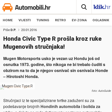
HOME
VIJESTI
TUNING
RETRO
EV-ZONA
OGLASNIK
Piše
D.P.
20.01.2016
Honda Civic Type R prošla kroz ruke
Mugenovih stručnjaka!
Mugen Motorsports usko je vezan uz Hondu još od
osnutka 1973. godine, što nikoga ne bi trebalo čuditi s
obzirom na to da je njegov osnivač sin osnivača Honde
– Hirotoshi Honda.
Mugen Civic Type R
foto: AutoGuide
Stručnjaci iz te specijalizirane tvrtke zaduženi su za
podešavanje brojnih
Hondinih automobila i bolida za