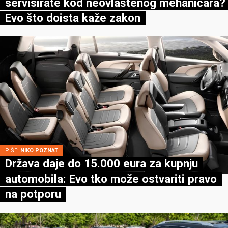
servisirate kod neovlaštenog mehaničara?
Evo što doista kaže zakon
PIŠE:
NIKO POZNAT
Država daje do 15.000 eura za kupnju
automobila: Evo tko može ostvariti pravo
na potporu