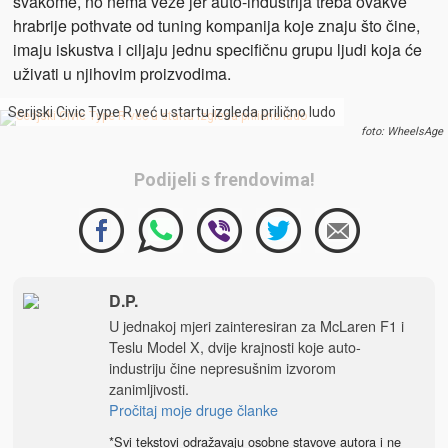
svakome, no nema veze jer auto-industrija treba ovakve
hrabrije pothvate od tuning kompanija koje znaju što čine,
imaju iskustva i ciljaju jednu specifičnu grupu ljudi koja će
uživati u njihovim proizvodima.
Serijski Civic Type R već u startu izgleda prilično ludo
foto: WheelsAge
Podijeli s frendovima!
D.P.
U jednakoj mjeri zainteresiran za McLaren F1 i
Teslu Model X, dvije krajnosti koje auto-
industriju čine nepresušnim izvorom
zanimljivosti.
Pročitaj moje druge članke
*Svi tekstovi odražavaju osobne stavove autora i ne