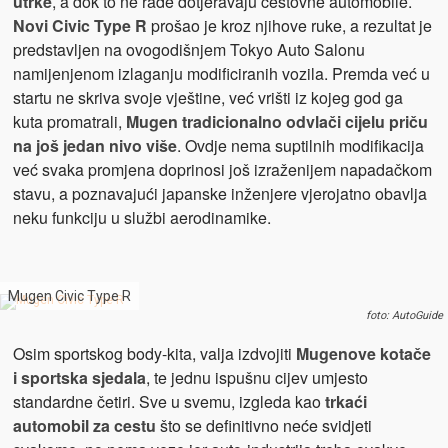
utrke
, a dok to ne rade dotjeravaju cestovne automobile.
Novi Civic Type R
prošao je kroz njihove ruke, a rezultat je
predstavljen na ovogodišnjem Tokyo Auto Salonu
namijenjenom izlaganju modificiranih vozila. Premda već u
startu ne skriva svoje vještine, već vrišti iz kojeg god ga
kuta promatrali,
Mugen tradicionalno odvlači cijelu priču
na još jedan nivo više
. Ovdje nema suptilnih modifikacija
već svaka promjena doprinosi još izraženijem napadačkom
stavu, a poznavajući japanske inženjere vjerojatno obavlja
neku funkciju u službi aerodinamike.
Mugen Civic Type R
foto: AutoGuide
Osim sportskog body-kita, valja izdvojiti
Mugenove kotače
i sportska sjedala
, te jednu ispušnu cijev umjesto
standardne četiri. Sve u svemu, izgleda kao
trkaći
automobil za cestu
što se definitivno neće svidjeti