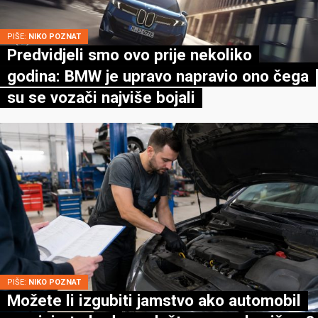
PIŠE:
NIKO POZNAT
Predvidjeli smo ovo prije nekoliko
godina: BMW je upravo napravio ono čega
su se vozači najviše bojali
PIŠE:
NIKO POZNAT
Možete li izgubiti jamstvo ako automobil