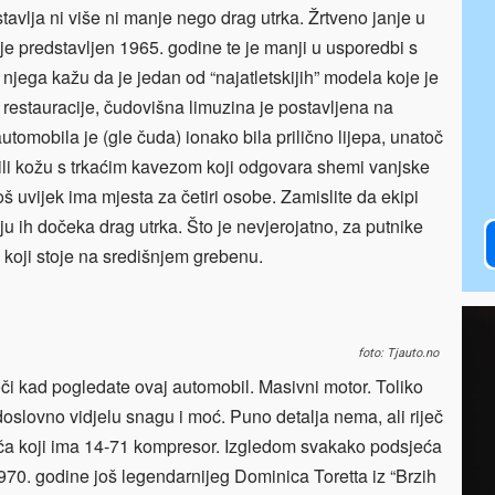
avlja ni više ni manje nego drag utrka. Žrtveno janje u
 je predstavljen 1965. godine te je manji u usporedbi s
jega kažu da je jedan od “najatletskijih” modela koje je
 restauracije, čudovišna limuzina je postavljena na
tomobila je (gle čuda) ionako bila prilično lijepa, unatoč
ili kožu s trkaćim kavezom koji odgovara shemi vanjske
š uvijek ima mjesta za četiri osobe. Zamislite da ekipi
 ih dočeka drag utrka. Što je nevjerojatno, za putnike
 koji stoje na središnjem grebenu.
foto: Tjauto.no
oči kad pogledate ovaj automobil. Masivni motor. Toliko
oslovno vidjelu snagu i moć. Puno detalja nema, ali riječ
ča koji ima 14-71 kompresor. Izgledom svakako podsjeća
70. godine još legendarnijeg Dominica Toretta iz “Brzih