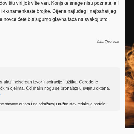
ovištu viri još više van. Konjske snage nisu poznate, ali
ji 4-znamenkaste brojke. Cijena najluđeg i najbahatijeg
e novce ćete biti sigurno glavna faca na svakoj utrci
foto: Tjauto.no
nalazi neiscrpan izvor inspiracije i užitka. Određene
čkim djelima. Od malih nogu se pronalazi u svijetu oktana.
e
ne stavove autora i ne odražavaju nužno stav redakcije portala.