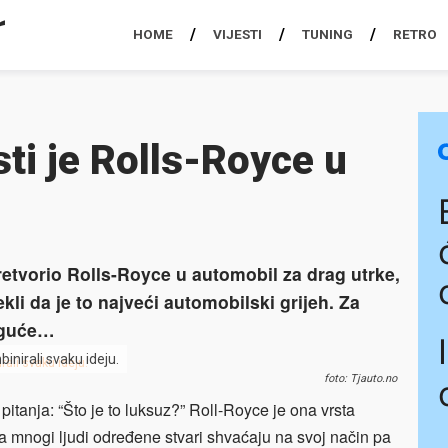
HOME
VIJESTI
TUNING
RETRO
sti je Rolls-Royce u
etvorio Rolls-Royce u automobil za drag utrke,
li da je to najveći automobilski grijeh. Za
moguće…
binirali svaku ideju.
foto: Tjauto.no
 pitanja: “Što je to luksuz?” Roll-Royce je ona vrsta
 a mnogi ljudi određene stvari shvaćaju na svoj način pa