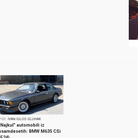
PIŠE:
IVAN IGLOO GLUHAK
“Najkul” automobili iz
osamdesetih: BMW M635 CSi
(E24)