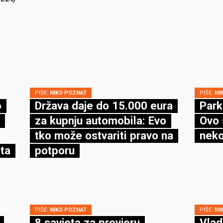
PIŠE:
NIKO POZNAT
PIŠE:
NI
o
Država daje do 15.000 eura
Park
za kupnju automobila: Evo
Ovo 
tko može ostvariti pravo na
neko
ta
potporu
PIŠE:
NIKO POZNAT
PIŠE:
NI
8 savjeta za provjeru
Vlad