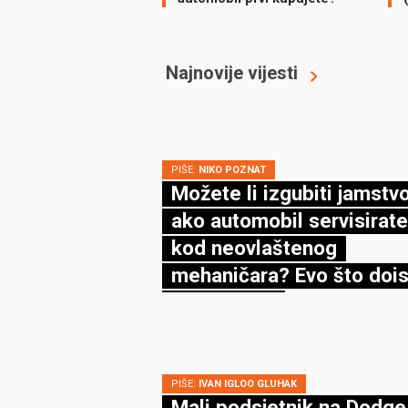
Najnovije vijesti
PIŠE:
NIKO POZNAT
Možete li izgubiti jamstv
ako automobil servisirate
kod neovlaštenog
mehaničara? Evo što dois
kaže zakon
PIŠE:
IVAN IGLOO GLUHAK
Mali podsjetnik na Dodge