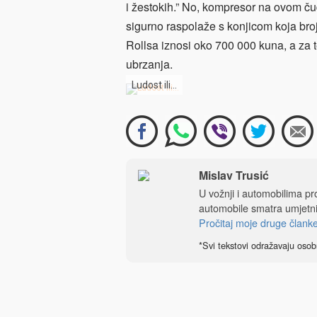
i žestokih.” No, kompresor na ovom čud
sigurno raspolaže s konjicom koja bro
Rollsa iznosi oko 700 000 kuna, a za t
ubrzanja.
Ludost ili…
Mislav Trusić
U vožnji i automobilima pro
automobile smatra umjetni
Pročitaj moje druge člank
*Svi tekstovi odražavaju osob