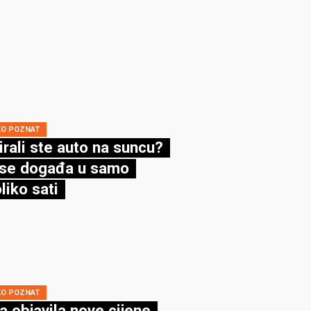
KO POZNAT
irali ste auto na suncu?
se događa u samo
liko sati
KO POZNAT
a objavila nove cijene