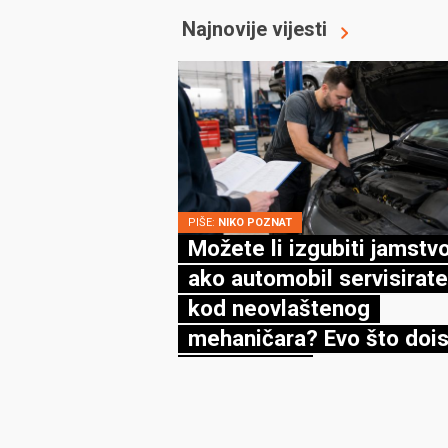
Najnovije vijesti
PIŠE:
NIKO POZNAT
Možete li izgubiti jamstv
ako automobil servisirate
kod neovlaštenog
mehaničara? Evo što dois
kaže zakon