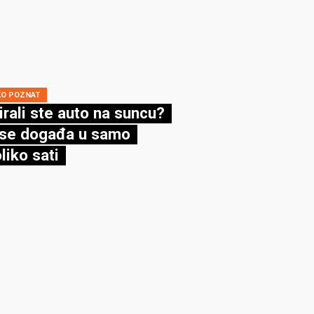
KO POZNAT
irali ste auto na suncu?
se događa u samo
liko sati