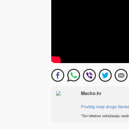
Macho.hr
Pročitaj moje druge člank
*Svi tekstovi odražavaju osob