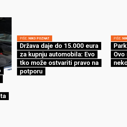
PIŠE:
NIKO POZNAT
PIŠE:
NI
Država daje do 15.000 eura
Park
za kupnju automobila: Evo
Ovo 
tko može ostvariti pravo na
neko
o
potporu
ta