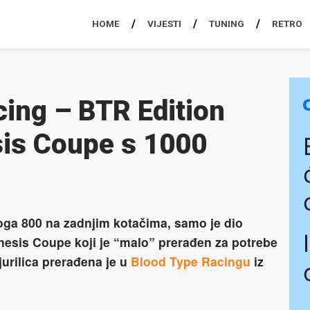
HOME
VIJESTI
TUNING
RETRO
ing – BTR Edition
is Coupe s 1000
oga 800 na zadnjim kotačima, samo je dio
nesis Coupe koji je “malo” prerađen za potrebe
urilica prerađena je u
Blood Type Racingu
iz