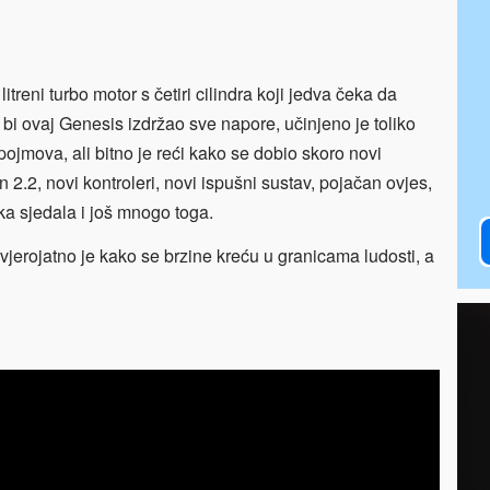
treni turbo motor s četiri cilindra koji jedva čeka da
bi ovaj Genesis izdržao sve napore, učinjeno je toliko
 pojmova, ali bitno je reći kako se dobio skoro novi
 2.2, novi kontroleri, novi ispušni sustav, pojačan ovjes,
ka sjedala i još mnogo toga.
o vjerojatno je kako se brzine kreću u granicama ludosti, a