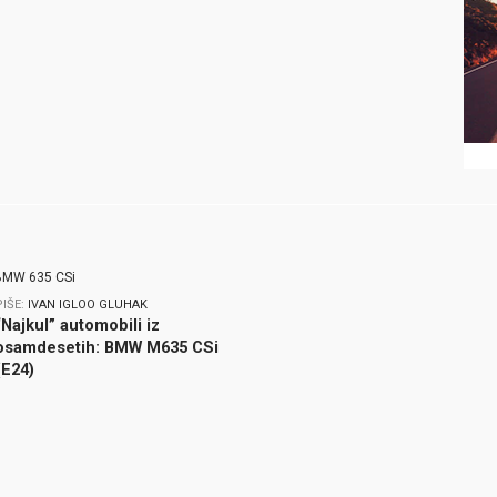
PIŠE:
IVAN IGLOO GLUHAK
“Najkul” automobili iz
osamdesetih: BMW M635 CSi
(E24)