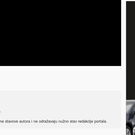
e
ne stavove autora i ne odražavaju nužno stav redakcije portala.