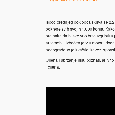
Ispod prednjeg poklopca skriva se 2.2 li
pokrene svih svojih 1,000 konja. Kako 
preinaka da bi sve vrlo brzo izgubili u
automobil. Izbačen je 2.0 motor i dodan
nadograđeno je kvačilo, kavez, sports
Cijena i ubrzanje nisu poznati, ali vrl
i cijena.