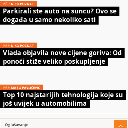
PIŠE:
NIKO POZNAT
Parkirali ste auto na suncu? Ovo se
događa u samo nekoliko sati
PIŠE:
NIKO POZNAT
Vlada objavila nove cijene goriva: Od
ponoći stiže veliko poskupljenje
PIŠE:
MATO PAVLIČEVIĆ
Top 10 najstarijih tehnologija koje su
još uvijek u automobilima
Oglašavanje