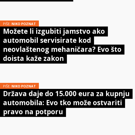
PIŠE:
NIKO POZNAT
Možete li izgubiti jamstvo ako
automobil servisirate kod
neovlaštenog mehaničara? Evo što
doista kaže zakon
PIŠE:
NIKO POZNAT
Država daje do 15.000 eura za kupnju
automobila: Evo tko može ostvariti
pravo na potporu