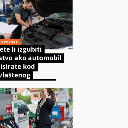
KO POZNAT
te li izgubiti
stvo ako automobil
isirate kod
vlaštenog
aničara? Evo što
sta kaže zakon