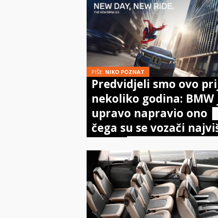
PIŠE:
NIKO POZNAT
Predvidjeli smo ovo pri
nekoliko godina: BMW 
upravo napravio ono
čega su se vozači najvi
bojali