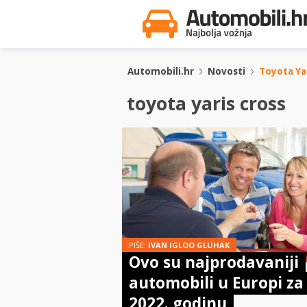
Automobili.hr
Novosti
Toyota Ya
toyota yaris cross
PIŠE:
IVAN IGLOO GLUHAK
Ovo su najprodavaniji
automobili u Europi za
2022. godinu