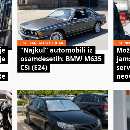
PIŠE:
IVAN IGLOO GLUHAK
PIŠE:
NI
je
“Najkul” automobili iz
Može
je
osamdesetih: BMW M635
jam
CSi (E24)
serv
še
neo
meh
doi