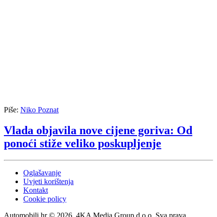
Piše:
Niko Poznat
Vlada objavila nove cijene goriva: Od
ponoći stiže veliko poskupljenje
Oglašavanje
Uvjeti korištenja
Kontakt
Cookie policy
Automobili.hr © 2026. 4KA Media Group d.o.o. Sva prava