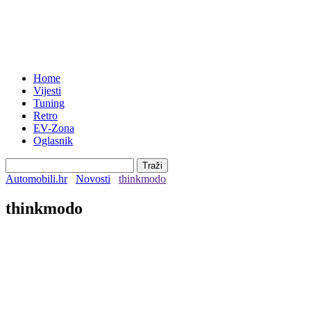
Home
Vijesti
Tuning
Retro
EV-Zona
Oglasnik
Automobili.hr
Novosti
thinkmodo
thinkmodo