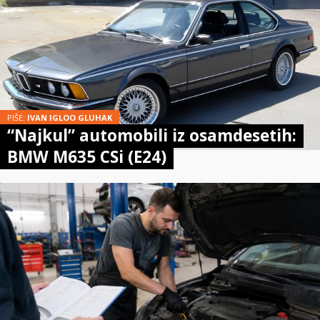
PIŠE:
IVAN IGLOO GLUHAK
“Najkul” automobili iz osamdesetih:
BMW M635 CSi (E24)