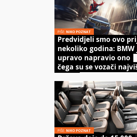
PIŠE:
NIKO POZNAT
Predvidjeli smo ovo pri
nekoliko godina: BMW 
upravo napravio ono
čega su se vozači najvi
bojali
PIŠE:
NIKO POZNAT