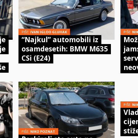
PIŠE:
IVAN IGLOO GLUHAK
PIŠE:
NI
je
“Najkul” automobili iz
Može
je
osamdesetih: BMW M635
jam
CSi (E24)
serv
še
neo
meh
doi
PIŠE:
NI
Vlad
cije
stiž
PIŠE:
NIKO POZNAT