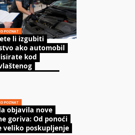
KO POZNAT
te li izgubiti
stvo ako automobil
isirate kod
vlaštenog
aničara? Evo što
sta kaže zakon
KO POZNAT
a objavila nove
ne goriva: Od ponoći
e veliko poskupljenje