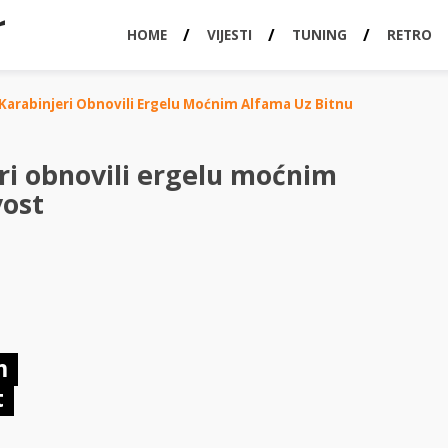
HOME
VIJESTI
TUNING
RETRO
 Karabinjeri Obnovili Ergelu Moćnim Alfama Uz Bitnu
eri obnovili ergelu moćnim
vost
m
t