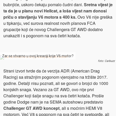
bubnjiće, uskoro čekaju pomalo čudni dani.
Sretna vijest je
ta da je u planu novi Hellcat, a loša vijest nam donosi
priču o stavljanju V6 motora s 400 ks.
Ovo V6 nije greška
u tipkanju, već surova realnost novih planova FCA
grupacije koji će novog Challengera GT AWD dodatno
unakaziti i s pogonom na sva četiri kotača.
Zar se stvarno u ovoj kreaciji krije V6 motor?
foto: Carbuzz
Strani izvori tvrde da će verzija ADR (American Drag
Racing) sa stražnjim pogonom vjerojatno na tržište 2017.
godine. Detalji nisu poznati, ali se govori o brojci do 1000
konjskih snaga. Vezano za GT AWD, ovo nije prvi
Challenger koji šalje snagu na sva četiri kotača. Prošle
godine Dodge nam je na SEMA autoshowu predstavio
Challenger GT AWD koncept
, ali s moćnim HEMI V8
motorom. Već V8 s pogonom na sva četiri je svetogrđe, ali