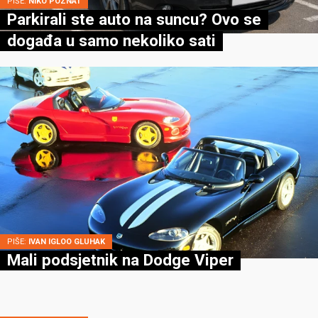
PIŠE:
NIKO POZNAT
Parkirali ste auto na suncu? Ovo se
događa u samo nekoliko sati
PIŠE:
IVAN IGLOO GLUHAK
Mali podsjetnik na Dodge Viper