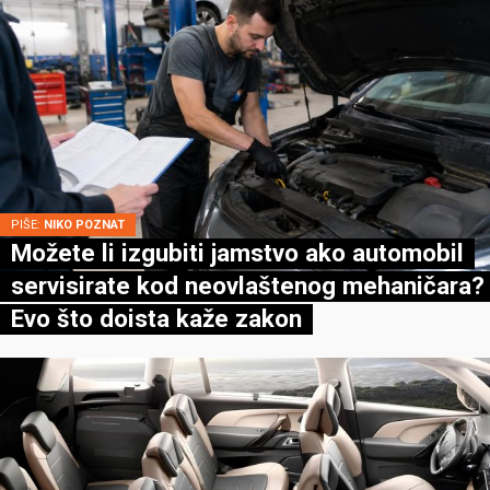
PIŠE:
NIKO POZNAT
Možete li izgubiti jamstvo ako automobil
servisirate kod neovlaštenog mehaničara?
Evo što doista kaže zakon