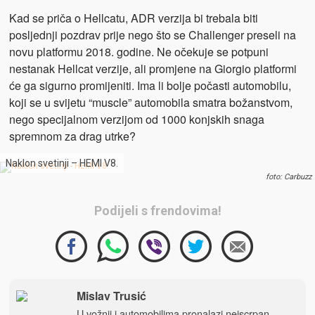
Kad se priča o Hellcatu, ADR verzija bi trebala biti
posljednji pozdrav prije nego što se Challenger preseli na
novu platformu 2018. godine. Ne očekuje se potpuni
nestanak Hellcat verzije, ali promjene na Giorgio platformi
će ga sigurno promijeniti. Ima li bolje počasti automobilu,
koji se u svijetu “muscle” automobila smatra božanstvom,
nego specijalnom verzijom od 1000 konjskih snaga
spremnom za drag utrke?
Naklon svetinji – HEMI V8.
foto: Carbuzz
Podijeli s frendovima!
Mislav Trusić
U vožnji i automobilima pronalazi neiscrpan