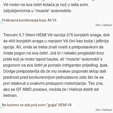
V6 motor na sva četiri kotača je nož u leđa svim
zaljubljenicima u “muscle” automobile.
Prekrasna kombinacija boja. Ali V6…
foto: Carbuzz
Trenutni 5,7 litreni HEMI V8 razvija 375 konjskih snaga, dok
se 400 konjskih snaga u manjem V6 čini kao bolja i jeftinija
opcija. Ali, onda se treba znati nositi s pretpostavkom da
imate pogon na sva četiri. Još bi i nekako progledali kroz
prste koji je motor ispod haube, ali “muscle” automobil s
pogonom na sva četiri je pomalo intrigantan prijedlog. Ipak,
Dodge pretpostavlja da će mu ovakav pogonski sklop dati
prednost pred konkurencijom jednostavno zato što će se
prvi istaknuti s ovakvim pristupom motorizacije. Tko zna,
ako se GT AWD proslavi, možda će i Hellcat dobiti isti
tretman.
Ne bunimo se dok pod ovim “grglja” HEMI V8.
foto: Carbuzz