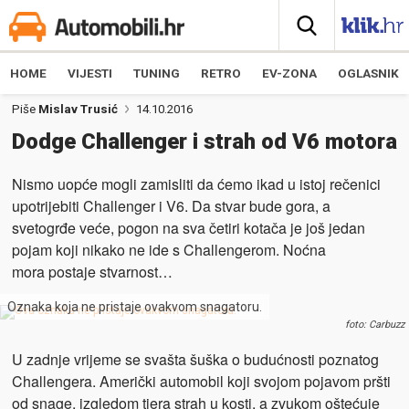
HOME
VIJESTI
TUNING
RETRO
EV-ZONA
OGLASNIK
Piše
Mislav Trusić
14.10.2016
Dodge Challenger i strah od V6 motora
Nismo uopće mogli zamisliti da ćemo ikad u istoj rečenici
upotrijebiti Challenger i V6. Da stvar bude gora, a
svetogrđe veće, pogon na sva četiri kotača je još jedan
pojam koji nikako ne ide s Challengerom. Noćna
mora postaje stvarnost…
Oznaka koja ne pristaje ovakvom snagatoru.
foto: Carbuzz
U zadnje vrijeme se svašta šuška o budućnosti poznatog
Challengera. Američki automobil koji svojom pojavom pršti
od snage, izgledom tjera strah u kosti, a zvukom oštećuje