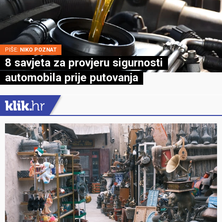
PIŠE:
NIKO POZNAT
8 savjeta za provjeru sigurnosti
automobila prije putovanja