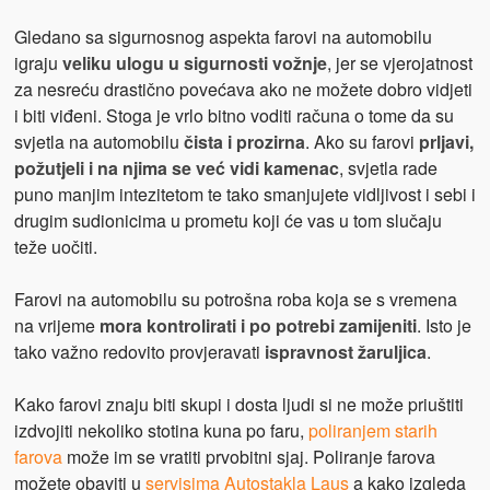
Gledano sa sigurnosnog aspekta farovi na automobilu
igraju
veliku ulogu u sigurnosti vožnje
, jer se vjerojatnost
za nesreću drastično povećava ako ne možete dobro vidjeti
i biti viđeni. Stoga je vrlo bitno voditi računa o tome da su
svjetla na automobilu
čista i prozirna
. Ako su farovi
prljavi,
požutjeli i na njima se već vidi kamenac
, svjetla rade
puno manjim intezitetom te tako smanjujete vidljivost i sebi i
drugim sudionicima u prometu koji će vas u tom slučaju
teže uočiti.
Farovi na automobilu su potrošna roba koja se s vremena
na vrijeme
mora kontrolirati i po potrebi zamijeniti
. Isto je
tako važno redovito provjeravati
ispravnost žaruljica
.
Kako farovi znaju biti skupi i dosta ljudi si ne može priuštiti
izdvojiti nekoliko stotina kuna po faru,
poliranjem starih
farova
može im se vratiti prvobitni sjaj. Poliranje farova
možete obaviti u
servisima Autostakla Laus
a kako izgleda