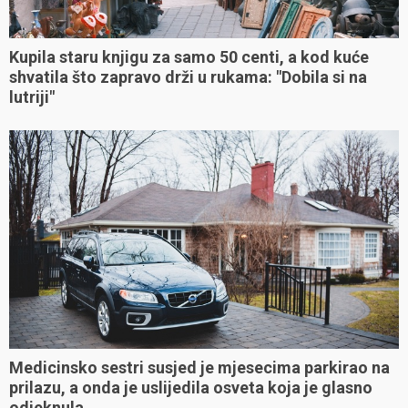
Kupila staru knjigu za samo 50 centi, a kod kuće
shvatila što zapravo drži u rukama: "Dobila si na
lutriji"
Medicinsko sestri susjed je mjesecima parkirao na
prilazu, a onda je uslijedila osveta koja je glasno
odjeknula