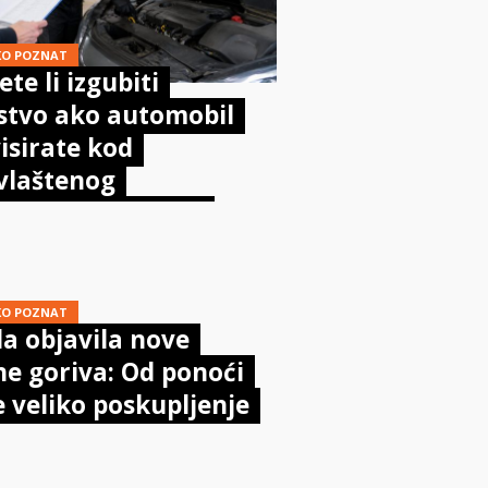
KO POZNAT
te li izgubiti
stvo ako automobil
isirate kod
vlaštenog
aničara? Evo što
sta kaže zakon
KO POZNAT
a objavila nove
ne goriva: Od ponoći
e veliko poskupljenje