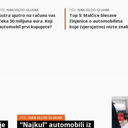
PIŠE:
IVAN IGLOO GLUHAK
PIŠE:
IVAN IGLOO GLUHAK
Sutra ujutro na računu vas
Top 5: Malčice blesave
čeka 50 milijuna eura. Koji
činjenice o automobilima
automobil prvi kupujete?
koje (vjerojatno) niste znal
PIŠE:
IVAN IGLOO GLUHAK
je
“Najkul” automobili iz