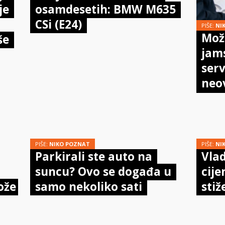
je
osamdesetih: BMW M635
CSi (E24)
PIŠE:
NI
Može
še
jam
serv
neo
meh
doi
PIŠE:
NIKO POZNAT
PIŠE:
NI
Parkirali ste auto na
Vlad
suncu? Ovo se događa u
cije
ože
samo nekoliko sati
stiž