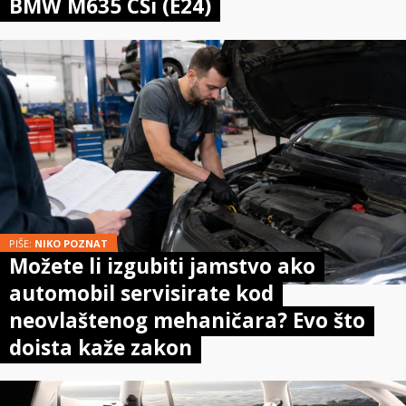
BMW M635 CSi (E24)
PIŠE:
NIKO POZNAT
Možete li izgubiti jamstvo ako
automobil servisirate kod
neovlaštenog mehaničara? Evo što
doista kaže zakon