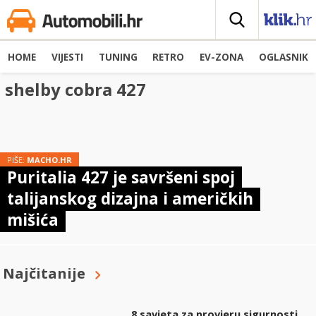
HOME
VIJESTI
TUNING
RETRO
EV-ZONA
OGLASNIK
shelby cobra 427
PIŠE:
MACHO.HR
Puritalia 427 je savršeni spoj
talijanskog dizajna i američkih
mišića
Najčitanije
8 savjeta za provjeru sigurnosti