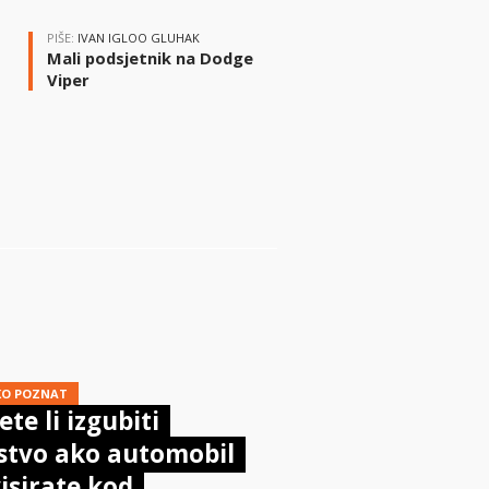
PIŠE:
IVAN IGLOO GLUHAK
Mali podsjetnik na Dodge
Viper
i
KO POZNAT
te li izgubiti
stvo ako automobil
isirate kod