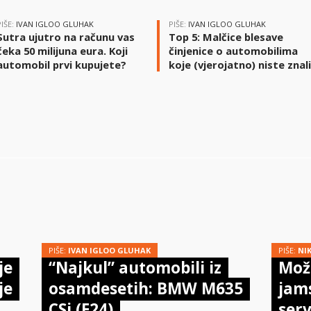
PIŠE:
IVAN IGLOO GLUHAK
PIŠE:
IVAN IGLOO GLUHAK
Sutra ujutro na računu vas
Top 5: Malčice blesave
čeka 50 milijuna eura. Koji
činjenice o automobilima
automobil prvi kupujete?
koje (vjerojatno) niste znal
PIŠE:
IVAN IGLOO GLUHAK
PIŠE:
NI
je
“Najkul” automobili iz
Može
je
osamdesetih: BMW M635
jam
CSi (E24)
serv