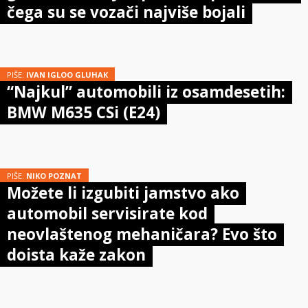
čega su se vozači najviše bojali
PIŠE:
IVAN IGLOO GLUHAK
“Najkul” automobili iz osamdesetih:
BMW M635 CSi (E24)
PIŠE:
NIKO POZNAT
Možete li izgubiti jamstvo ako
automobil servisirate kod
neovlaštenog mehaničara? Evo što
doista kaže zakon