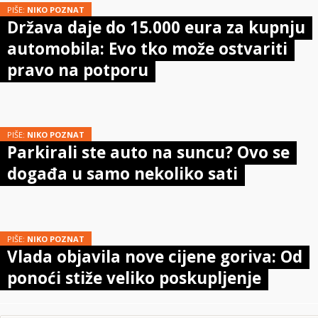
PIŠE:
NIKO POZNAT
Država daje do 15.000 eura za kupnju
automobila: Evo tko može ostvariti
pravo na potporu
PIŠE:
NIKO POZNAT
Parkirali ste auto na suncu? Ovo se
događa u samo nekoliko sati
PIŠE:
NIKO POZNAT
Vlada objavila nove cijene goriva: Od
ponoći stiže veliko poskupljenje