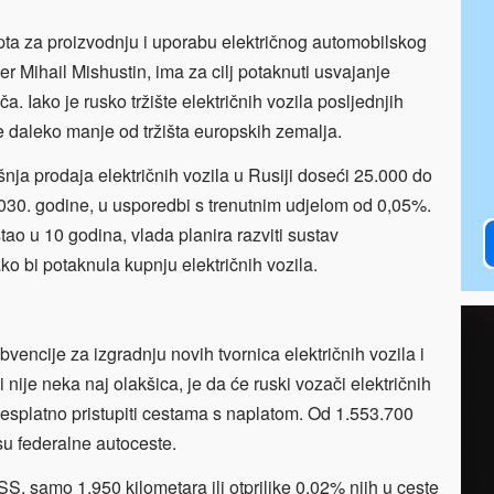
epta za proizvodnju i uporabu električnog automobilskog
jer Mihail Mishustin, ima za cilj potaknuti usvajanje
a. Iako je rusko tržište električnih vozila posljednjih
e daleko manje od tržišta europskih zemalja.
nja prodaja električnih vozila u Rusiji doseći 25.000 do
2030. godine, u usporedbi s trenutnim udjelom od 0,05%.
ao u 10 godina, vlada planira razviti sustav
o bi potaknula kupnju električnih vozila.
vencije za izgradnju novih tvornica električnih vozila i
 nije neka naj olakšica, je da će ruski vozači električnih
esplatno pristupiti cestama s naplatom. Od 1.553.700
su federalne autoceste.
S, samo 1.950 kilometara ili otprilike 0,02% njih u ceste