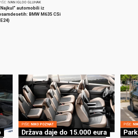
PIŠE:
IVAN IGLOO GLUHAK
“Najkul” automobili iz
osamdesetih: BMW M635 CSi
(E24)
PIŠE:
NIKO POZNAT
PIŠE:
NI
o
Država daje do 15.000 eura
Park