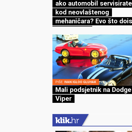
ako automobil servisirate
kod neovlaštenog
mehaničara? Evo što dois
kaže zakon
PIŠE:
IVAN IGLOO GLUHAK
Mali podsjetnik na Dodge
Viper