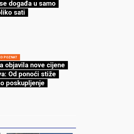
se događa u samo
liko sati
KO POZNAT
a objavila nove cijene
va: Od ponoći stiže
ko poskupljenje