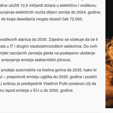
ne uložiti 10,5 milijardi dolara u električnu i vodikovu
unjenje električnih vozila diljem zemlje do 2024. godine,
bi do kraja desetljeća mogao doseći čak 72.000.
 vodikovih stanica do 2030. Zajedno se očekuje da će ti
esta u IT i drugim visokotehnološkim sektorima. Do ovih
strijski razvijenih zemalja gleda na postepeno ukidanje
smanjenje emisije stakleničkih plinova.
prodaje automobila na fosilna goriva do 2035. kako bi
evi – prepoloviti emisiju ugljika do 2030. godine i postići
U svibnju je predsjednik Vladimir Putin postavio cilj da
dnu ispod emisija u EU-u do 2050. godine.