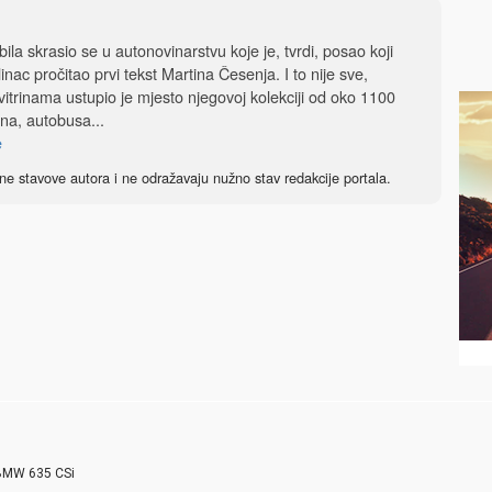
la skrasio se u autonovinarstvu koje je, tvrdi, posao koji
klinac pročitao prvi tekst Martina Česenja. I to nije sve,
 vitrinama ustupio je mjesto njegovoj kolekciji od oko 1100
na, autobusa...
e
ne stavove autora i ne odražavaju nužno stav redakcije portala.