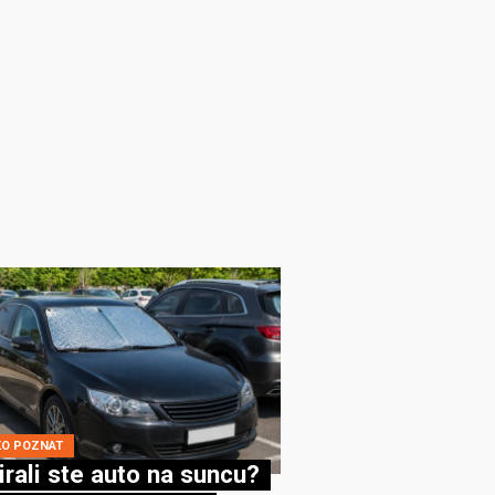
KO POZNAT
irali ste auto na suncu?