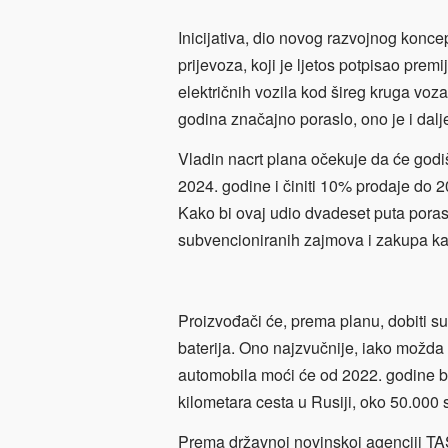
Inicijativa, dio novog razvojnog konc
prijevoza, koji je ljetos potpisao premi
električnih vozila kod šireg kruga vozač
godina značajno poraslo, ono je i dalj
Vladin nacrt plana očekuje da će godiš
2024. godine i činiti 10% prodaje do 
Kako bi ovaj udio dvadeset puta porast
subvencioniranih zajmova i zakupa kak
Proizvođači će, prema planu, dobiti sub
baterija. Ono najzvučnije, iako možda i
automobila moći će od 2022. godine b
kilometara cesta u Rusiji, oko 50.000 
Prema državnoj novinskoj agenciji TAS