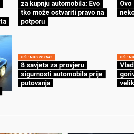
za kupnju automobila: Evo
Ovo 
tko može ostvariti pravo na
neko
ta
potporu
PIŠE:
NIKO POZNAT
PIŠE:
NI
8 savjeta za provjeru
Vlad
sigurnosti automobila prije
gori
putovanja
veli