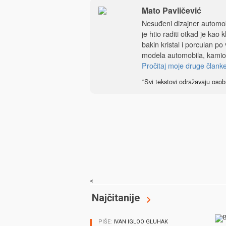
Mato Pavličević
Nesuđeni dizajner automobi
je htio raditi otkad je kao 
bakin kristal i porculan po
modela automobila, kamio
Pročitaj moje druge člank
*Svi tekstovi odražavaju osob
<
Najčitanije
PIŠE:
IVAN IGLOO GLUHAK