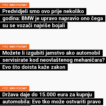
PIŠE:
NIKO POZNAT
Predvidjeli smo ovo prije nekoliko
godina: BMW je upravo napravio ono čega
su se vozači najviše bojali
PIŠE:
NIKO POZNAT
Možete li izgubiti jamstvo ako automobil
servisirate kod neovlaštenog mehaničara?
Evo što doista kaže zakon
PIŠE:
NIKO POZNAT
Država daje do 15.000 eura za kupnju
automobila: Evo tko može ostvariti pravo