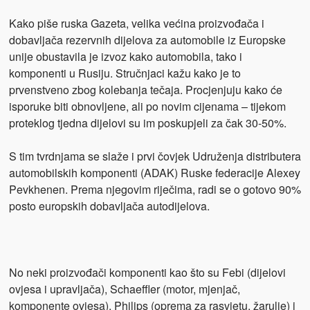
Kako piše ruska Gazeta, velika većina proizvođača i
dobavljača rezervnih dijelova za automobile iz Europske
unije obustavila je izvoz kako automobila, tako i
komponenti u Rusiju. Stručnjaci kažu kako je to
prvenstveno zbog kolebanja tečaja. Procjenjuju kako će
isporuke biti obnovljene, ali po novim cijenama – tijekom
proteklog tjedna dijelovi su im poskupjeli za čak 30-50%.
S tim tvrdnjama se slaže i prvi čovjek Udruženja distributera
automobilskih komponenti (ADAK) Ruske federacije Alexey
Pevkhenen. Prema njegovim riječima, radi se o gotovo 90%
posto europskih dobavljača autodijelova.
No neki proizvođači komponenti kao što su Febi (dijelovi
ovjesa i upravljača), Schaeffler (motor, mjenjač, ​​
komponente ovjesa), Philips (oprema za rasvjetu, žarulje) i