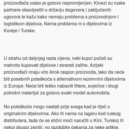
proizvođača ostao je gotovo nepromijenjen. Kinezi su ruske
partnere obavijestili o držanju dogovora i zaključenih
ugovora te kažu kako nemaju problema s proizvodnjom i
logistikom dijelova. Nema problema ni s dijelovima iz
Koreje i Turske.
U strahu od daljnjeg rasta cijena, neki kupci počeli su
mahnito kupovati dijelove i stvarati zalihe. Azijski
proizvođači imaju vrlo širok raspon proizvoda, tako da neće
biti posebnih poteškoća s alternativom rezervnim dijelovima
iz Europe. Neće biti teško nabaviti filtere, svjećice i drugi
potrošni materijal za gotovo svaki model automobila.
No poteškoće mogu nastati prije svega kad je riječ o
originalnim dijelovima. Ako ih nema na lageru kod ruskog
distributera, tada će se slični moći naručiti u Kini, Turskoj ili
nekoj drugoj zemlji, no razdoblje čekanja za neke artikle,