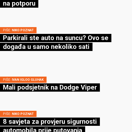
na potporu
PIŠE:
NIKO POZNAT
Parkirali ste auto na suncu? Ovo se
događa u samo nekoliko sati
PIŠE:
IVAN IGLOO GLUHAK
Mali podsjetnik na Dodge Viper
PIŠE:
NIKO POZNAT
8 savjeta za provjeru sigurnosti
automobila prije putovanja