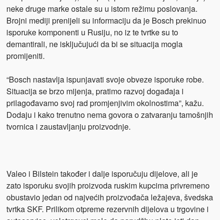
neke druge marke ostale su u istom režimu poslovanja.
Brojni mediji prenijeli su informaciju da je Bosch prekinuo
isporuke komponenti u Rusiju, no iz te tvrtke su to
demantirali, ne isključujući da bi se situacija mogla
promijeniti.
“Bosch nastavlja ispunjavati svoje obveze isporuke robe.
Situacija se brzo mijenja, pratimo razvoj događaja i
prilagođavamo svoj rad promjenjivim okolnostima”, kažu.
Dodaju i kako trenutno nema govora o zatvaranju tamošnjih
tvornica i zaustavljanju proizvodnje.
Valeo i Bilstein također i dalje isporučuju dijelove, ali je
zato isporuku svojih proizvoda ruskim kupcima privremeno
obustavio jedan od najvećih proizvođača ležajeva, švedska
tvrtka SKF. Prilikom otpreme rezervnih dijelova u trgovine i