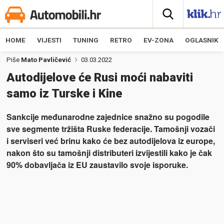
HOME
VIJESTI
TUNING
RETRO
EV-ZONA
OGLASNIK
Piše
Mato Pavličević
03.03.2022
Autodijelove će Rusi moći nabaviti
samo iz Turske i Kine
Sankcije međunarodne zajednice snažno su pogodile
sve segmente tržišta Ruske federacije. Tamošnji vozači
i serviseri već brinu kako će bez autodijelova iz europe,
nakon što su tamošnji distributeri izvijestili kako je čak
90% dobavljača iz EU zaustavilo svoje isporuke.