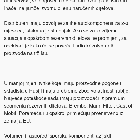
autoservise, veletrgovci mole da narudžbu plate isti dan.
Inače, ne jamče izvornu cijenu naručenih dijelova.
Distributeri imaju dovoljne zalihe autokomponenti za 2-3
mjeseca, istaknuo je stručnjak. Ako se za to vrijeme
situacija s opskrbom rezervnih dijelova ne promijeni, za
očekivati je kako će se povećati udio krivotvorenih
proizvoda na tržištu.
U manjoj mjeri, tvrtke koje imaju proizvodne pogone i
skladišta u Rusiji imaju probleme zbog volatilnosti rublje.
Najveće poteškoće sada imaju proizvođači iz premium
segmenta rezervnih dijelova: Brembo, Mann Filter, Castrol i
Mobil. Poremećaji u opskrbi primjećuju prvenstveno iz
zemalja EU.
Volumen i raspored isporuka komponenti azijskih