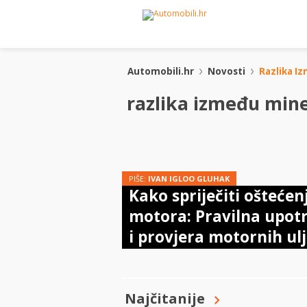
Automobili.hr
Novosti
Razlika Iz
razlika između miner
PIŠE:
IVAN IGLOO GLUHAK
Kako spriječiti oštećen
motora: Pravilna upot
i provjera motornih ul
Najčitanije