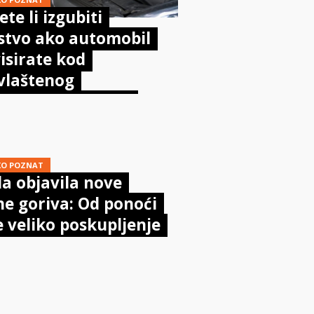
te li izgubiti
stvo ako automobil
isirate kod
vlaštenog
aničara? Evo što
sta kaže zakon
KO POZNAT
a objavila nove
ne goriva: Od ponoći
e veliko poskupljenje