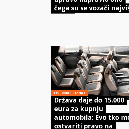
čega su se vozači najvi
bojali
PIŠE:
NIKO POZNAT
Država daje do 15.000
eura za kupnju
automobila: Evo tko m
ostvariti pravo na