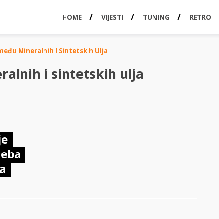
HOME
VIJESTI
TUNING
RETRO
među Mineralnih I Sintetskih Ulja
alnih i sintetskih ulja
je
reba
ja