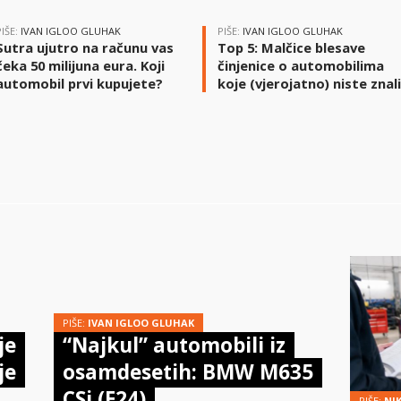
PIŠE:
IVAN IGLOO GLUHAK
PIŠE:
IVAN IGLOO GLUHAK
Sutra ujutro na računu vas
Top 5: Malčice blesave
čeka 50 milijuna eura. Koji
činjenice o automobilima
automobil prvi kupujete?
koje (vjerojatno) niste znal
PIŠE:
IVAN IGLOO GLUHAK
je
“Najkul” automobili iz
je
osamdesetih: BMW M635
CSi (E24)
PIŠE:
NI