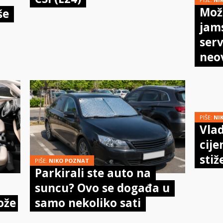
Može
še
jam
serv
neo
meh
doi
PIŠE:
NI
Vlad
cije
stiž
PIŠE:
NIKO POZNAT
Parkirali ste auto na
suncu? Ovo se događa u
ože
samo nekoliko sati