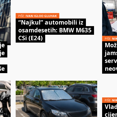
PIŠE:
IVAN IGLOO GLUHAK
“Najkul” automobili iz
osamdesetih: BMW M635
CSi (E24)
PIŠE:
NI
je
Može
je
jam
serv
še
neo
meh
doi
PIŠE:
NI
Vlad
cije