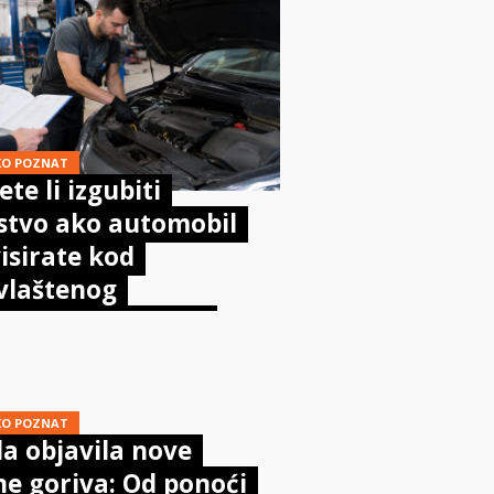
KO POZNAT
te li izgubiti
stvo ako automobil
isirate kod
vlaštenog
aničara? Evo što
sta kaže zakon
KO POZNAT
a objavila nove
ne goriva: Od ponoći