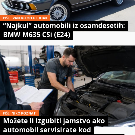
PIŠE:
IVAN IGLOO GLUHAK
“Najkul” automobili iz osamdesetih:
BMW M635 CSi (E24)
PIŠE:
NIKO POZNAT
Možete li izgubiti jamstvo ako
automobil servisirate kod