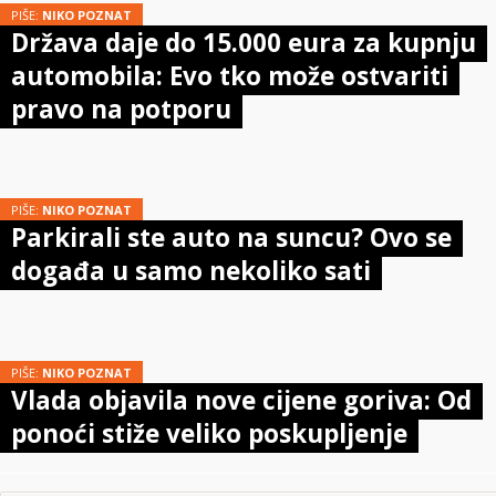
PIŠE:
NIKO POZNAT
Država daje do 15.000 eura za kupnju
automobila: Evo tko može ostvariti
pravo na potporu
PIŠE:
NIKO POZNAT
Parkirali ste auto na suncu? Ovo se
događa u samo nekoliko sati
PIŠE:
NIKO POZNAT
Vlada objavila nove cijene goriva: Od
ponoći stiže veliko poskupljenje