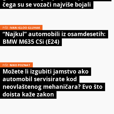
čega su se vozači najviše bojali
PIŠE:
IVAN IGLOO GLUHAK
“Najkul” automobili iz osamdesetih:
BMW M635 CSi (E24)
PIŠE:
NIKO POZNAT
Možete li izgubiti jamstvo ako
automobil servisirate kod
neovlaštenog mehaničara? Evo što
doista kaže zakon