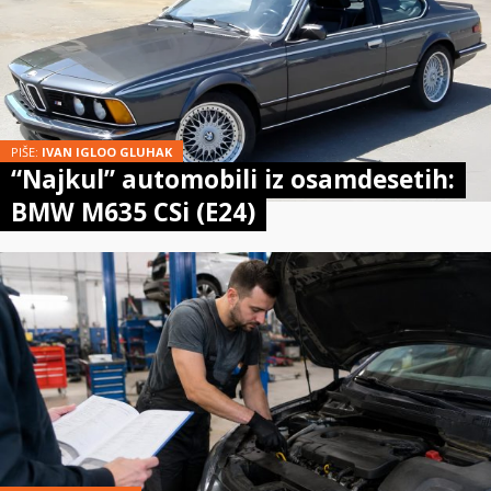
PIŠE:
IVAN IGLOO GLUHAK
“Najkul” automobili iz osamdesetih:
BMW M635 CSi (E24)