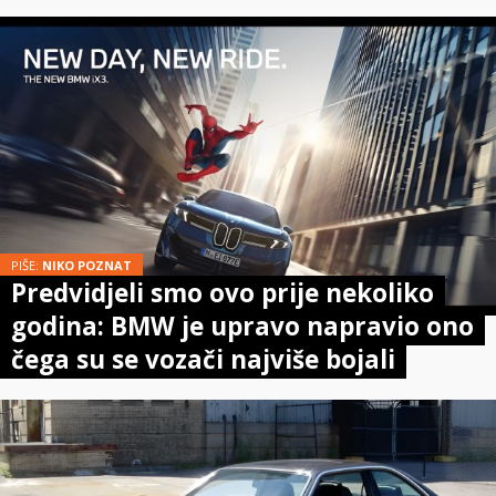
PIŠE:
NIKO POZNAT
Predvidjeli smo ovo prije nekoliko
godina: BMW je upravo napravio ono
čega su se vozači najviše bojali