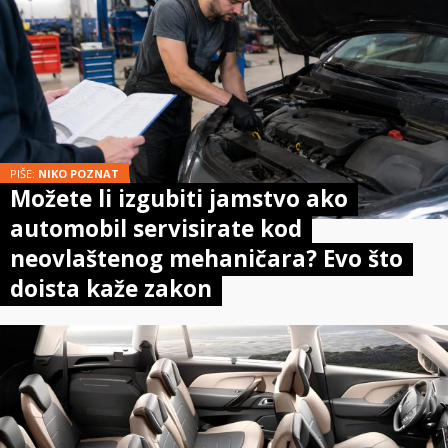
PIŠE:
NIKO POZNAT
Možete li izgubiti jamstvo ako
automobil servisirate kod
neovlaštenog mehaničara? Evo što
doista kaže zakon