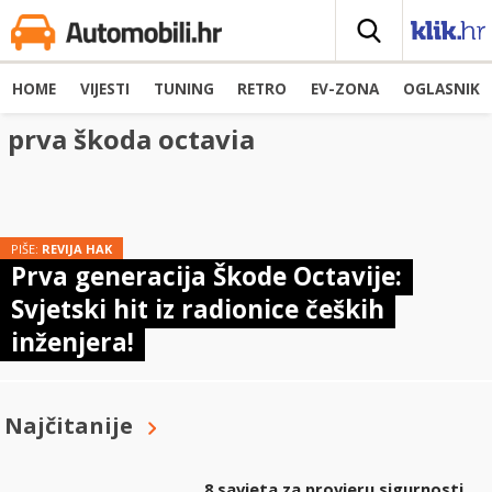
HOME
VIJESTI
TUNING
RETRO
EV-ZONA
OGLASNIK
prva škoda octavia
PIŠE:
REVIJA HAK
Prva generacija Škode Octavije:
Svjetski hit iz radionice čeških
inženjera!
Najčitanije
8 savjeta za provjeru sigurnosti