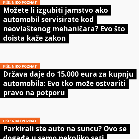
PIŠE:
NIKO POZNAT
Možete li izgubiti jamstvo ako
automobil servisirate kod
neovlaštenog mehaničara? Evo što
doista kaže zakon
PIŠE:
NIKO POZNAT
Država daje do 15.000 eura za kupnju
automobila: Evo tko može ostvariti
pravo na potporu
PIŠE:
NIKO POZNAT
Parkirali ste auto na suncu? Ovo se
događa u samo nekoliko sati