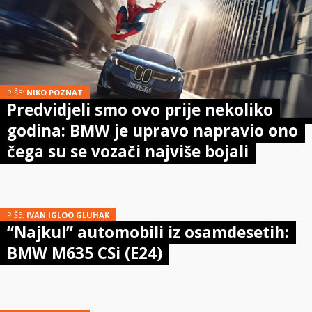
PIŠE:
NIKO POZNAT
Predvidjeli smo ovo prije nekoliko
godina: BMW je upravo napravio ono
čega su se vozači najviše bojali
PIŠE:
IVAN IGLOO GLUHAK
“Najkul” automobili iz osamdesetih:
BMW M635 CSi (E24)