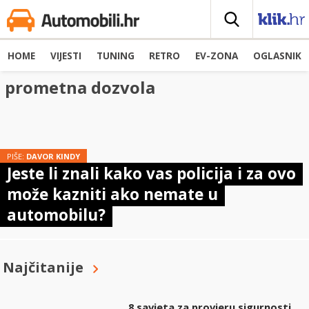
HOME
VIJESTI
TUNING
RETRO
EV-ZONA
OGLASNIK
prometna dozvola
PIŠE:
DAVOR KINDY
Jeste li znali kako vas policija i za ovo
može kazniti ako nemate u
automobilu?
Najčitanije
8 savjeta za provjeru sigurnosti