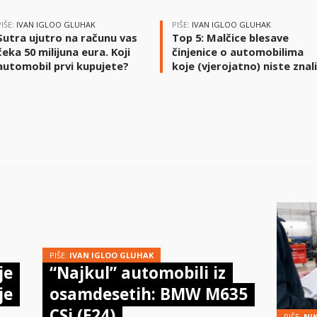
PIŠE:
IVAN IGLOO GLUHAK
PIŠE:
IVAN IGLOO GLUHAK
Sutra ujutro na računu vas
Top 5: Malčice blesave
čeka 50 milijuna eura. Koji
činjenice o automobilima
automobil prvi kupujete?
koje (vjerojatno) niste znal
PIŠE:
IVAN IGLOO GLUHAK
je
“Najkul” automobili iz
je
osamdesetih: BMW M635
CSi (E24)
PIŠE:
NI