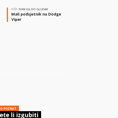
PIŠE:
IVAN IGLOO GLUHAK
Mali podsjetnik na Dodge
Viper
i
KO POZNAT
te li izgubiti