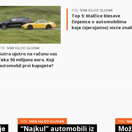
PIŠE:
IVAN IGLOO GLUHAK
Top 5: Malčice blesave
činjenice o automobilima
koje (vjerojatno) niste znal
PIŠE:
IVAN IGLOO GLUHAK
Sutra ujutro na računu vas
čeka 50 milijuna eura. Koji
automobil prvi kupujete?
PIŠE:
IVAN IGLOO GLUHAK
PIŠE:
NI
je
“Najkul” automobili iz
Može