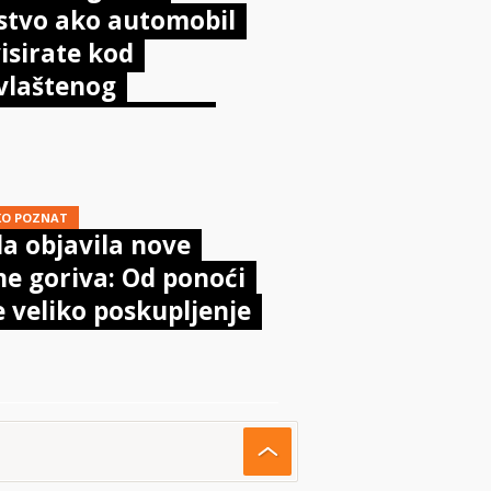
stvo ako automobil
isirate kod
vlaštenog
aničara? Evo što
sta kaže zakon
KO POZNAT
a objavila nove
ne goriva: Od ponoći
e veliko poskupljenje