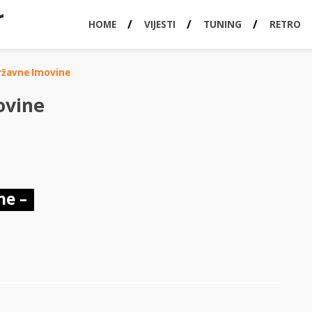
HOME
VIJESTI
TUNING
RETRO
ržavne Imovine
ovine
ne –