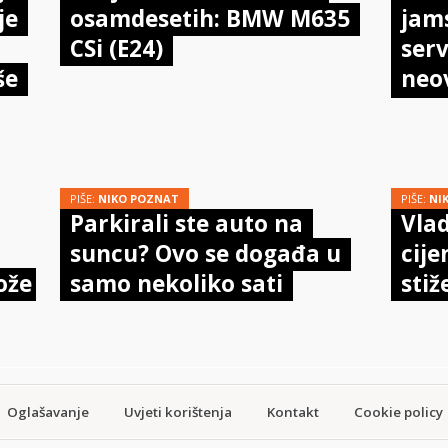
je
osamdesetih: BMW M635
jam
CSi (E24)
serv
še
neo
meh
doi
PIŠE:
NIKO POZNAT
PIŠE:
NI
Parkirali ste auto na
Vlad
suncu? Ovo se događa u
cije
ože
samo nekoliko sati
stiž
Oglašavanje
Uvjeti korištenja
Kontakt
Cookie policy