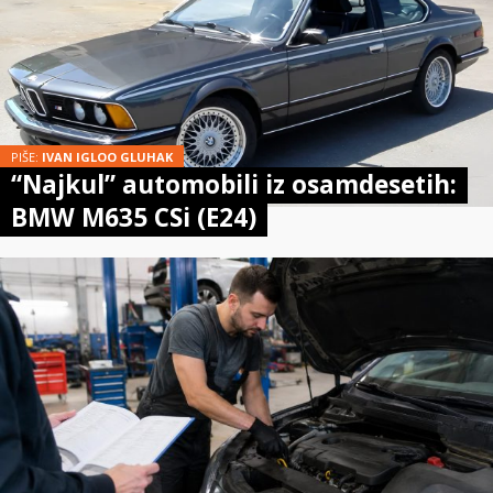
PIŠE:
IVAN IGLOO GLUHAK
“Najkul” automobili iz osamdesetih:
BMW M635 CSi (E24)