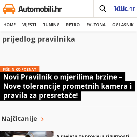
HOME
VIJESTI
TUNING
RETRO
EV-ZONA
OGLASNIK
prijedlog pravilnika
PIŠE:
NIKO POZNAT
Novi Pravilnik o mjerilima brzine –
Nove tolerancije prometnih kamera i
pravila za presretače!
Najčitanije
8 savjeta za provjeru sigurnosti