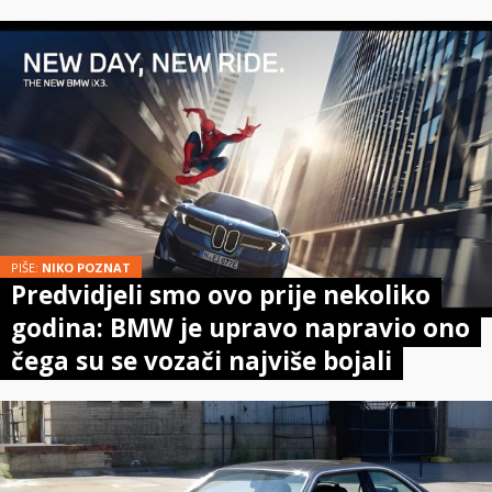
PIŠE:
NIKO POZNAT
Predvidjeli smo ovo prije nekoliko
godina: BMW je upravo napravio ono
čega su se vozači najviše bojali