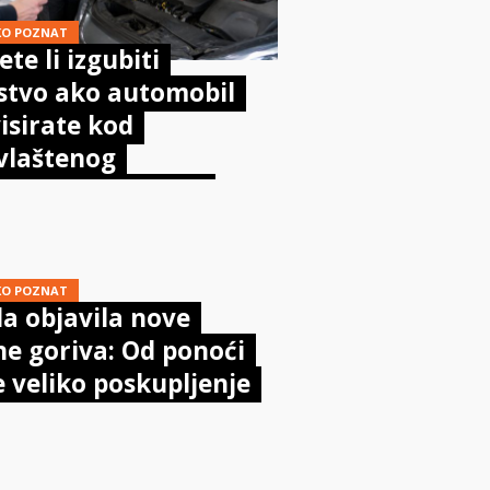
KO POZNAT
te li izgubiti
stvo ako automobil
isirate kod
vlaštenog
aničara? Evo što
sta kaže zakon
KO POZNAT
a objavila nove
ne goriva: Od ponoći
e veliko poskupljenje