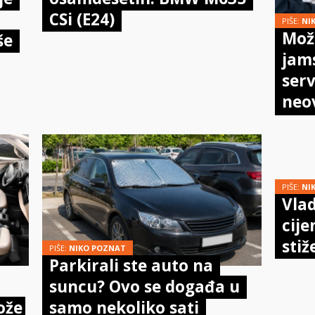
CSi (E24)
PIŠE:
NI
Može
še
jam
serv
neo
meh
doi
PIŠE:
NI
Vlad
cije
stiž
PIŠE:
NIKO POZNAT
Parkirali ste auto na
suncu? Ovo se događa u
ože
samo nekoliko sati