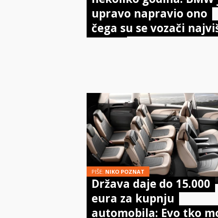
upravo napravio ono
čega su se vozači najvi
bojali
PIŠE:
NIKO POZNAT
Država daje do 15.000
eura za kupnju
automobila: Evo tko m