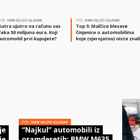
PIŠE:
IVAN IGLOO GLUHAK
PIŠE:
IVAN IGLOO GLUHAK
Sutra ujutro na računu vas
Top 5: Malčice blesave
čeka 50 milijuna eura. Koji
činjenice o automobilima
automobil prvi kupujete?
koje (vjerojatno) niste znal
PIŠE:
IVAN IGLOO GLUHAK
je
“Najkul” automobili iz
je
osamdesetih: BMW M635