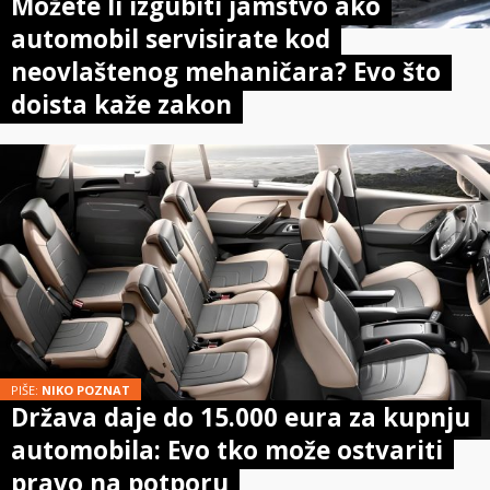
Možete li izgubiti jamstvo ako
automobil servisirate kod
neovlaštenog mehaničara? Evo što
doista kaže zakon
PIŠE:
NIKO POZNAT
Država daje do 15.000 eura za kupnju
automobila: Evo tko može ostvariti
pravo na potporu