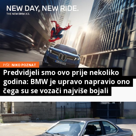
PIŠE:
NIKO POZNAT
Predvidjeli smo ovo prije nekoliko
godina: BMW je upravo napravio ono
čega su se vozači najviše bojali