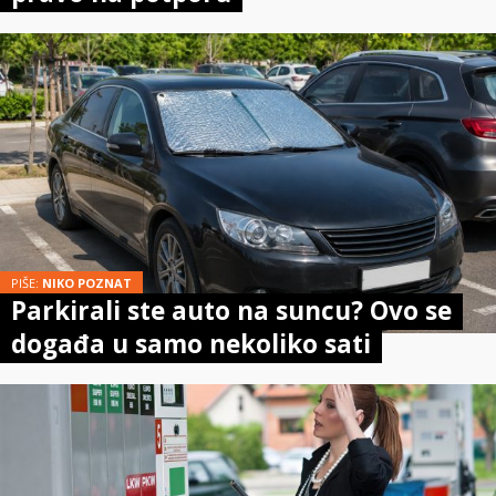
PIŠE:
NIKO POZNAT
Parkirali ste auto na suncu? Ovo se
događa u samo nekoliko sati