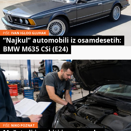
PIŠE:
IVAN IGLOO GLUHAK
“Najkul” automobili iz osamdesetih:
BMW M635 CSi (E24)
PIŠE:
NIKO POZNAT