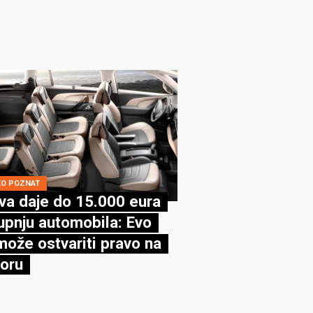
KO POZNAT
va daje do 15.000 eura
upnju automobila: Evo
može ostvariti pravo na
oru