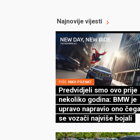
Najnovije vijesti
PIŠE:
NIKO POZNAT
Predvidjeli smo ovo prije
nekoliko godina: BMW je
upravo napravio ono čega
se vozači najviše bojali