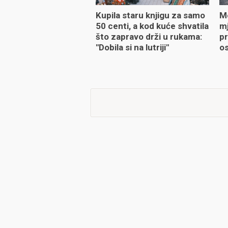
Kupila staru knjigu za samo
Me
50 centi, a kod kuće shvatila
mj
što zapravo drži u rukama:
pr
"Dobila si na lutriji"
os
od