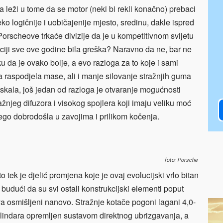
 leži u tome da se motor (neki bi rekli konačno) prebaci
ko logičnije i uobičajenije mjesto, sredinu, dakle ispred
 Porscheove trkaće divizije da je u kompetitivnom svijetu
iciji sve ove godine bila greška? Naravno da ne, bar ne
u da je ovako bolje, a evo razloga za to koje i sami
a raspodjela mase, ali i manje silovanje stražnjih guma
iskala, još jedan od razloga je otvaranje mogućnosti
ažnjeg difuzora i visokog spojlera koji imaju veliku moć
 nego dobrodošla u zavojima i prilikom kočenja.
foto: Porsche
tek je djelić promjena koje je ovaj evolucijski vrlo bitan
budući da su svi ostali konstrukcijski elementi poput
va osmišljeni nanovo. Stražnje kotače pogoni lagani 4,0-
cilindara opremljen sustavom direktnog ubrizgavanja, a