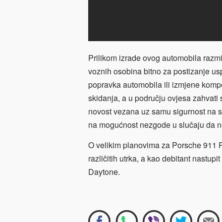
Prilikom izrade ovog automobila razmi
voznih osobina bitno za postizanje us
popravka automobila ili izmjene komp
skidanja, a u području ovjesa zahvati 
novost vezana uz samu sigurnost na st
na mogućnost nezgode u slučaju da ne
O velikim planovima za Porsche 911 R
različitih utrka, a kao debitant nastup
Daytone.