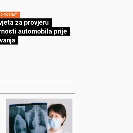
KO POZNAT
vjeta za provjeru
rnosti automobila prije
vanja