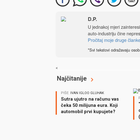
D.P.
U jednakoj mjeri zainteres
auto-industriju čine nepre
Pročitaj moje druge člank
*Svi tekstovi odražavaju osob
<
Najčitanije
PIŠE:
IVAN IGLOO GLUHAK
Sutra ujutro na računu vas
čeka 50 milijuna eura. Koji
automobil prvi kupujete?