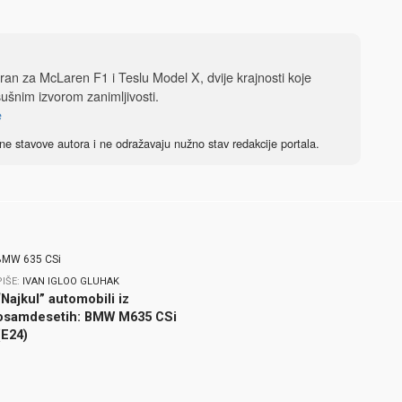
iran za McLaren F1 i Teslu Model X, dvije krajnosti koje
sušnim izvorom zanimljivosti.
e
ne stavove autora i ne odražavaju nužno stav redakcije portala.
PIŠE:
IVAN IGLOO GLUHAK
“Najkul” automobili iz
osamdesetih: BMW M635 CSi
(E24)