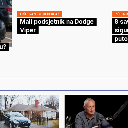
PIŠE:
IVAN IGLOO GLUHAK
PIŠE:
NI
Mali podsjetnik na Dodge
8 sa
Viper
sigu
puto
cu?