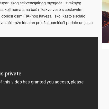
tupanjskog sekvencijalnog mjenjača i stražnjeg
kača, koji nema ama baš nikakve veze s cestovnim
 donosi osim FIA-inog kaveza i školjkasto sjedalo
 vozači traže idealan položaj pomičući pedale umjesto