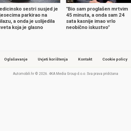
dicinsko sestri susjed je
"Bio sam proglašen mrtvim
esecima parkirao na
45 minuta, a onda sam 24
ilazu, a onda je uslijedila
sata kasnije imao vrlo
veta koja je glasno
neobično iskustvo"
jeknula
Oglašavanje
Uvjeti korištenja
Kontakt
Cookie policy
Automobili.hr © 2026. 4KA Media Group d.o.o. Sva prava pridržana