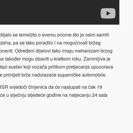
šljalo se temeljito o svemu onome što je osim samih
pjeha, pa se tako poradilo i na mogućnosti bržeg
onenti. Određeni dijelovi tako imaju mehanizam brzog
se također mogu obaviti u kratkom roku. Zanimljiva je
azi sustav koji vozača prilikom pretjecanja upozorava
 primijeti brže nadolazeće suparničke automobile.
SR svjedoči činjenica da će nastupati na čak 19
it će u siječnju sljedeće godine na natjecanju 24 sata