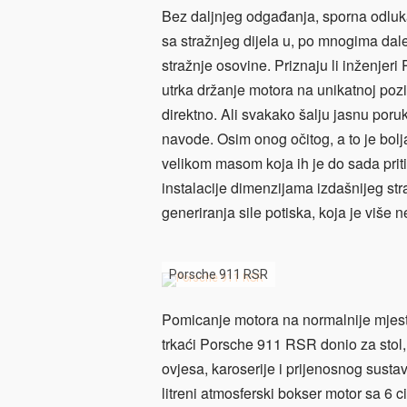
Bez daljnjeg odgađanja, sporna odluka
sa stražnjeg dijela u, po mnogima dale
stražnje osovine. Priznaju li inženjeri
utrka držanje motora na unikatnoj poz
direktno. Ali svakako šalju jasnu poruk
navode. Osim onog očitog, a to je bolj
velikom masom koja ih je do sada prit
instalacije dimenzijama izdašnijeg str
generiranja sile potiska, koja je više
Porsche 911 RSR
Pomicanje motora na normalnije mjesto 
trkaći Porsche 911 RSR donio za stol, 
ovjesa, karoserije i prijenosnog susta
litreni atmosferski bokser motor sa 6 