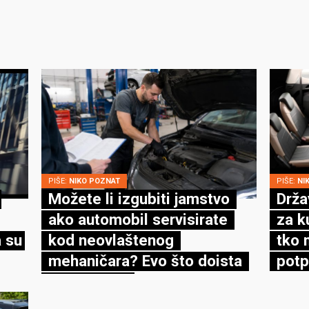
PIŠE:
NIKO POZNAT
PIŠE:
NI
Možete li izgubiti jamstvo
Drža
ako automobil servisirate
za k
 su
kod neovlaštenog
tko 
mehaničara? Evo što doista
potp
kaže zakon