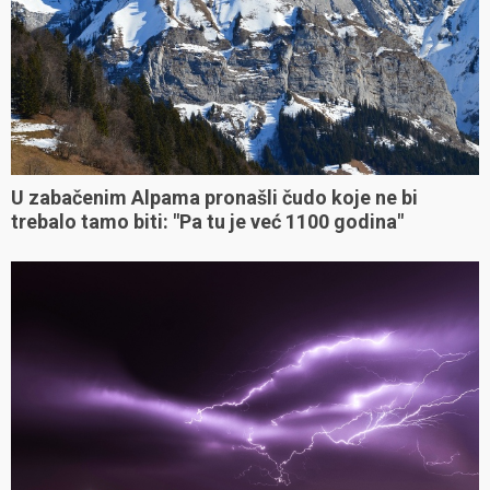
U zabačenim Alpama pronašli čudo koje ne bi
trebalo tamo biti: "Pa tu je već 1100 godina"