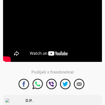
Podijeli s frendovima!
D.P.