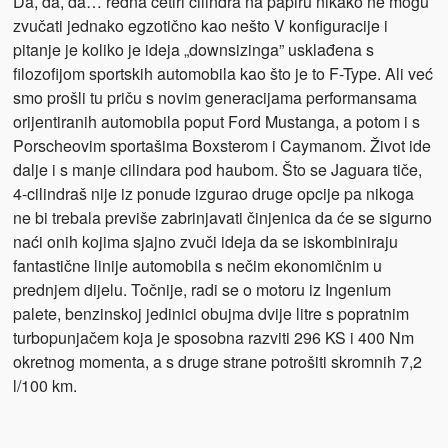
Da, da, da… redna četiri cilindra na papiru nikako ne mogu
zvučati jednako egzotično kao nešto V konfiguracije i
pitanje je koliko je ideja „downsizinga” usklađena s
filozofijom sportskih automobila kao što je to F-Type. Ali već
smo prošli tu priču s novim generacijama performansama
orijentiranih automobila poput Ford Mustanga, a potom i s
Porscheovim sportašima Boxsterom i Caymanom. Život ide
dalje i s manje cilindara pod haubom. Što se Jaguara tiče,
4-cilindraš nije iz ponude izgurao druge opcije pa nikoga
ne bi trebala previše zabrinjavati činjenica da će se sigurno
naći onih kojima sjajno zvuči ideja da se iskombiniraju
fantastične linije automobila s nečim ekonomičnim u
prednjem dijelu. Točnije, radi se o motoru iz Ingenium
palete, benzinskoj jedinici obujma dvije litre s popratnim
turbopunjačem koja je sposobna razviti 296 KS i 400 Nm
okretnog momenta, a s druge strane potrošiti skromnih 7,2
l/100 km.