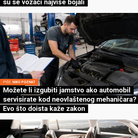
su se vozači najviše bojali
PIŠE:
NIKO POZNAT
Možete li izgubiti jamstvo ako automobil
servisirate kod neovlaštenog mehaničara?
Evo što doista kaže zakon