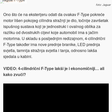
Jaguar F-Type
foto: Jaguar
Ono što će na eksterijeru odati da ovakav F-Type pokreće
motor lišen pokojeg cilindra stražnji je dio, točnije završetak
ispušnog sustava koji je jednostruki i ovalnog oblika za
razliku od dvostrukih cijevi koje automobil ima s jačim
motorima. U skladu s posljednjim redizajnom, 4-cilindrični
F-Type također ima nove prednje branike, LED prednja
svjetla, tamnija stražnja svjetla i tanja, odnosno lakša
sjedala u kabini.
VIDEO: 4-cilindrični F-Type lakši je i ekonomičniji… ali
kako zvuči?