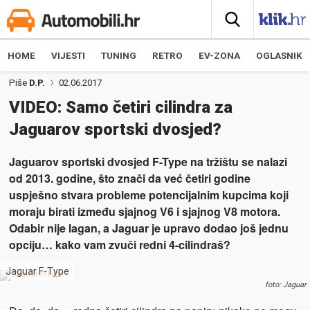
HOME
VIJESTI
TUNING
RETRO
EV-ZONA
OGLASNIK
Piše
D.P.
02.06.2017
VIDEO: Samo četiri cilindra za
Jaguarov sportski dvosjed?
Jaguarov sportski dvosjed F-Type na tržištu se nalazi
od 2013. godine, što znači da već četiri godine
uspješno stvara probleme potencijalnim kupcima koji
moraju birati između sjajnog V6 i sjajnog V8 motora.
Odabir nije lagan, a Jaguar je upravo dodao još jednu
opciju… kako vam zvuči redni 4-cilindraš?
Jaguar F-Type
foto: Jaguar