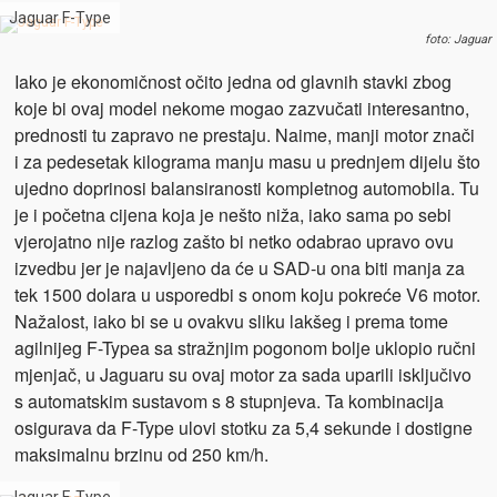
Jaguar F-Type
foto: Jaguar
Iako je ekonomičnost očito jedna od glavnih stavki zbog
koje bi ovaj model nekome mogao zazvučati interesantno,
prednosti tu zapravo ne prestaju. Naime, manji motor znači
i za pedesetak kilograma manju masu u prednjem dijelu što
ujedno doprinosi balansiranosti kompletnog automobila. Tu
je i početna cijena koja je nešto niža, iako sama po sebi
vjerojatno nije razlog zašto bi netko odabrao upravo ovu
izvedbu jer je najavljeno da će u SAD-u ona biti manja za
tek 1500 dolara u usporedbi s onom koju pokreće V6 motor.
Nažalost, iako bi se u ovakvu sliku lakšeg i prema tome
agilnijeg F-Typea sa stražnjim pogonom bolje uklopio ručni
mjenjač, u Jaguaru su ovaj motor za sada uparili isključivo
s automatskim sustavom s 8 stupnjeva. Ta kombinacija
osigurava da F-Type ulovi stotku za 5,4 sekunde i dostigne
maksimalnu brzinu od 250 km/h.