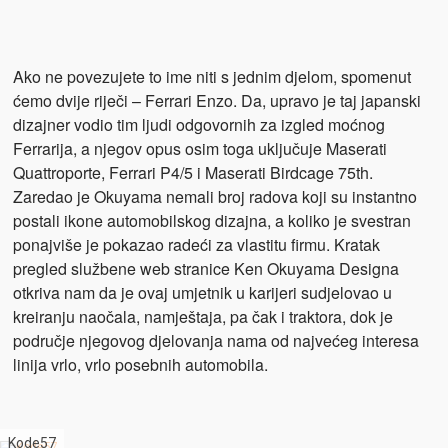
Ako ne povezujete to ime niti s jednim djelom, spomenut
ćemo dvije riječi – Ferrari Enzo. Da, upravo je taj japanski
dizajner vodio tim ljudi odgovornih za izgled moćnog
Ferrarija, a njegov opus osim toga uključuje Maserati
Quattroporte, Ferrari P4/5 i Maserati Birdcage 75th.
Zaredao je Okuyama nemali broj radova koji su instantno
postali ikone automobilskog dizajna, a koliko je svestran
ponajviše je pokazao radeći za vlastitu firmu. Kratak
pregled službene web stranice Ken Okuyama Designa
otkriva nam da je ovaj umjetnik u karijeri sudjelovao u
kreiranju naočala, namještaja, pa čak i traktora, dok je
područje njegovog djelovanja nama od najvećeg interesa
linija vrlo, vrlo posebnih automobila.
Kode57