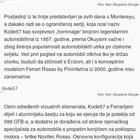
foto: Ken Okuyama Design
Posljednji iz te linije predstavljen je ovih dana u Montereyu,
a dakako radi se o ograničenoj seriji, koja nosi naziv
Kode57 kao svojevrsni „hommage“ brojnim legendarnim
automobilima iz 1957. godine, prema Okuyami važne i
zbog širenja popularnosti automobilskih utrka po cijelome
svijetu. Već prvi pogled na automobil otkriva tko je držao
olovku, budući da sličnosti s Enzom, ali i s konceptnim
modelom Ferrari Rosso by Pininfarina iz 2000. godine nisu
zanemarive.
Kode57
foto: Ken Okuyama Design
Osim određenih vizualnih elemenata, Kode57 s Ferrarijem
dijeli i aluminijsku šasiju za koju se vjeruje da je potekla od
599 GTB-a, a dodatno je dorađena od strane njemačkog
specijalista za automobile s propetim konjićem na poklopcu
motora – tvrtke Novitec Rosso. Osnovna konfiguracija koja