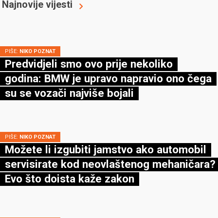
Najnovije vijesti
PIŠE:
NIKO POZNAT
Predvidjeli smo ovo prije nekoliko
godina: BMW je upravo napravio ono čega
su se vozači najviše bojali
PIŠE:
NIKO POZNAT
Možete li izgubiti jamstvo ako automobil
servisirate kod neovlaštenog mehaničara?
Evo što doista kaže zakon