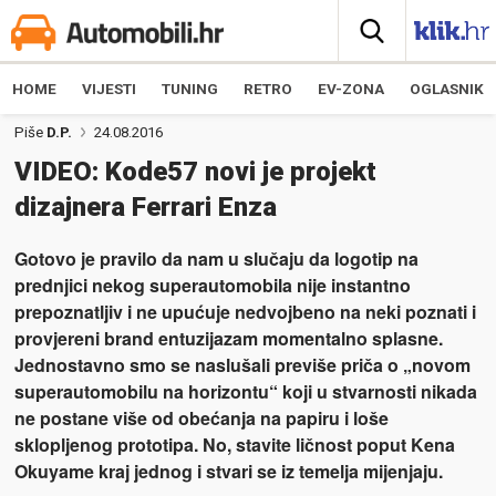
HOME
VIJESTI
TUNING
RETRO
EV-ZONA
OGLASNIK
Piše
D.P.
24.08.2016
VIDEO: Kode57 novi je projekt
dizajnera Ferrari Enza
Gotovo je pravilo da nam u slučaju da logotip na
prednjici nekog superautomobila nije instantno
prepoznatljiv i ne upućuje nedvojbeno na neki poznati i
provjereni brand entuzijazam momentalno splasne.
Jednostavno smo se naslušali previše priča o „novom
superautomobilu na horizontu“ koji u stvarnosti nikada
ne postane više od obećanja na papiru i loše
sklopljenog prototipa. No, stavite ličnost poput Kena
Okuyame kraj jednog i stvari se iz temelja mijenjaju.