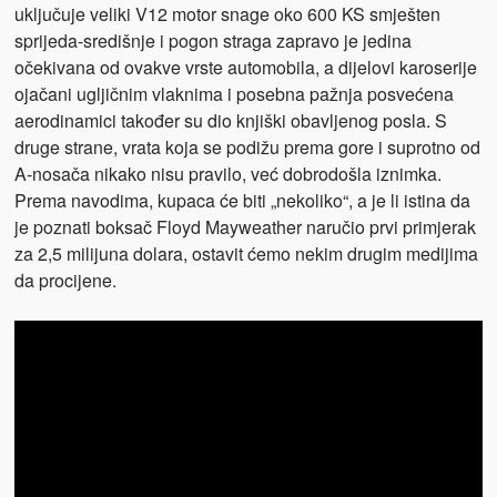
uključuje veliki V12 motor snage oko 600 KS smješten
sprijeda-središnje i pogon straga zapravo je jedina
očekivana od ovakve vrste automobila, a dijelovi karoserije
ojačani ugljičnim vlaknima i posebna pažnja posvećena
aerodinamici također su dio knjiški obavljenog posla. S
druge strane, vrata koja se podižu prema gore i suprotno od
A-nosača nikako nisu pravilo, već dobrodošla iznimka.
Prema navodima, kupaca će biti „nekoliko“, a je li istina da
je poznati boksač Floyd Mayweather naručio prvi primjerak
za 2,5 milijuna dolara, ostavit ćemo nekim drugim medijima
da procijene.