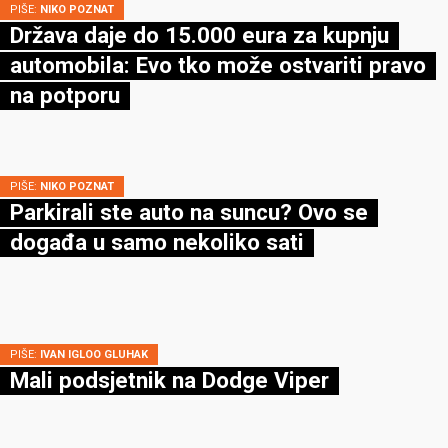
PIŠE:
NIKO POZNAT
Država daje do 15.000 eura za kupnju
automobila: Evo tko može ostvariti pravo
na potporu
PIŠE:
NIKO POZNAT
Parkirali ste auto na suncu? Ovo se
događa u samo nekoliko sati
PIŠE:
IVAN IGLOO GLUHAK
Mali podsjetnik na Dodge Viper