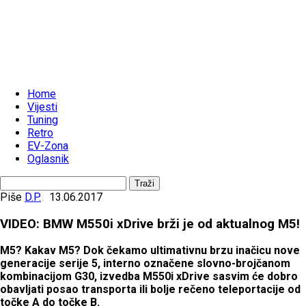
Home
Vijesti
Tuning
Retro
EV-Zona
Oglasnik
Piše
D.P.
13.06.2017
VIDEO: BMW M550i xDrive brži je od aktualnog M5!
M5? Kakav M5? Dok čekamo ultimativnu brzu inačicu nove
generacije serije 5, interno označene slovno-brojčanom
kombinacijom G30, izvedba M550i xDrive sasvim će dobro
obavljati posao transporta ili bolje rečeno teleportacije od
točke A do točke B.