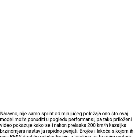
Naravno, nije samo sprint od mirujućeg položaja ono što ovaj
model može ponuditi u pogledu performansi, pa tako priloženi
video pokazuje kako se i nakon prelaska 200 km/h kazaljka
brzinomjera nastavlja rapidno penjati. Brojke i lakoća s kojom ih
ovaj BMW dostiže oduševljavaju, a zasluga za to osim motoru