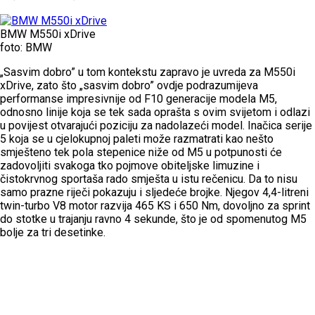
BMW M550i xDrive
foto: BMW
„Sasvim dobro” u tom kontekstu zapravo je uvreda za M550i
xDrive, zato što „sasvim dobro” ovdje podrazumijeva
performanse impresivnije od F10 generacije modela M5,
odnosno linije koja se tek sada oprašta s ovim svijetom i odlazi
u povijest otvarajući poziciju za nadolazeći model. Inačica serije
5 koja se u cjelokupnoj paleti može razmatrati kao nešto
smješteno tek pola stepenice niže od M5 u potpunosti će
zadovoljiti svakoga tko pojmove obiteljske limuzine i
čistokrvnog sportaša rado smješta u istu rečenicu. Da to nisu
samo prazne riječi pokazuju i sljedeće brojke. Njegov 4,4-litreni
twin-turbo V8 motor razvija 465 KS i 650 Nm, dovoljno za sprint
do stotke u trajanju ravno 4 sekunde, što je od spomenutog M5
bolje za tri desetinke.