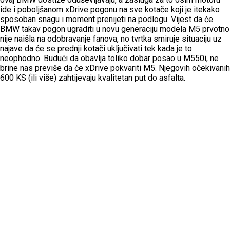
ide i poboljšanom xDrive pogonu na sve kotače koji je itekako
sposoban snagu i moment prenijeti na podlogu. Vijest da će
BMW takav pogon ugraditi u novu generaciju modela M5 prvotno
nije naišla na odobravanje fanova, no tvrtka smiruje situaciju uz
najave da će se prednji kotači uključivati tek kada je to
neophodno. Budući da obavlja toliko dobar posao u M550i, ne
brine nas previše da će xDrive pokvariti M5. Njegovih očekivanih
600 KS (ili više) zahtijevaju kvalitetan put do asfalta.