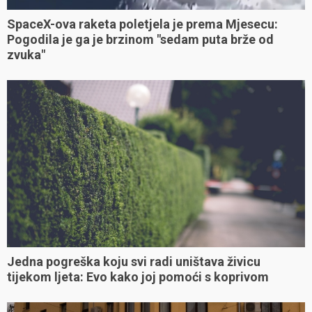
SpaceX-ova raketa poletjela je prema Mjesecu:
Pogodila je ga je brzinom "sedam puta brže od
zvuka"
Jedna pogreška koju svi radi uništava živicu
tijekom ljeta: Evo kako joj pomoći s koprivom