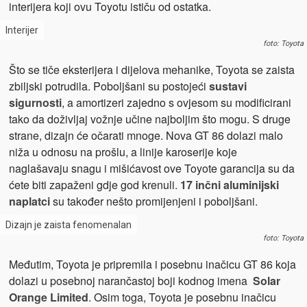
interijera koji ovu Toyotu ističu od ostatka.
Interijer
foto: Toyota
Što se tiče eksterijera i dijelova mehanike, Toyota se zaista
zbiljski potrudila. Poboljšani su postojeći
sustavi
sigurnosti
, a amortizeri zajedno s ovjesom su modificirani
tako da doživljaj vožnje učine najboljim što mogu. S druge
strane, dizajn će očarati mnoge. Nova GT 86 dolazi malo
niža u odnosu na prošlu, a linije karoserije koje
naglašavaju snagu i mišićavost ove Toyote garancija su da
ćete biti zapaženi gdje god krenuli.
17 inčni aluminijski
naplatci
su također nešto promijenjeni i poboljšani.
Dizajn je zaista fenomenalan
foto: Toyota
Međutim, Toyota je pripremila i posebnu inačicu GT 86 koja
dolazi u posebnoj narančastoj boji kodnog imena
Solar
Orange Limited
. Osim toga, Toyota je posebnu inačicu