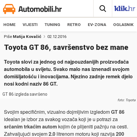
HOME
VIJESTI
TUNING
RETRO
EV-ZONA
OGLASNIK
Piše
Matija Kovačić
02.12.2016
Toyota GT 86, savršenstvo bez mane
Toyota slovi za jednog od najpouzdanijih proizvođača
automobila u svijetu. Svako malo nas iznenadi svojom
domišljatošću i inovacijama. Njezino zadnje remek djelo
nosi kodni naziv 86 GT.
GT 86 izgleda savršeno
foto: Toyota
Svojim specifičnim, vizualno dojmljivim izgledom
GT 86
idealan je izbor za svakog vozača koji je u potrazi za
srčanim trkaćim autom
kojim će plijeniti pažnju na cesti.
Zahvaljujući svojem
2.0
litrenom motoru koji razvija
200