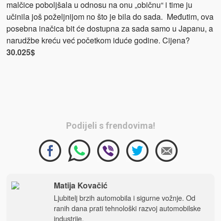
malčice poboljšala u odnosu na onu „običnu“ i time ju
učinila još poželjnijom no što je bila do sada. Međutim, ova
posebna inačica bit će dostupna za sada samo u Japanu, a
narudžbe kreću već početkom iduće godine. Cijena?
30.025$
Podijeli s frendovima!
Matija Kovačić
Ljubitelj brzih automobila i sigurne vožnje. Od
ranih dana prati tehnološki razvoj automobilske
industrije.