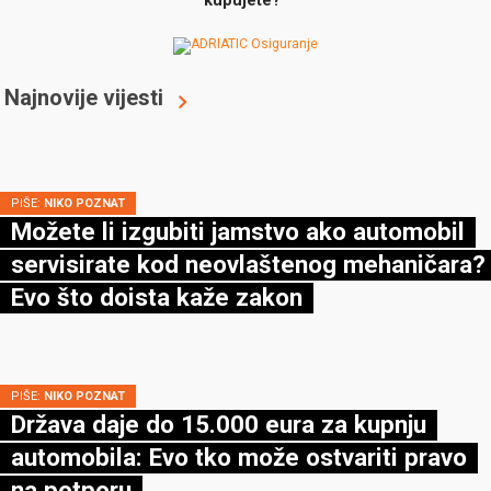
Najnovije vijesti
PIŠE:
NIKO POZNAT
Možete li izgubiti jamstvo ako automobil
servisirate kod neovlaštenog mehaničara?
Evo što doista kaže zakon
PIŠE:
NIKO POZNAT
Država daje do 15.000 eura za kupnju
automobila: Evo tko može ostvariti pravo
na potporu