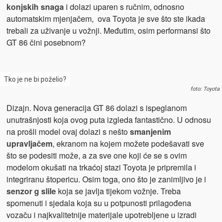
konjskih snaga
i dolazi uparen s ručnim, odnosno
automatskim mjenjačem, ova Toyota je sve što ste ikada
trebali za uživanje u vožnji. Međutim, osim performansi što
GT 86 čini posebnom?
Tko je ne bi poželio?
foto: Toyota
Dizajn. Nova generacija GT 86 dolazi s ispeglanom
unutrašnjosti koja ovog puta izgleda fantastično. U odnosu
na prošli model ovaj dolazi s nešto
smanjenim
upravljačem
, ekranom na kojem možete podešavati sve
što se podesiti može, a za sve one koji će se s ovim
modelom okušati na trkaćoj stazi Toyota je pripremila i
integriranu štopericu. Osim toga, ono što je zanimljivo je i
senzor g slile
koja se javlja tijekom vožnje. Treba
spomenuti i sjedala koja su u potpunosti prilagođena
vozaču i najkvalitetnije materijale upotrebljene u izradi