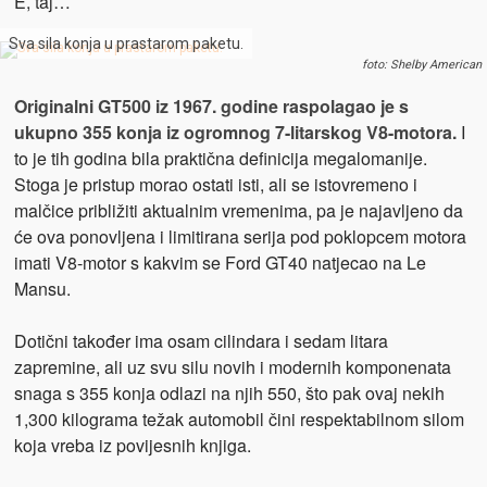
E, taj…
Sva sila konja u prastarom paketu.
foto: Shelby American
Originalni GT500 iz 1967. godine raspolagao je s
ukupno 355 konja iz ogromnog 7-litarskog V8-motora.
I
to je tih godina bila praktična definicija megalomanije.
Stoga je pristup morao ostati isti, ali se istovremeno i
malčice približiti aktualnim vremenima, pa je najavljeno da
će ova ponovljena i limitirana serija pod poklopcem motora
imati V8-motor s kakvim se Ford GT40 natjecao na Le
Mansu.
Dotični također ima osam cilindara i sedam litara
zapremine, ali uz svu silu novih i modernih komponenata
snaga s 355 konja odlazi na njih 550, što pak ovaj nekih
1,300 kilograma težak automobil čini respektabilnom silom
koja vreba iz povijesnih knjiga.