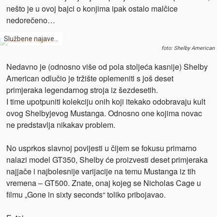
nešto je u ovoj bajci o konjima ipak ostalo malčice
nedorečeno…
Službene najave…
foto: Shelby American
Nedavno je (odnosno više od pola stoljeća kasnije) Shelby
American odlučio je tržište oplemeniti s još deset
primjeraka legendarnog stroja iz šezdesetih.
I time upotpuniti kolekciju onih koji itekako odobravaju kult
ovog Shelbyjevog Mustanga. Odnosno one kojima novac
ne predstavlja nikakav problem.
No usprkos slavnoj povijesti u čijem se fokusu primarno
nalazi model GT350, Shelby će proizvesti deset primjeraka
najjače i najbolesnije varijacije na temu Mustanga iz tih
vremena – GT500. Znate, onaj kojeg se Nicholas Cage u
filmu „Gone in sixty seconds“ toliko pribojavao.