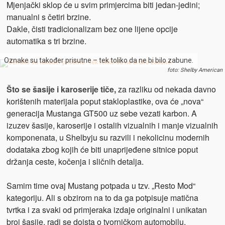
Mjenjački sklop će u svim primjercima biti jedan-jedini;
manualni s četiri brzine.
Dakle, čisti tradicionalizam bez one lijene opcije
automatika s tri brzine.
Oznake su također prisutne – tek toliko da ne bi bilo zabune.
foto: Shelby American
Što se šasije i karoserije tiče,
za razliku od nekada davno
korištenih materijala poput stakloplastike, ova će „nova“
generacija Mustanga GT500 uz sebe vezati karbon. A
izuzev šasije, karoserije i ostalih vizualnih i manje vizualnih
komponenata, u Shelbyju su razvili i nekolicinu modernih
dodataka zbog kojih će biti unaprijeđene sitnice poput
držanja ceste, kočenja i sličnih detalja.
Samim time ovaj Mustang potpada u tzv. „Resto Mod“
kategoriju. Ali s obzirom na to da ga potpisuje matična
tvrtka i za svaki od primjeraka izdaje originalni i unikatan
broj šasije, radi se doista o tvorničkom automobilu.