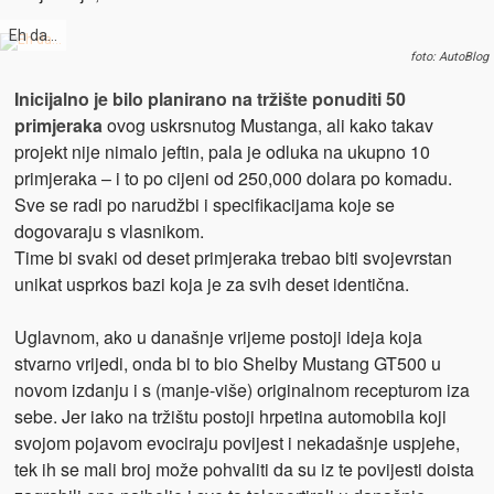
Eh da…
foto: AutoBlog
Inicijalno je bilo planirano na tržište ponuditi 50
primjeraka
ovog uskrsnutog Mustanga, ali kako takav
projekt nije nimalo jeftin, pala je odluka na ukupno 10
primjeraka – i to po cijeni od 250,000 dolara po komadu.
Sve se radi po narudžbi i specifikacijama koje se
dogovaraju s vlasnikom.
Time bi svaki od deset primjeraka trebao biti svojevrstan
unikat usprkos bazi koja je za svih deset identična.
Uglavnom, ako u današnje vrijeme postoji ideja koja
stvarno vrijedi, onda bi to bio Shelby Mustang GT500 u
novom izdanju i s (manje-više) originalnom recepturom iza
sebe. Jer iako na tržištu postoji hrpetina automobila koji
svojom pojavom evociraju povijest i nekadašnje uspjehe,
tek ih se mali broj može pohvaliti da su iz te povijesti doista