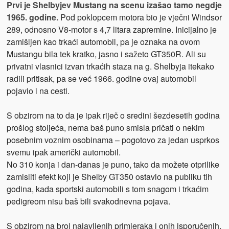
Prvi je Shelbyjev Mustang na scenu izašao tamo negdje
1965. godine.
Pod poklopcem motora bio je vječni Windsor
289, odnosno V8-motor s 4,7 litara zapremine. Inicijalno je
zamišljen kao trkaći automobil, pa je oznaka na ovom
Mustangu bila tek kratko, jasno i sažeto GT350R. Ali su
privatni vlasnici izvan trkaćih staza na g. Shelbyja itekako
radili pritisak, pa se već 1966. godine ovaj automobil
pojavio i na cesti.
S obzirom na to da je ipak riječ o sredini šezdesetih godina
prošlog stoljeća, nema baš puno smisla pričati o nekim
posebnim voznim osobinama – pogotovo za jedan usprkos
svemu ipak američki automobil.
No 310 konja i dan-danas je puno, tako da možete otprilike
zamisliti efekt koji je Shelby GT350 ostavio na publiku tih
godina, kada sportski automobili s tom snagom i trkaćim
pedigreom nisu baš bili svakodnevna pojava.
S obzirom na broj najavljenih primjeraka i onih isporučenih,