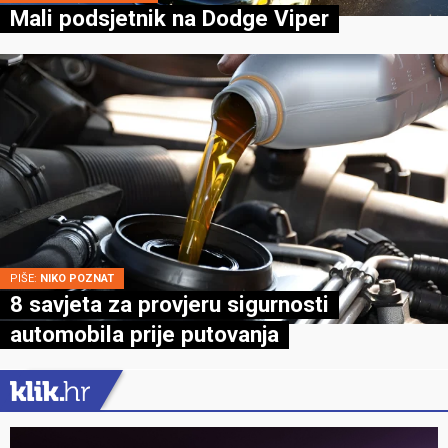
Mali podsjetnik na Dodge Viper
PIŠE:
NIKO POZNAT
8 savjeta za provjeru sigurnosti
automobila prije putovanja