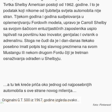
Tvrtka Shelby American postoji od 1962. godine. I to je
podatak koji nikome od ljubitelja svijeta automobila nije
stran. Tijekom godina i godina sudjelovanja u
oplemenjivanju Fordovih modela, upravo je Carroll Shelby
sa svojom šačicom entuzijastičnih zaposlenika uspio
isplivati na površinu kao inovator, genijalac i ovisnik o
adrenalinu. Stoga ne čudi da je i dan-danas itekako
posebno imati potpis tog slavnog prezimena na svom
Mustangu ili nekom drugom Fordu čiji je tretman
osnaživanja odrađen u Shelbyju.
…a tu tek kreće priča oko jednog od najposebnijih
automobila s ove strane novog milenija…
Originalni G.T. 500 iz 1967. godine izgleda ovako…
foto: Pinterest