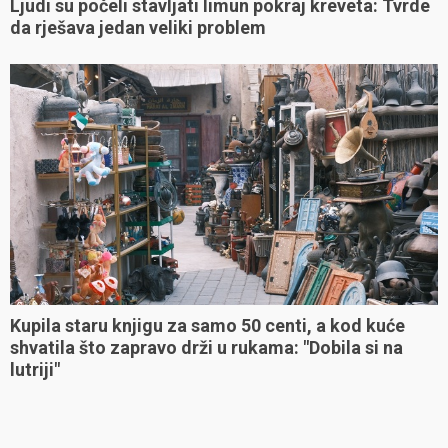
Ljudi su počeli stavljati limun pokraj kreveta: Tvrde
da rješava jedan veliki problem
Kupila staru knjigu za samo 50 centi, a kod kuće
shvatila što zapravo drži u rukama: "Dobila si na
lutriji"