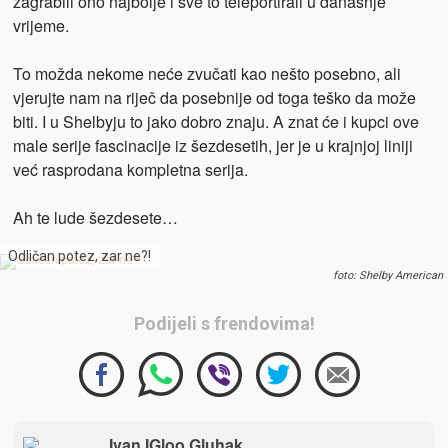
zagrabili ono najbolje i sve to teleportirali u današnje
vrijeme.
To možda nekome neće zvučati kao nešto posebno, ali
vjerujte nam na riječ da posebnije od toga teško da može
biti. I u Shelbyju to jako dobro znaju. A znat će i kupci ove
male serije fascinacije iz šezdesetih, jer je u krajnjoj liniji
već rasprodana kompletna serija.
Ah te lude šezdesete…
Odličan potez, zar ne?!
foto: Shelby American
Podijeli s frendovima!
Ivan IGloo Gluhak