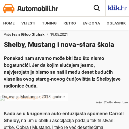
HOME
VIJESTI
TUNING
RETRO
EV-ZONA
OGLASNIK
Piše
Ivan IGloo Gluhak
19.05.2021
Shelby, Mustang i nova-stara škola
Ponekad nam stvarno može biti žao što nismo
bogatunčići. Jer da kojim slučajem jesmo,
najvjerojatnije bismo se našli među deset budućih
vlasnika ovog starog-novog čud(ovišt)a iz Shelbyjeve
radionice čuda.
Da, ovo je Mustang iz 2018. godine.
foto: Shelby American
Kada se u krugovima auto-entuzijasta spomene Carroll
Shelby,
na um u obliku asocijacija padaju tek tri stvari:
utrke, Cobra i Mustang. I tako je već desetljećima.