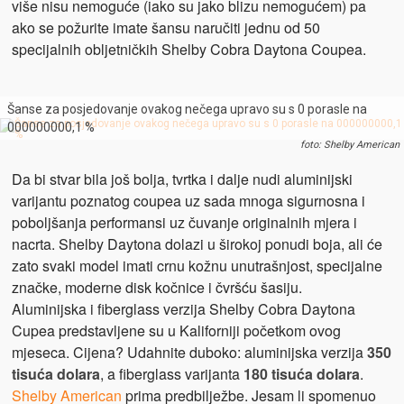
više nisu nemoguće (iako su jako blizu nemogućem) pa
ako se požurite imate šansu naručiti jednu od 50
specijalnih obljetničkih Shelby Cobra Daytona Coupea.
Šanse za posjedovanje ovakog nečega upravo su s 0 porasle na
000000000,1 %
foto: Shelby American
Da bi stvar bila još bolja, tvrtka i dalje nudi aluminijski
varijantu poznatog coupea uz sada mnoga sigurnosna i
poboljšanja performansi uz čuvanje originalnih mjera i
nacrta. Shelby Daytona dolazi u širokoj ponudi boja, ali će
zato svaki model imati crnu kožnu unutrašnjost, specijalne
značke, moderne disk kočnice i čvršću šasiju.
Aluminijska i fiberglass verzija Shelby Cobra Daytona
Cupea predstavljene su u Kaliforniji početkom ovog
mjeseca. Cijena? Udahnite duboko: aluminijska verzija
350
tisuća dolara
, a fiberglass varijanta
180 tisuća dolara
.
Shelby American
prima predbilježbe. Jesam li spomenuo