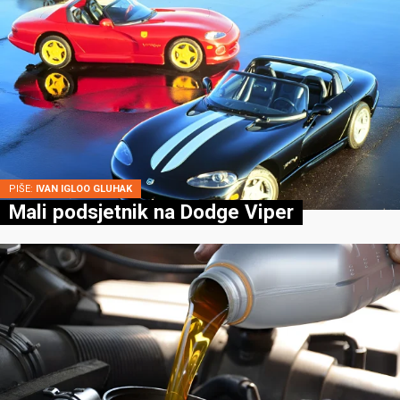
PIŠE:
IVAN IGLOO GLUHAK
Mali podsjetnik na Dodge Viper