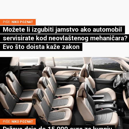
PIŠE:
NIKO POZNAT
Možete li izgubiti jamstvo ako automobil
servisirate kod neovlaštenog mehaničara?
Evo što doista kaže zakon
PIŠE:
NIKO POZNAT
Država daje do 15.000 eura za kupnju