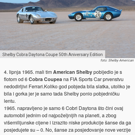
Shelby Cobra Daytona Coupe 50th Aniversary Edition
foto: Shelby American
4. lipnja 1965. mali tim
American Shelby
pobijedio je s
flotom od 6
Cobra Coupea
na FIA Sports Car prvenstvu
nedodirljivi Ferrari.Koliko god pobjeda bila slatka, utoliko je
bila i gorka jer je samo tada Shelby ponio pobjedničku
lentu.
1965. napravljeno je samo 6 Cobri Daytona što čini ovaj
automobil jednim od najpoželjnijih na planeti, a zbog
višemilijunske cijene i izrazito niske produkcije šanse da ga
posjedujete su – 0. No, šanse za posjedovanje nove verzije