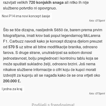
razvijati velikih
720 konjskih snaga
ali nitko ih nije
službeno potvrdio ni opovrgnuo.
Novi P14 ima novi koncept šasije
foto: GTSpirit
Što se tiče dizajna, nasljednik S650 će, barem prema prvim
fotografijama, imati krov baš poput legendarnog McLarena
F1. Carbuzz navodi kako je koncept dizajna djelom preuzet
od
570 S
uz sitne ali bitne modifikacije branika, odnosno
farova. S druge strane, unutrašnjost sa sobom donosi
jednostavnost, bolju preglednost i kontrolnu tablu koja se
može spuštati sukladno želji, odnosno brzini. Još nema
nikakve službene informacije o cifri koju će kupci morati
izdvojiti za kupnju ali se nagađa kako će se ona vrtjeti oko
200.000 £.
I jedna za kraj
foto: GTSpirit
Podijeli s frendovima!