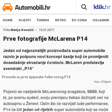
HOME
VIJESTI
TUNING
RETRO
EV-ZONA
OGLASNIK
Piše
Matija Kovačić
15.01.2017
Prve fotografije McLarena P14
Jedan od najpoznatijih proizvođača super automobila
razvio je potpuno novi koncept šasije koji će promijeniti
dosadašnje shvaćanje čvrstoće. McLaren predstavlja
svemirski „P14“
Procurile su prve špijunske fotke novog P14
foto: GTSpirit
Pojavio se nasljednik McLarenovog snagatora,
S650
, koji
bi, po svemu sudeći, svoju premijeru trebao doživjeti već na
autosajmu u Ženevi. Osim što će razvijati lude performanse,
P14 će biti
jedan od rijetkih
super automobila koji se može