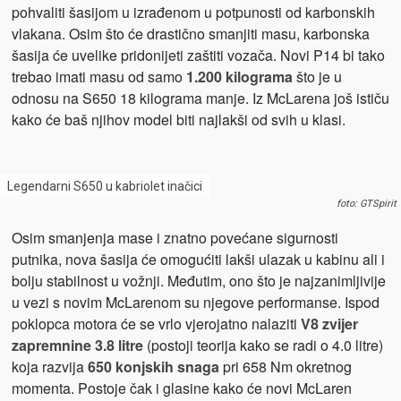
pohvaliti šasijom u izrađenom u potpunosti od karbonskih
vlakana. Osim što će drastično smanjiti masu, karbonska
šasija će uvelike pridonijeti zaštiti vozača. Novi P14 bi tako
trebao imati masu od samo
1.200 kilograma
što je u
odnosu na S650 18 kilograma manje. Iz McLarena još ističu
kako će baš njihov model biti najlakši od svih u klasi.
Legendarni S650 u kabriolet inačici
foto: GTSpirit
Osim smanjenja mase i znatno povećane sigurnosti
putnika, nova šasija će omogućiti lakši ulazak u kabinu ali i
bolju stabilnost u vožnji. Međutim, ono što je najzanimljivije
u vezi s novim McLarenom su njegove performanse. Ispod
poklopca motora će se vrlo vjerojatno nalaziti
V8 zvijer
zapremnine 3.8 litre
(postoji teorija kako se radi o 4.0 litre)
koja razvija
650 konjskih snaga
pri 658 Nm okretnog
momenta. Postoje čak i glasine kako će novi McLaren