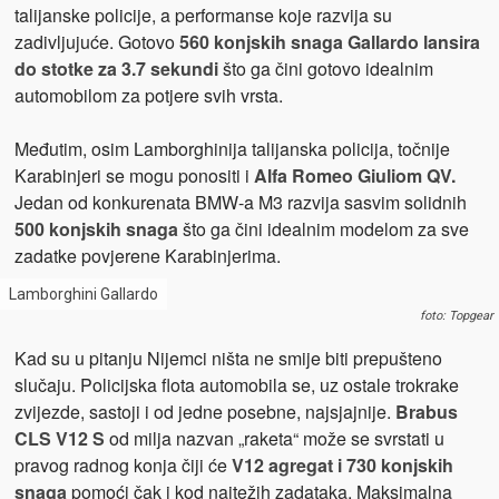
talijanske policije, a performanse koje razvija su
zadivljujuće. Gotovo
560 konjskih snaga Gallardo lansira
do stotke za 3.7 sekundi
što ga čini gotovo idealnim
automobilom za potjere svih vrsta.
Međutim, osim Lamborghinija talijanska policija, točnije
Karabinjeri se mogu ponositi i
Alfa Romeo Giuliom QV.
Jedan od konkurenata BMW-a M3 razvija sasvim solidnih
500 konjskih snaga
što ga čini idealnim modelom za sve
zadatke povjerene Karabinjerima.
Lamborghini Gallardo
foto: Topgear
Kad su u pitanju Nijemci ništa ne smije biti prepušteno
slučaju. Policijska flota automobila se, uz ostale trokrake
zvijezde, sastoji i od jedne posebne, najsjajnije.
Brabus
CLS V12 S
od milja nazvan „raketa“ može se svrstati u
pravog radnog konja čiji će
V12 agregat i 730 konjskih
snaga
pomoći čak i kod najtežih zadataka. Maksimalna