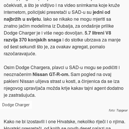
očekivati, a što je vidljivo i na video snimkama koje kruže
internetom, policijski presretači u SAD-u su
jedni od
najbržih u svijetu
. Iako se nikako ne mogu mjeriti sa
znatno jačim modelima iz Dubaija, za ondašnje prilike
Dodge Charger je i više nego dovoljan.
5.7 litreni V8
razvija 370 konjskih snaga
i do stotke ubrzava za manje
od šest sekundi što je, za ovakav agregat, pomalo
razočaravajuće.
Osim Dodge Chargera, plavci u SAD-u mogu se podičiti i
neoznačenim
Nissan GT-R-om.
Sam pogled na ovaj
pakleni Nissan ulijeva strast u kosti, a činjenica da se iza
njegovog upravljača možda krije kakav tajni agent dodatno
je zastrašujuća.
Dodge Charger
foto: Topgear
Kako ne bi izostavili i one Hrvatske, nekoliko riječi i o njima.
Hrvatski presretači, od kojih se novih deset nalazi na