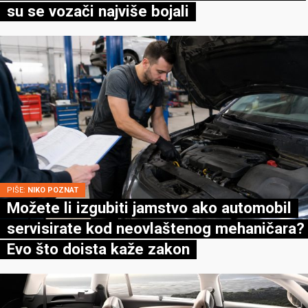
su se vozači najviše bojali
PIŠE:
NIKO POZNAT
Možete li izgubiti jamstvo ako automobil
servisirate kod neovlaštenog mehaničara?
Evo što doista kaže zakon