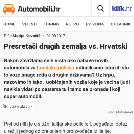
HOME
VIJESTI
TUNING
RETRO
EV-ZONA
OGLASNIK
Piše
Matija Kovačić
01.08.2017
Presretači drugih zemalja vs. Hrvatski
Nakon zavrzlama svih vrsta oko nabave novih
automobila za
hrvatsku policiju
odlučili smo istražiti što
to voze snage reda u drugim državama? Uz hrpu,
nazovimo ih tako, uobičajenih vozila koje je većina ljudi
navikla viđati po cestama tu i tamo se pronađe i koji
super-automobil.
Što voze plavci?
foto: Motortrend
Prvi od njih je u službi talijanske policije i, pogađate, dolazi
u režiji jednog od prekaljenih proizvođača iz Italije.