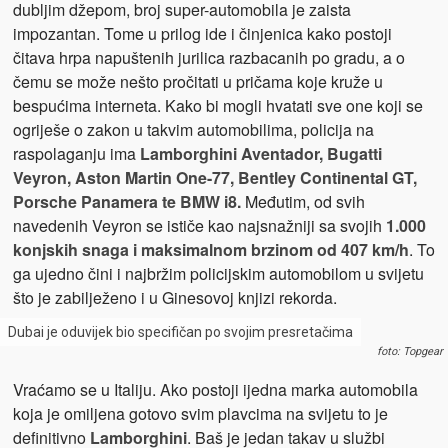
dubljim džepom, broj super-automobila je zaista
impozantan. Tome u prilog ide i činjenica kako postoji
čitava hrpa napuštenih jurilica razbacanih po gradu, a o
čemu se može nešto pročitati u pričama koje kruže u
bespućima interneta. Kako bi mogli hvatati sve one koji se
ogriješe o zakon u takvim automobilima, policija na
raspolaganju ima
Lamborghini Aventador, Bugatti
Veyron, Aston Martin One-77, Bentley Continental GT,
Porsche Panamera te BMW i8.
Međutim, od svih
navedenih Veyron se ističe kao najsnažniji sa svojih
1.000
konjskih snaga i maksimalnom brzinom od 407 km/h
. To
ga ujedno čini i najbržim policijskim automobilom u svijetu
što je zabilježeno i u Ginesovoj knjizi rekorda.
Dubai je oduvijek bio specifičan po svojim presretačima
foto: Topgear
Vraćamo se u Italiju. Ako postoji ijedna marka automobila
koja je omiljena gotovo svim plavcima na svijetu to je
definitivno
Lamborghini
. Baš je jedan takav u službi