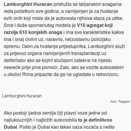
Lamborghini Huracan
pridružio se talijanskim snagama
reda početkom ove godine, a namijenjen je za hvatanje
svih onih koji misle da je autocesta njihova staza za utrke.
Srce i duše spomenutog modela je
V10 agregat koji
razvija 610 konjskih snaga
i ima sve karakteristike kakve
ima i onaj civilni uz, naravno, neizostavnu policijsku
opremu. Osim za hvatanje prijestupnika, Lamborghini služi
za prijevoz organa namijenjenih transplantaciji uz
defibrilator ako se kojim slučajem zatekne na mjestu
nesreće prije prve pomoći. Zato, ako se vozite autocestom
u okolici Rima pripazite da ga ne ugledate u retrovizoru.
Lamborghini Huracan
foto: Topgear
Ako postoji ijedna zemlja čiji plavci voze jedne od
najluksuznijih i najbržih automobila
to je definitivno
Dubai
. Pošto je Dubai kao takav oaza vozača s nešto