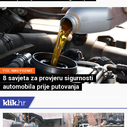
PIŠE:
NIKO POZNAT
8 savjeta za provjeru sigurnosti
automobila prije putovanja