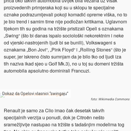
priča oko takvih automobila uvijek bila vezana uz višak
proizvedenih primjeraka koji su u sklopu te specijalne
oznake podrazumijevali pokoji komadić opreme viška, no to
je bio trend i samim time nije podložan kritikama. Uglavnom
tijekom tih su godina na tržište pristizali Opeli s oznakama
„Swing“ (što bi danas ispalo sociološki nekorektnim i neke
od vjerski-nastrojenih ljudi bi se bunili), Volkswageni s
oznakama „Bon Jovi“, „Pink Floyd“ i „Rolling Stones“ (što je
super, jer iskreno čisto sumnjam da je bilo tko od ljudi iza
tih naziva ikad sjeo u Golf Mk.3), no u toj su domeni tržišta
automobila apsolutno dominirali Francuzi.
Dokaz da Opelovi vlasnici “swingaju”
foto: Wikimedia Commons
Renault je samo za Clio imao čak desetak takvih
specijalnih verzija u ponudi, dok je Citroën nešto
sramežljivije nastupao na tržište s tadašnjim modelima tog