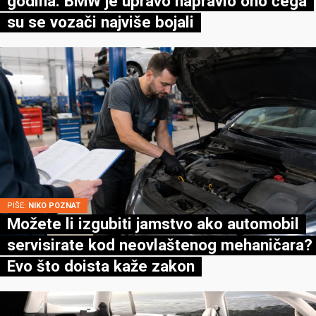
godina: BMW je upravo napravio ono čega
su se vozači najviše bojali
PIŠE:
NIKO POZNAT
Možete li izgubiti jamstvo ako automobil
servisirate kod neovlaštenog mehaničara?
Evo što doista kaže zakon