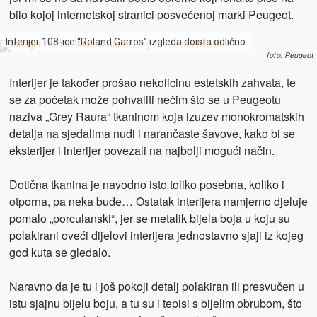
bilo kojoj internetskoj stranici posvećenoj marki Peugeot.
Interijer 108-ice “Roland Garros” izgleda doista odlično
foto: Peugeot
Interijer je također prošao nekolicinu estetskih zahvata, te
se za početak može pohvaliti nečim što se u Peugeotu
naziva „Grey Raura“ tkaninom koja izuzev monokromatskih
detalja na sjedalima nudi i narančaste šavove, kako bi se
eksterijer i interijer povezali na najbolji mogući način.
Dotična tkanina je navodno isto toliko posebna, koliko i
otporna, pa neka bude… Ostatak interijera namjerno djeluje
pomalo „porculanski“, jer se metalik bijela boja u koju su
polakirani oveći dijelovi interijera jednostavno sjaji iz kojeg
god kuta se gledalo.
Naravno da je tu i još pokoji detalj polakiran ili presvučen u
istu sjajnu bijelu boju, a tu su i tepisi s bijelim obrubom, što