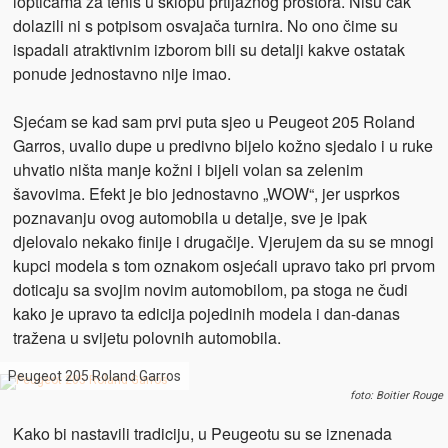
lopticama za tenis u sklopu prtljažnog prostora. Nisu čak
dolazili ni s potpisom osvajača turnira. No ono čime su
ispadali atraktivnim izborom bili su detalji kakve ostatak
ponude jednostavno nije imao.
Sjećam se kad sam prvi puta sjeo u Peugeot 205 Roland
Garros, uvalio dupe u predivno bijelo kožno sjedalo i u ruke
uhvatio ništa manje kožni i bijeli volan sa zelenim
šavovima. Efekt je bio jednostavno „WOW“, jer usprkos
poznavanju ovog automobila u detalje, sve je ipak
djelovalo nekako finije i drugačije. Vjerujem da su se mnogi
kupci modela s tom oznakom osjećali upravo tako pri prvom
doticaju sa svojim novim automobilom, pa stoga ne čudi
kako je upravo ta edicija pojedinih modela i dan-danas
tražena u svijetu polovnih automobila.
Peugeot 205 Roland Garros
foto: Boitier Rouge
Kako bi nastavili tradiciju, u Peugeotu su se iznenada