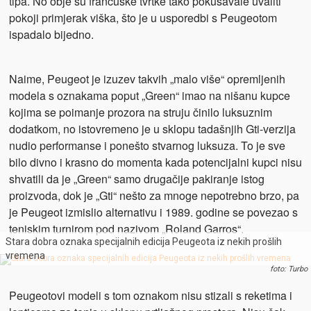
tipa. No obje su francuske tvrtke tako pokušavale uvaliti
pokoji primjerak viška, što je u usporedbi s Peugeotom
ispadalo bijedno.
Naime, Peugeot je izuzev takvih „malo više“ opremljenih
modela s oznakama poput „Green“ imao na nišanu kupce
kojima se poimanje prozora na struju činilo luksuznim
dodatkom, no istovremeno je u sklopu tadašnjih Gti-verzija
nudio performanse i ponešto stvarnog luksuza. To je sve
bilo divno i krasno do momenta kada potencijalni kupci nisu
shvatili da je „Green“ samo drugačije pakiranje istog
proizvoda, dok je „Gti“ nešto za mnoge nepotrebno brzo, pa
je Peugeot izmislio alternativu i 1989. godine se povezao s
teniskim turnirom pod nazivom „Roland Garros“.
Stara dobra oznaka specijalnih edicija Peugeota iz nekih prošlih
vremena
foto: Turbo
Peugeotovi modeli s tom oznakom nisu stizali s reketima i