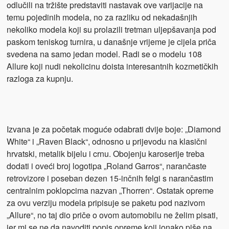
odlučili na tržište predstaviti nastavak ove varijacije na
temu pojedinih modela, no za razliku od nekadašnjih
nekoliko modela koji su prolazili tretman uljepšavanja pod
paskom teniskog turnira, u današnje vrijeme je cijela priča
svedena na samo jedan model. Radi se o modelu 108
Allure koji nudi nekolicinu doista interesantnih kozmetičkih
razloga za kupnju.
Izvana je za početak moguće odabrati dvije boje: „Diamond
White“ i „Raven Black“, odnosno u prijevodu na klasični
hrvatski, metalik bijelu i crnu. Obojenju karoserije treba
dodati i oveći broj logotipa „Roland Garros“, narančaste
retrovizore i poseban dezen 15-inčnih felgi s narančastim
centralnim poklopcima nazvan „Thorren“. Ostatak opreme
za ovu verziju modela pripisuje se paketu pod nazivom
„Allure“, no taj dio priče o ovom automobilu ne želim pisati,
jer mi se ne da navoditi popis opreme koji ionako piše na