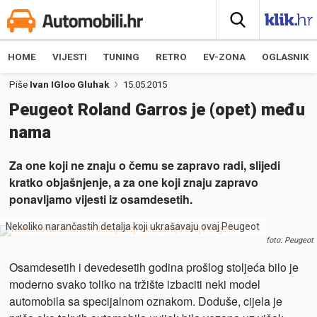
HOME
VIJESTI
TUNING
RETRO
EV-ZONA
OGLASNIK
Piše
Ivan IGloo Gluhak
15.05.2015
Peugeot Roland Garros je (opet) među
nama
Za one koji ne znaju o čemu se zapravo radi, slijedi
kratko objašnjenje, a za one koji znaju zapravo
ponavljamo vijesti iz osamdesetih.
Nekoliko narančastih detalja koji ukrašavaju ovaj Peugeot
foto: Peugeot
Osamdesetih i devedesetih godina prošlog stoljeća bilo je
moderno svako toliko na tržište izbaciti neki model
automobila sa specijalnom oznakom. Doduše, cijela je