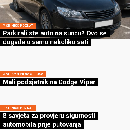
PIŠE:
NIKO POZNAT
Parkirali ste auto na suncu? Ovo se
događa u samo nekoliko sati
PIŠE:
IVAN IGLOO GLUHAK
Mali podsjetnik na Dodge Viper
PIŠE:
NIKO POZNAT
8 savjeta za provjeru sigurnosti
automobila prije putovanja