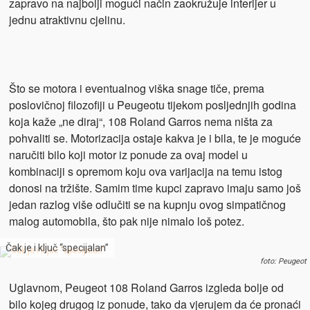
zapravo na najbolji mogući način zaokružuje interijer u
jednu atraktivnu cjelinu.
Što se motora i eventualnog viška snage tiče, prema
poslovičnoj filozofiji u Peugeotu tijekom posljednjih godina
koja kaže „ne diraj“, 108 Roland Garros nema ništa za
pohvaliti se. Motorizacija ostaje kakva je i bila, te je moguće
naručiti bilo koji motor iz ponude za ovaj model u
kombinaciji s opremom koju ova varijacija na temu istog
donosi na tržište. Samim time kupci zapravo imaju samo još
jedan razlog više odlučiti se na kupnju ovog simpatičnog
malog automobila, što pak nije nimalo loš potez.
Čak je i ključ “specijalan”
foto: Peugeot
Uglavnom, Peugeot 108 Roland Garros izgleda bolje od
bilo kojeg drugog iz ponude, tako da vjerujem da će pronaći