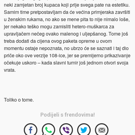
neki zamjetan broj kupaca koji prije svega pate na estetiku.
Samim time pretpostavljam da će većina primjeraka završiti
u ženskim rukama, no ako se mene pita to nije nimalo loše,
jer nekako teško mogu zamisliti hetero-muškarca za
upravljačem nečeg ovako malenog i uljepšanog. Tome još
treba dodati da cijena ovog paketa opreme u ovom
momentu ostaje nepoznata, no ubrzo će se saznati i taj dio
priče oko ove verzije 108-ice, jer se premijerno prikazivanje
očekuje uskoro – kada slavni turnir još jednom otvori svoja
vrata.
Toliko o tome.
Podijeli s frendovima!