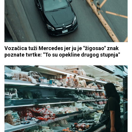
Vozačica tuži Mercedes jer ju je "žigosao" znak
poznate tvrtke: "To su opekline drugog stupnja"