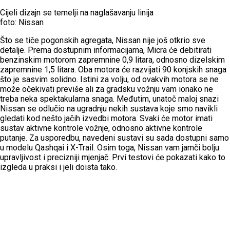
Cijeli dizajn se temelji na naglašavanju linija
foto: Nissan
Što se tiče pogonskih agregata, Nissan nije još otkrio sve
detalje. Prema dostupnim informacijama, Micra će debitirati
benzinskim motorom zapremnine 0,9 litara, odnosno dizelskim
zapremnine 1,5 litara. Oba motora će razvijati 90 konjskih snaga
što je sasvim solidno. Istini za volju, od ovakvih motora se ne
može očekivati previše ali za gradsku vožnju vam ionako ne
treba neka spektakularna snaga. Međutim, unatoč maloj snazi
Nissan se odlučio na ugradnju nekih sustava koje smo navikli
gledati kod nešto jačih izvedbi motora. Svaki će motor imati
sustav aktivne kontrole vožnje, odnosno aktivne kontrole
putanje. Za usporedbu, navedeni sustavi su sada dostupni samo
u modelu Qashqai i X-Trail. Osim toga, Nissan vam jamči bolju
upravljivost i precizniji mjenjač. Prvi testovi će pokazati kako to
izgleda u praksi i jeli doista tako.