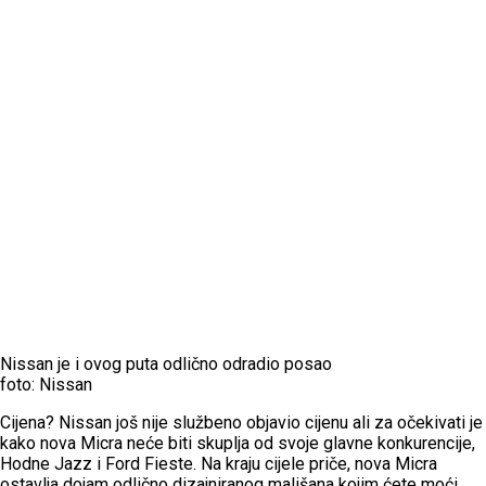
Nissan je i ovog puta odlično odradio posao
foto: Nissan
Cijena? Nissan još nije službeno objavio cijenu ali za očekivati je
kako nova Micra neće biti skuplja od svoje glavne konkurencije,
Hodne Jazz i Ford Fieste. Na kraju cijele priče, nova Micra
ostavlja dojam odlično dizajniranog mališana kojim ćete moći