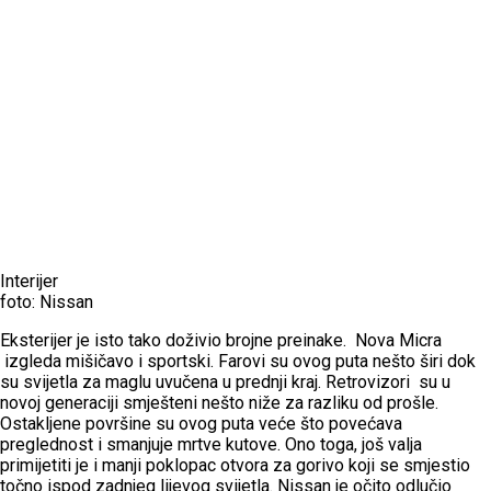
Interijer
foto: Nissan
Eksterijer je isto tako doživio brojne preinake. Nova Micra
izgleda mišičavo i sportski. Farovi su ovog puta nešto širi dok
su svijetla za maglu uvučena u prednji kraj. Retrovizori su u
novoj generaciji smješteni nešto niže za razliku od prošle.
Ostakljene površine su ovog puta veće što povećava
preglednost i smanjuje mrtve kutove. Ono toga, još valja
primijetiti je i manji poklopac otvora za gorivo koji se smjestio
točno ispod zadnjeg lijevog svijetla. Nissan je očito odlučio