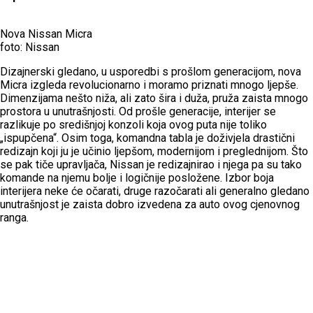
Nova Nissan Micra
foto: Nissan
Dizajnerski gledano, u usporedbi s prošlom generacijom, nova
Micra izgleda revolucionarno i moramo priznati mnogo ljepše.
Dimenzijama nešto niža, ali zato šira i duža, pruža zaista mnogo
prostora u unutrašnjosti. Od prošle generacije, interijer se
razlikuje po središnjoj konzoli koja ovog puta nije toliko
„ispupčena“. Osim toga, komandna tabla je doživjela drastični
redizajn koji ju je učinio ljepšom, modernijom i preglednijom. Što
se pak tiče upravljača, Nissan je redizajnirao i njega pa su tako
komande na njemu bolje i logičnije posložene. Izbor boja
interijera neke će očarati, druge razočarati ali generalno gledano
unutrašnjost je zaista dobro izvedena za auto ovog cjenovnog
ranga.