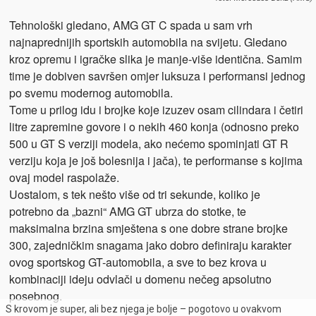
Tehnološki gledano, AMG GT C spada u sam vrh
najnaprednijih sportskih automobila na svijetu. Gledano
kroz opremu i igračke slika je manje-više identična. Samim
time je dobiven savršen omjer luksuza i performansi jednog
po svemu modernog automobila.
Tome u prilog idu i brojke koje izuzev osam cilindara i četiri
litre zapremine govore i o nekih 460 konja (odnosno preko
500 u GT S verziji modela, ako nećemo spominjati GT R
verziju koja je još bolesnija i jača), te performanse s kojima
ovaj model raspolaže.
Uostalom, s tek nešto više od tri sekunde, koliko je
potrebno da „bazni“ AMG GT ubrza do stotke, te
maksimalna brzina smještena s one dobre strane brojke
300, zajedničkim snagama jako dobro definiraju karakter
ovog sportskog GT-automobila, a sve to bez krova u
kombinaciji ideju odvlači u domenu nečeg apsolutno
posebnog.
S krovom je super, ali bez njega je bolje – pogotovo u ovakvom