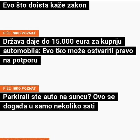
Evo što doista kaže zakon
PIŠE:
NIKO POZNAT
Država daje do 15.000 eura za kupnju
automobila: Evo tko može ostvariti pravo
na potporu
PIŠE:
NIKO POZNAT
Parkirali ste auto na suncu? Ovo se
događa u samo nekoliko sati