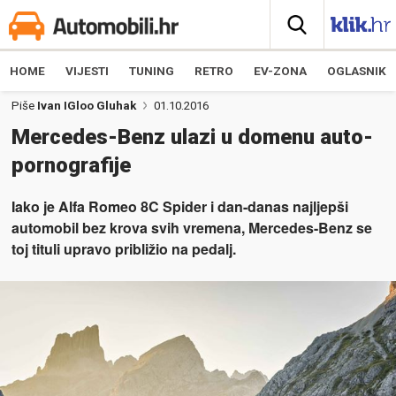
HOME
VIJESTI
TUNING
RETRO
EV-ZONA
OGLASNIK
Piše
Ivan IGloo Gluhak
01.10.2016
Mercedes-Benz ulazi u domenu auto-
pornografije
Iako je Alfa Romeo 8C Spider i dan-danas najljepši
automobil bez krova svih vremena, Mercedes-Benz se
toj tituli upravo približio na pedalj.