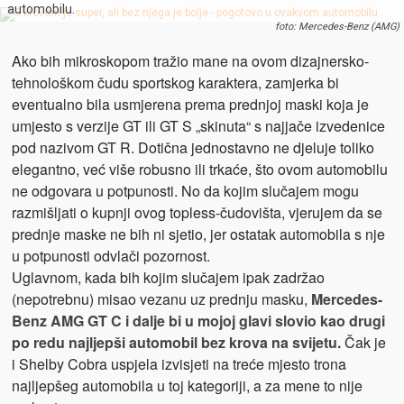
automobilu.
foto: Mercedes-Benz (AMG)
Ako bih mikroskopom tražio mane na ovom dizajnersko-
tehnološkom čudu sportskog karaktera, zamjerka bi
eventualno bila usmjerena prema prednjoj maski koja je
umjesto s verzije GT ili GT S „skinuta“ s najjače izvedenice
pod nazivom GT R. Dotična jednostavno ne djeluje toliko
elegantno, već više robusno ili trkaće, što ovom automobilu
ne odgovara u potpunosti. No da kojim slučajem mogu
razmišljati o kupnji ovog topless-čudovišta, vjerujem da se
prednje maske ne bih ni sjetio, jer ostatak automobila s nje
u potpunosti odvlači pozornost.
Uglavnom, kada bih kojim slučajem ipak zadržao
(nepotrebnu) misao vezanu uz prednju masku,
Mercedes-
Benz AMG GT C i dalje bi u mojoj glavi slovio kao drugi
po redu najljepši automobil bez krova na svijetu.
Čak je
i Shelby Cobra uspjela izvisjeti na treće mjesto trona
najljepšeg automobila u toj kategoriji, a za mene to nije