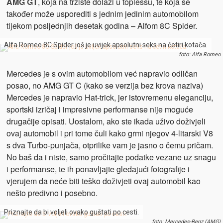
AMG GT
, koja na tržište dolazi u toplessu, te koja se
također može usporediti s jednim jedinim automobilom
tijekom posljednjih desetak godina – Alfom 8C Spider.
Alfa Romeo 8C Spider još je uvijek apsolutni seks na četiri kotača.
foto: Alfa Romeo
Mercedes je s ovim automobilom već napravio odličan
posao, no AMG GT C (kako se verzija bez krova naziva)
Mercedes je napravio Hat-trick, jer istovremenu eleganciju,
sportski izričaj i impresivne performanse nije moguće
drugačije opisati. Uostalom, ako ste ikada uživo doživjeli
ovaj automobil i pri tome čuli kako grmi njegov 4-litarski V8
s dva Turbo-punjača, otprilike vam je jasno o čemu pričam.
No baš da i niste, samo pročitajte podatke vezane uz snagu
i performanse, te ih ponavljajte gledajući fotografije i
vjerujem da neće biti teško doživjeti ovaj automobil kao
nešto predivno i posebno.
Priznajte da bi voljeli ovako guštati po cesti.
foto: Mercedes-Benz (AMG)