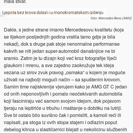
mala stvar.
Ljepota bez krova dolazi i u monokromatskom izdanju.
foto: Mercedes-Benz (AMG)
Dakle, s jedne strane imamo Mercedesovu kvalitetu (koja
se tijekom posljednjih godina vratila tamo gdje je bila
nekad), dok s druge pak stoje nenormalne performanse
kakvih se niti jedan super-automobil današnjice ne bi
sramio. Zatim je tu dizajn koji već kroz fotografije liječi
glaukom i mrenu, a sve zajedno zaokružuje tek ideja
vezana uz sirov zvuk pravog „osmaka“ u kojem je moguće
uživati na najbolji mogući način – sa spuštenim krovom.
Samim time najiskrenije vjerujem kako je AMG GT C jedan
od onih neponovljivih i pomalo neočekivanih automobila
koji fasciniraju već samom svojom idejom, dok pojavom
tjeraju na leptiriće u trbuhu i maštanje o dobitku na lutriji.
Sve bi ostalo bilo suvišno čak i pomisliti, a kamoli reći ili
napisati, pa stoga iz ovih stopa stajem i odlazim poput
debelog klinca u slastičarnici blejati u nekolicinu službenih