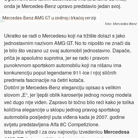
onda je Mercedes-Benz upravo predstavio jedan svoj.
Mercedes-Benz AMG GT u civilnoj i trkaćoj verziji.
foto: Mercedes-Benz
Ukratko se radi o Mercedesu koji na tržište dolazi s jako
jednostavnim nazivom AMG GT. No to nipošto ne znači da
je bilo što vezano uz ovaj automobil jednostavno. Dapače,
priča je apsolutno suprotna, jer se rado i pravom
punokrvnom sportskom automobilu koji na nišanu ima
konkurenciju poput legendarne 911-ice i njoj sličnih
predmeta fascinacije na četiri kotača.
Dotični je Mercedes-Benz eleganciju opisao s velikim
slovom „E“, jer ljepši oblik karoserije jednog novog modela
već dugo nije viđen. Zapravo bi točno bilo reći kako je tolika
količina elegancije u sklopu jednog pravog sportskog
automobila posljednji puta viđena kada je 2007. godine
svijetu predstavljena Alfa 8C Competizione.
Ista priča vrijedi i za ovu najnoviju izvedenicu
Mercedesa