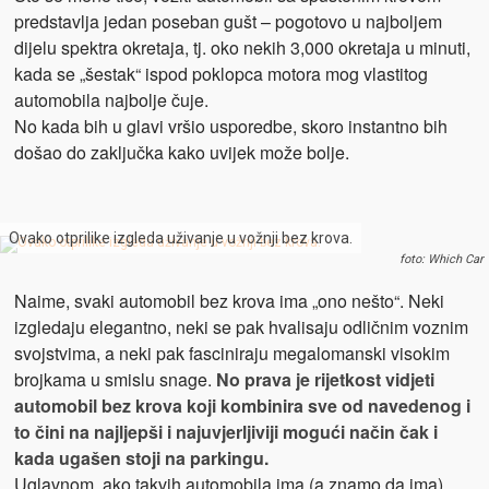
predstavlja jedan poseban gušt – pogotovo u najboljem
dijelu spektra okretaja, tj. oko nekih 3,000 okretaja u minuti,
kada se „šestak“ ispod poklopca motora mog vlastitog
automobila najbolje čuje.
No kada bih u glavi vršio usporedbe, skoro instantno bih
došao do zaključka kako uvijek može bolje.
Ovako otprilike izgleda uživanje u vožnji bez krova.
foto: Which Car
Naime, svaki automobil bez krova ima „ono nešto“. Neki
izgledaju elegantno, neki se pak hvalisaju odličnim voznim
svojstvima, a neki pak fasciniraju megalomanski visokim
brojkama u smislu snage.
No prava je rijetkost vidjeti
automobil bez krova koji kombinira sve od navedenog i
to čini na najljepši i najuvjerljiviji mogući način čak i
kada ugašen stoji na parkingu.
Uglavnom, ako takvih automobila ima (a znamo da ima),