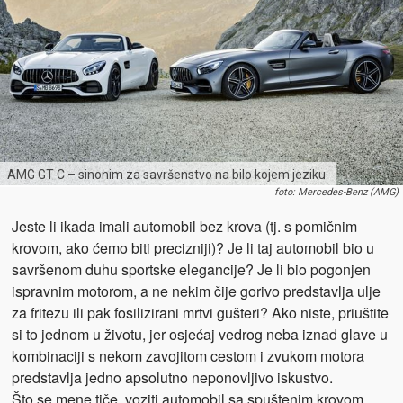
AMG GT C – sinonim za savršenstvo na bilo kojem jeziku.
foto: Mercedes-Benz (AMG)
Jeste li ikada imali automobil bez krova (tj. s pomičnim
krovom, ako ćemo biti precizniji)? Je li taj automobil bio u
savršenom duhu sportske elegancije? Je li bio pogonjen
ispravnim motorom, a ne nekim čije gorivo predstavlja ulje
za fritezu ili pak fosilizirani mrtvi gušteri? Ako niste, priuštite
si to jednom u životu, jer osjećaj vedrog neba iznad glave u
kombinaciji s nekom zavojitom cestom i zvukom motora
predstavlja jedno apsolutno neponovljivo iskustvo.
Što se mene tiče, voziti automobil sa spuštenim krovom