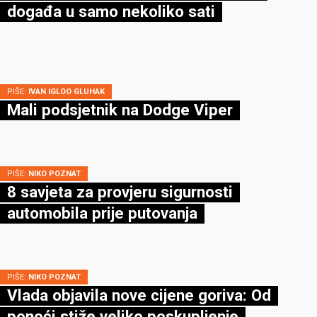
događa u samo nekoliko sati
PIŠE:
IVAN IGLOO GLUHAK
Mali podsjetnik na Dodge Viper
PIŠE:
NIKO POZNAT
8 savjeta za provjeru sigurnosti
automobila prije putovanja
PIŠE:
NIKO POZNAT
Vlada objavila nove cijene goriva: Od
ponoći stiže veliko poskupljenje