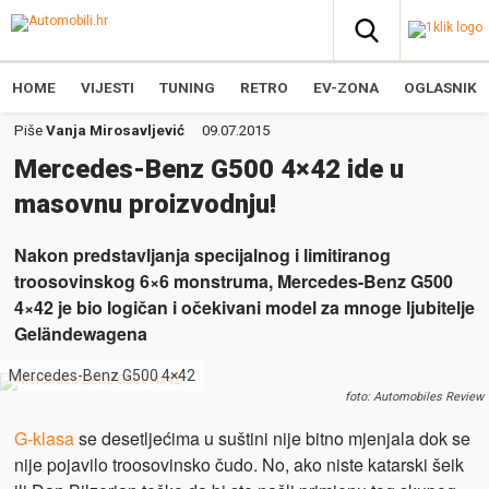
HOME
VIJESTI
TUNING
RETRO
EV-ZONA
OGLASNIK
Piše
Vanja Mirosavljević
09.07.2015
Mercedes-Benz G500 4×42 ide u
masovnu proizvodnju!
Nakon predstavljanja specijalnog i limitiranog
troosovinskog 6×6 monstruma, Mercedes-Benz G500
4×42 je bio logičan i očekivani model za mnoge ljubitelje
Geländewagena
Mercedes-Benz G500 4×42
foto: Automobiles Review
G-klasa
se desetljećima u suštini nije bitno mjenjala dok se
nije pojavilo troosovinsko čudo. No, ako niste katarski šeik