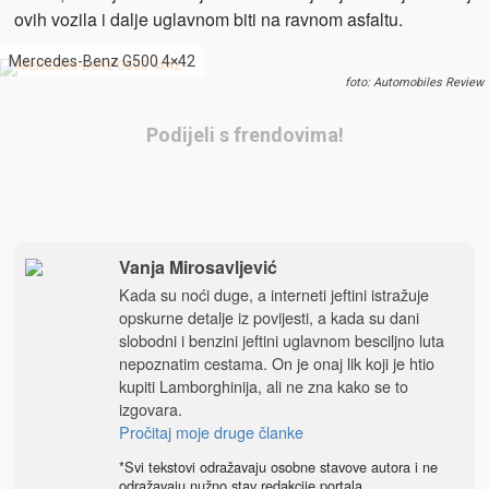
ovih vozila i dalje uglavnom biti na ravnom asfaltu.
Mercedes-Benz G500 4×42
foto: Automobiles Review
Podijeli s frendovima!
Vanja Mirosavljević
Kada su noći duge, a interneti jeftini istražuje
opskurne detalje iz povijesti, a kada su dani
slobodni i benzini jeftini uglavnom besciljno luta
nepoznatim cestama. On je onaj lik koji je htio
kupiti Lamborghinija, ali ne zna kako se to
izgovara.
Pročitaj moje druge članke
*Svi tekstovi odražavaju osobne stavove autora i ne
odražavaju nužno stav redakcije portala.