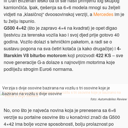
ili Dan Bilzerian teško da bi ste našli primjenu tog skupog
kamiončića. Ipak, rješenja sa 6×6 modela mnogi su željeli
vidjeti na „klasičnoj“ dvoosovinskoj verziji, a
Mercedes
im je
tu želju ispunio.
G500 4×42
(što je zapravo 4×4 na kvadrat) je opet digao
ljestvicu za terenska vozila kao i svoj djed prije gotovo 40
godina. Vozilo dolazi s tehničkim paketom, a radi se o
sustavu pogona na sva četiri kotača (a kako drugačije) i
4-
litarskim V8 biturbo motorom
koji proizvodi
422 KS
– sve
nove generacije G-a dolaze s najnovijim motorima koje
podliježu strogim Euro6 normama.
Verzija s dvije osovine bazirana na vozilu s tri osovine koje je
bazirano na vozilu s dvije osovine
foto: Automobiles Review
No, ono što je najveća novina koja je prenesena sa 6×6
verzije su portalne osovine što u konačnici znači da G500
4×42 ima bolje vozne sposobnosti, bolju prolaznost po