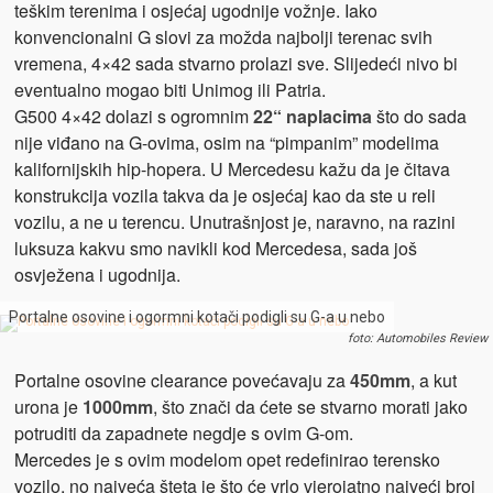
teškim terenima i osjećaj ugodnije vožnje. Iako
konvencionalni G slovi za možda najbolji terenac svih
vremena, 4×42 sada stvarno prolazi sve. Slijedeći nivo bi
eventualno mogao biti Unimog ili Patria.
G500 4×42 dolazi s ogromnim
22“ naplacima
što do sada
nije viđano na G-ovima, osim na “pimpanim” modelima
kalifornijskih hip-hopera. U Mercedesu kažu da je čitava
konstrukcija vozila takva da je osjećaj kao da ste u reli
vozilu, a ne u terencu. Unutrašnjost je, naravno, na razini
luksuza kakvu smo navikli kod Mercedesa, sada još
osvježena i ugodnija.
Portalne osovine i ogormni kotači podigli su G-a u nebo
foto: Automobiles Review
Portalne osovine clearance povećavaju za
450mm
, a kut
urona je
1000mm
, što znači da ćete se stvarno morati jako
potruditi da zapadnete negdje s ovim G-om.
Mercedes je s ovim modelom opet redefinirao terensko
vozilo, no najveća šteta je što će vrlo vjerojatno najveći broj