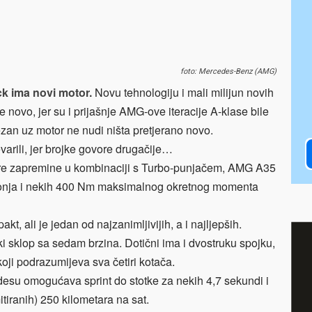
foto: Mercedes-Benz (AMG)
k ima novi motor.
Novu tehnologiju i mali milijun novih
novo, jer su i prijašnje AMG-ove iteracije A-klase bile
 vezan uz motor ne nudi ništa pretjerano novo.
arili, jer brojke govore drugačije…
 litre zapremine u kombinaciji s Turbo-punjačem, AMG A35
konja i nekih 400 Nm maksimalnog okretnog momenta
kt, ali je jedan od najzanimljivijih, a i najljepših.
ki sklop sa sedam brzina. Dotični ima i dvostruku spojku,
oji podrazumijeva sva četiri kotača.
su omogućava sprint do stotke za nekih 4,7 sekundi i
tiranih) 250 kilometara na sat.