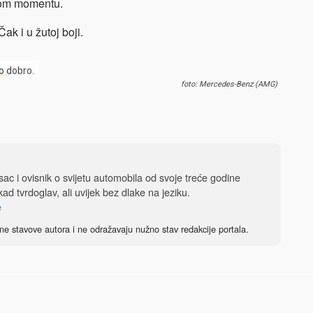
vom momentu.
ak i u žutoj boji.
o dobro.
foto: Mercedes-Benz (AMG)
isac i ovisnik o svijetu automobila od svoje treće godine
ad tvrdoglav, ali uvijek bez dlake na jeziku.
e
ne stavove autora i ne odražavaju nužno stav redakcije portala.