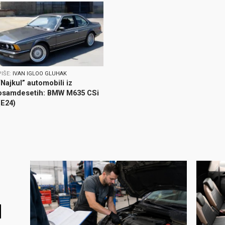
PIŠE:
IVAN IGLOO GLUHAK
“Najkul” automobili iz
osamdesetih: BMW M635 CSi
(E24)