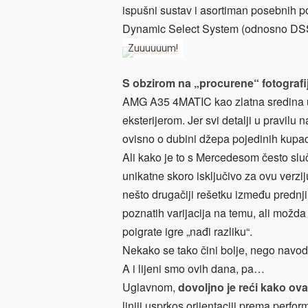
ispušni sustav i asortiman posebnih po
Dynamic Select System (odnosno DSS
Zuuuuuum!
S obzirom na „procurene“ fotografij
AMG A35 4MATIC kao zlatna sredina u 
eksterijerom. Jer svi detalji u pravil
ovisno o dubini džepa pojedinih kupac
Ali kako je to s Mercedesom često sluč
unikatne skoro isključivo za ovu verzi
nešto drugačiji rešetku između prednji
poznatih varijacija na temu, ali možda 
poigrate igre „nađi razliku“.
Nekako se tako čini bolje, nego navod
A i lijeni smo ovih dana, pa…
Uglavnom,
dovoljno je reći kako ov
liniji usprkos orijentaciji prema perf