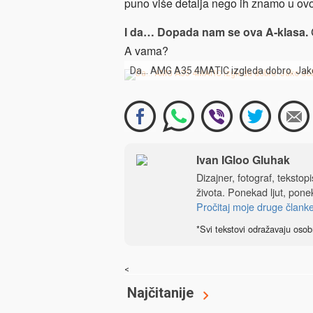
puno više detalja nego ih znamo u o
I da… Dopada nam se ova A-klasa.
Č
A vama?
Da… AMG A35 4MATIC izgleda dobro. Jak
Ivan IGloo Gluhak
Dizajner, fotograf, tekstop
života. Ponekad ljut, ponek
Pročitaj moje druge člank
*Svi tekstovi odražavaju osob
<
Najčitanije