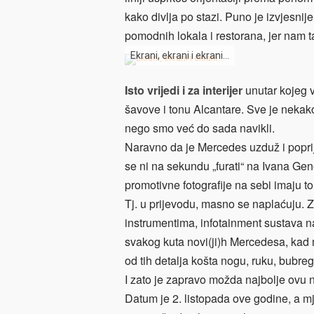
kako divlja po stazi. Puno je izvjesnij
pomodnih lokala i restorana, jer nam
Ekrani, ekrani i ekrani…
Isto vrijedi i za interijer
unutar kojeg v
šavove i tonu Alcantare. Sve je nekako
nego smo već do sada navikli.
Naravno da je Mercedes uzduž i poprij
se ni na sekundu „furati“ na Ivana Gen
promotivne fotografije na sebi imaju t
Tj. u prijevodu, masno se naplaćuju. Z
instrumentima, infotainment sustava naj
svakog kuta novi(ji)h Mercedesa, kad ni
od tih detalja košta nogu, ruku, bubreg
I zato je zapravo možda najbolje ovu 
Datum je 2. listopada ove godine, a m