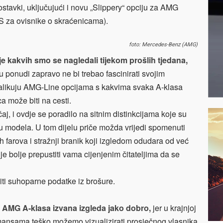
stavki, uključujući i novu „Slippery“ opciju za AMG
 za ovisnike o skraćenicama).
foto: Mercedes-Benz (AMG)
e kakvih smo se nagledali tijekom prošlih tjedana,
ponudi zapravo ne bi trebao fascinirati svojim
u nalikuju AMG-Line opcijama s kakvima svaka A-klasa
a može biti na cesti.
aj, i ovdje se poradilo na sitnim distinkcijama koje su
ju modela. U tom dijelu priče možda vrijedi spomenuti
h farova i stražnji branik koji izgledom odudara od već
je bolje prepustiti vama cijenjenim čitateljima da se
iti suhoparne podatke iz brošure.
a AMG A-klasa izvana izgleda jako dobro,
jer u krajnjoj
ormansama teško možemo vizualizirati prosječnog vlasnika