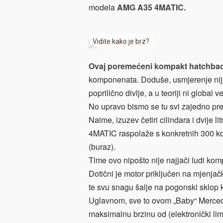
modela
AMG A35 4MATIC.
Vidite kako je brz?
Ovaj poremećeni kompakt hatchbac
komponenata. Doduše, usmjerenje nije 
poprilično divlje, a u teoriji ni global
No upravo bismo se tu svi zajedno prev
Naime, izuzev četiri cilindara i dvije
4MATIC raspolaže s konkretnih 300 
(buraz).
Time ovo nipošto nije najjači ludi kompa
Dotični je motor priključen na mjenjač
te svu snagu šalje na pogonski sklop k
Uglavnom, sve to ovom „Baby“ Mercede
maksimalnu brzinu od (elektronički limi