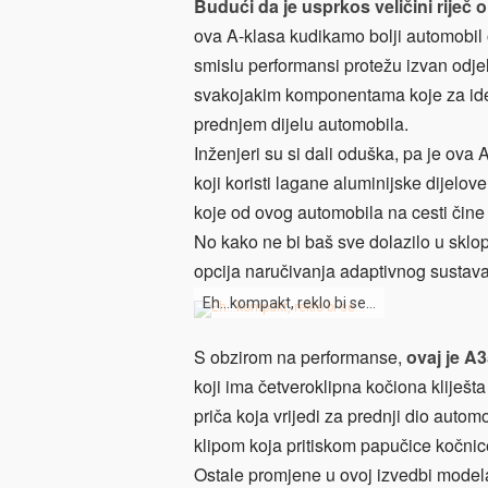
Budući da je usprkos veličini rij
ova A-klasa kudikamo bolji automobil 
smislu performansi protežu izvan odje
svakojakim komponentama koje za ideju
prednjem dijelu automobila.
Inženjeri su si dali oduška, pa je ov
koji koristi lagane aluminijske dijelove.
koje od ovog automobila na cesti či
No kako ne bi baš sve dolazilo u sklo
opcija naručivanja adaptivnog sustava o
Eh…kompakt, reklo bi se…
S obzirom na performanse,
ovaj je A
koji ima četveroklipna kočiona kliješt
priča koja vrijedi za prednji dio automo
klipom koja pritiskom papučice kočni
Ostale promjene u ovoj izvedbi modela 