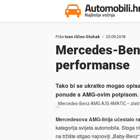
Piše
Ivan IGloo Gluhak
25.09.2018
Mercedes-Benz
performanse
Tako bi se ukratko mogao opisa
ponude s AMG-ovim potpisom.
Mercedes-Benz AMG A35 4MATIC – zlatna 
Mercedesova AMG-linija učestalo r
kategorija svijeta automobila. Stoga n
na tržište stigao najnoviji „Baby-Benz“