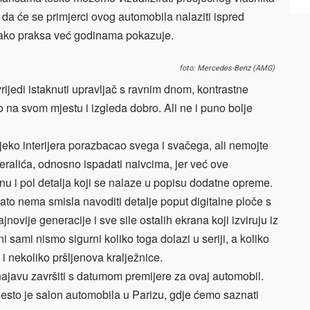
e da će se primjerci ovog automobila nalaziti ispred
 tako praksa već godinama pokazuje.
foto: Mercedes-Benz (AMG)
rijedi istaknuti upravljač s ravnim dnom, kontrastne
 na svom mjestu i izgleda dobro. Ali ne i puno bolje
eko interijera porazbacao svega i svačega, ali nemojte
eralića, odnosno ispadati naivcima, jer već ove
onu i pol detalja koji se nalaze u popisu dodatne opreme.
ato nema smisla navoditi detalje poput digitalne ploče s
novije generacije i sve sile ostalih ekrana koji izviruju iz
 sami nismo sigurni koliko toga dolazi u seriji, a koliko
 i nekoliko pršljenova kralježnice.
najavu završiti s datumom premijere za ovaj automobil.
jesto je salon automobila u Parizu, gdje ćemo saznati