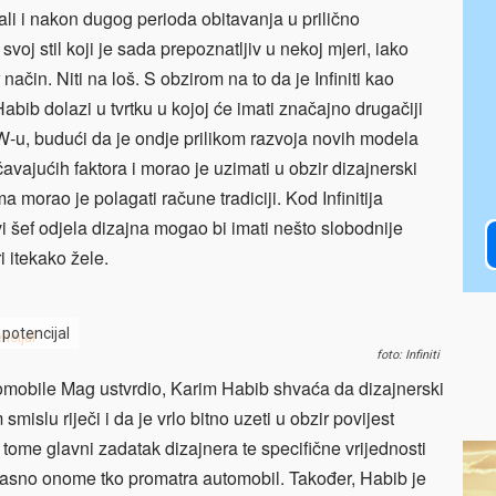
ali i nakon dugog perioda obitavanja u prilično
 svoj stil koji je sada prepoznatljiv u nekoj mjeri, iako
ačin. Niti na loš. S obzirom na to da je Infiniti kao
abib dolazi u tvrtku u kojoj će imati značajno drugačiji
-u, budući da je ondje prilikom razvoja novih modela
avajućih faktora i morao je uzimati u obzir dizajnerski
a morao je polagati račune tradiciji. Kod Infinitija
vi šef odjela dizajna mogao bi imati nešto slobodnije
i itekako žele.
 potencijal
foto: Infiniti
tomobile Mag ustvrdio, Karim Habib shvaća da dizajnerski
islu riječi i da je vrlo bitno uzeti u obzir povijest
tome glavni zadatak dizajnera te specifične vrijednosti
ih jasno onome tko promatra automobil. Također, Habib je