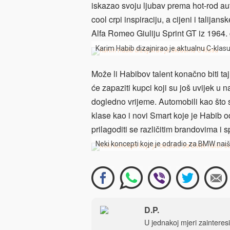
iskazao svoju ljubav prema hot-rod aut
cool crpi inspiraciju, a cijeni i talija
Alfa Romeo Giuliju Sprint GT iz 1964.
Karim Habib dizajnirao je aktualnu C-klas
Može li Habibov talent konačno biti ta
će zapaziti kupci koji su još uvijek u n
dogledno vrijeme. Automobili kao što
klase kao i novi Smart koje je Habib 
prilagoditi se različitim brandovima i s
Neki koncepti koje je odradio za BMW naišli
D.P.
U jednakoj mjeri zainteres