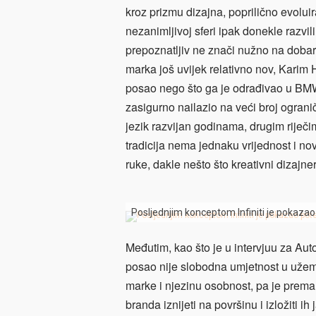
kroz prizmu dizajna, poprilično evoluir
nezanimljivoj sferi ipak donekle razvili
prepoznatljiv ne znači nužno na dobar n
marka još uvijek relativno nov, Karim H
posao nego što ga je odrađivao u BMW
zasigurno nailazio na veći broj ogranič
jezik razvijan godinama, drugim riječim
tradicija nema jednaku vrijednost i no
ruke, dakle nešto što kreativni dizajner
Posljednjim konceptom Infiniti je pokazao
Međutim, kao što je u intervjuu za Au
posao nije slobodna umjetnost u užem sm
marke i njezinu osobnost, pa je prema 
branda iznijeti na površinu i izložiti 