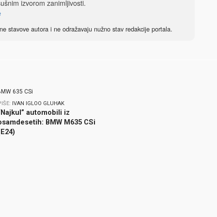
sušnim izvorom zanimljivosti.
e
ne stavove autora i ne odražavaju nužno stav redakcije portala.
PIŠE:
IVAN IGLOO GLUHAK
“Najkul” automobili iz
osamdesetih: BMW M635 CSi
(E24)