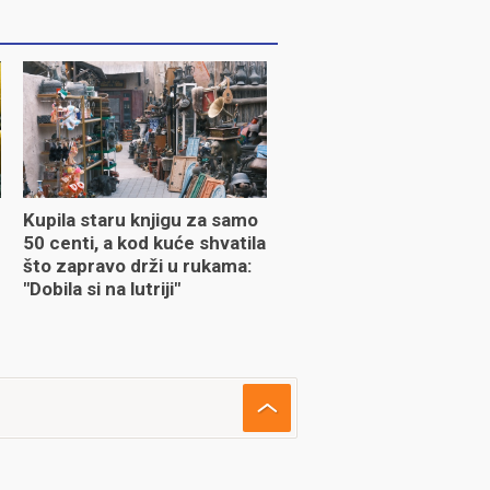
Kupila staru knjigu za samo
50 centi, a kod kuće shvatila
što zapravo drži u rukama:
"Dobila si na lutriji"