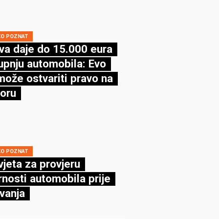
KO POZNAT
va daje do 15.000 eura
upnju automobila: Evo
može ostvariti pravo na
oru
KO POZNAT
vjeta za provjeru
rnosti automobila prije
vanja