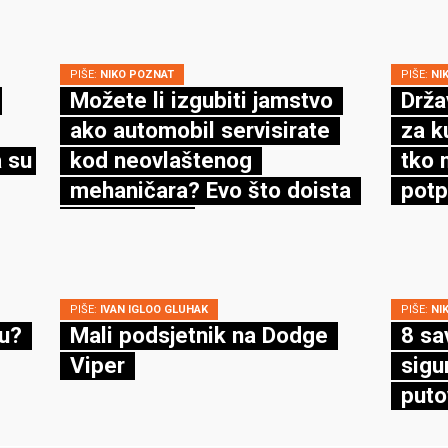
PIŠE:
NIKO POZNAT
PIŠE:
NI
Možete li izgubiti jamstvo
Drža
ako automobil servisirate
za k
 su
kod neovlaštenog
tko 
mehaničara? Evo što doista
potp
kaže zakon
PIŠE:
IVAN IGLOO GLUHAK
PIŠE:
NI
cu?
Mali podsjetnik na Dodge
8 sa
Viper
sigu
puto