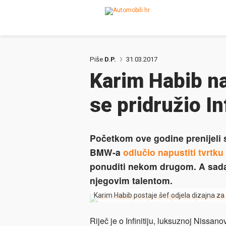
Piše
D.P.
31.03.2017
Karim Habib n
se pridružio Inf
Početkom ove godine prenijeli s
BMW-a
odlučio napustiti tvrtku
ponuditi nekom drugom. A sada 
njegovim talentom.
Karim Habib postaje šef odjela dizajna za I
Riječ je o Infinitiju, luksuznoj Nissan