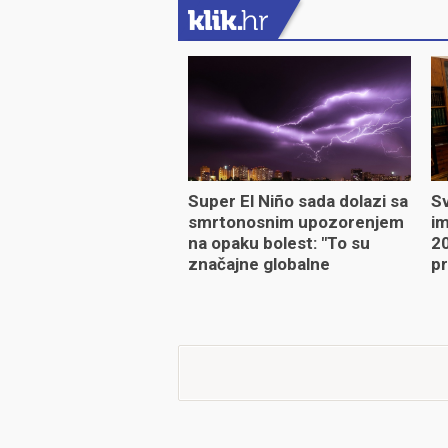
Super El Niño sada dolazi sa
Sv
smrtonosnim upozorenjem
im
na opaku bolest: "To su
20
značajne globalne
pr
promjene"