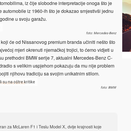
omobilima, iz čije slobodne interpretacije onoga što je
nske automobile iz 1960-ih što je dokazao smjestivši jednu
 godine u svoju garažu.
u
foto: Mercedes-Benz
j koji će od Nissanovog premium branda učiniti nešto što
ajvećoj mjeri okrenuti njemačkoj trojici, to ćemo vidjeti u
 su prethodni BMW serije 7, aktualni Mercedes-Benz C-
odradio s velikim uspjehom pokazuju da mu nije problem
pojiti njihovu tradiciju sa svojim unikatnim stilom.
 su na oštre kritike
foto: BMW
iran za McLaren F1 i Teslu Model X, dvije krajnosti koje