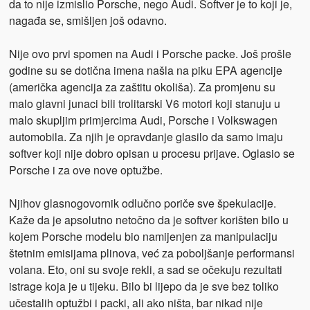
da to nije izmislio Porsche, nego Audi. Softver je to koji je,
nagađa se, smišljen još odavno.
Nije ovo prvi spomen na Audi i Porsche packe. Još prošle
godine su se dotična imena našla na piku EPA agencije
(američka agencija za zaštitu okoliša). Za promjenu su
malo glavni junaci bili trolitarski V6 motori koji stanuju u
malo skupljim primjercima Audi, Porsche i Volkswagen
automobila. Za njih je opravdanje glasilo da samo imaju
softver koji nije dobro opisan u procesu prijave. Oglasio se
Porsche i za ove nove optužbe.
Njihov glasnogovornik odlučno poriče sve špekulacije.
Kaže da je apsolutno netočno da je softver korišten bilo u
kojem Porsche modelu bio namijenjen za manipulaciju
štetnim emisijama plinova, već za poboljšanje performansi
volana. Eto, oni su svoje rekli, a sad se očekuju rezultati
istrage koja je u tijeku. Bilo bi lijepo da je sve bez toliko
učestalih optužbi i packi, ali ako ništa, bar nikad nije