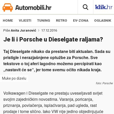
HOME
VIJESTI
TUNING
RETRO
EV-ZONA
OGLASNIK
Piše
Anita Juranović
17.12.2016
Je li i Porsche u Dieselgate raljama?
Taj Dieselgate nikako da prestane biti aktualan. Sada su
pristigle i nerazjašnjene optužbe za Porsche. Sve
tekstove o toj aferi lagodno možemo percipirati kao
„nastavit će se“, jer tome svemu očito nikada kraja.
Muke po dizelu
foto: Porsche
Volkswagen i Dieselgate ne prestaju uveseljavati svijet
svojim zajedničkim novostima. Varanja, poricanja,
priznanja, povlačenja, isplaćivanja, pad ugleda, rast
prodaje i tome slično. Iako VW nije jedino objedinjujuće