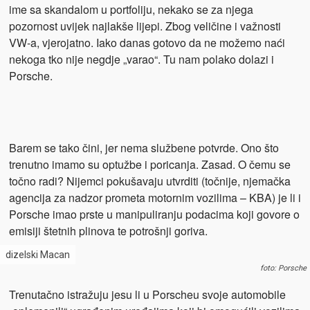
ime sa skandalom u portfoliju, nekako se za njega
pozornost uvijek najlakše lijepi. Zbog veličine i važnosti
VW-a, vjerojatno. Iako danas gotovo da ne možemo naći
nekoga tko nije negdje „varao“. Tu nam polako dolazi i
Porsche.
Barem se tako čini, jer nema službene potvrde. Ono što
trenutno imamo su optužbe i poricanja. Zasad. O čemu se
točno radi? Nijemci pokušavaju utvrditi (točnije, njemačka
agencija za nadzor prometa motornim vozilima – KBA) je li i
Porsche imao prste u manipuliranju podacima koji govore o
emisiji štetnih plinova te potrošnji goriva.
dizelski Macan
foto: Porsche
Trenutačno istražuju jesu li u Porscheu svoje automobile