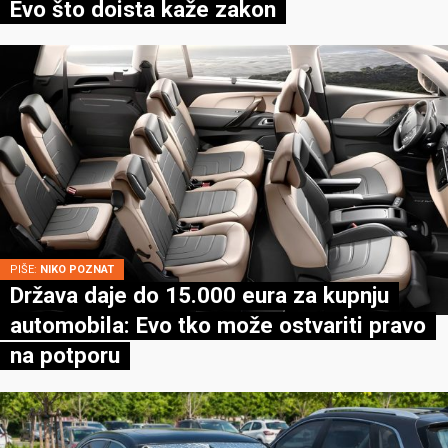
Evo što doista kaže zakon
PIŠE:
NIKO POZNAT
Država daje do 15.000 eura za kupnju
automobila: Evo tko može ostvariti pravo
na potporu