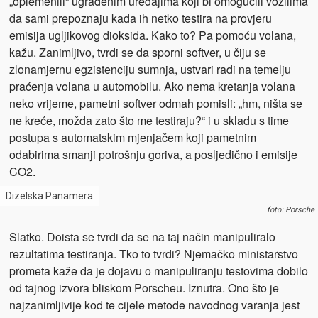
„oplemenili“ ugrađenim uređajima koji bi omogućili vozilima
da sami prepoznaju kada ih netko testira na provjeru
emisija ugljikovog dioksida. Kako to? Pa pomoću volana,
kažu. Zanimljivo, tvrdi se da sporni softver, u čiju se
zlonamjernu egzistenciju sumnja, ustvari radi na temelju
praćenja volana u automobilu. Ako nema kretanja volana
neko vrijeme, pametni softver odmah pomisli: „hm, ništa se
ne kreće, možda zato što me testiraju?“ i u skladu s time
postupa s automatskim mjenjačem koji pametnim
odabirima smanji potrošnju goriva, a posljedično i emisije
CO2.
Dizelska Panamera
foto: Porsche
Slatko. Doista se tvrdi da se na taj način manipuliralo
rezultatima testiranja. Tko to tvrdi? Njemačko ministarstvo
prometa kaže da je dojavu o manipuliranju testovima dobilo
od tajnog izvora bliskom Porscheu. Iznutra. Ono što je
najzanimljivije kod te cijele metode navodnog varanja jest