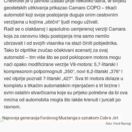
Chevrolet je u javnost izašao prije nekoliko dana, te svijetu
geodetskih utrkivanja prikazao Camaro COPO – trkaći
automobil koji svoje postojanje duguje onim cestovnim
verzijama u kojima „obični“ ljudi mogu uživati.
Radi se o olakšanoj i apsolutno usmjerenoj verziji Camara
koja za osnovnu ideju postojanja ima samo nemilo
ubrzavati i od svojih vlasnika na stazi činiti pobjednika.
Tako bi otprilike zvučao očekivani scenarij za ovaj
automobil – tim više što se pod poklopcem motora mogu
naći opako modificirane verzije V8-motora: 5,7-litarski i
kompresorom potpomognuti „350“, novi 6,2-litarski „376“ i
već otprije poznati 7-litarski „427“. Sva tri motora dolaze u
kompletu s trkaćim automatskim mjenjačem s tri brzine i
svim ostalim stvarčicama koje su prijeko potrebne da bi ova
mrcina od automobila mogla što lakše krenuti i jurcati po
ravnom.
Najnovija generacija Fordovog Mustanga s oznakom Cobra Jet.
foto: Ford Racing