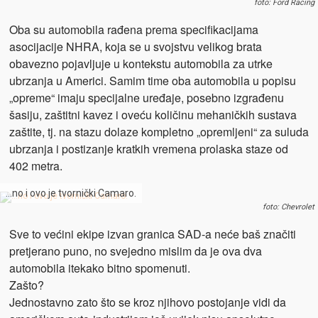
foto: Ford Racing
Oba su automobila rađena prema specifikacijama
asocijacije NHRA, koja se u svojstvu velikog brata
obavezno pojavljuje u kontekstu automobila za utrke
ubrzanja u Americi. Samim time oba automobila u popisu
„opreme“ imaju specijalne uređaje, posebno izgrađenu
šasiju, zaštitni kavez i oveću količinu mehaničkih sustava
zaštite, tj. na stazu dolaze kompletno „opremljeni“ za suluda
ubrzanja i postizanje kratkih vremena prolaska staze od
402 metra.
…no i ovo je tvornički Camaro.
foto: Chevrolet
Sve to većini ekipe izvan granica SAD-a neće baš značiti
pretjerano puno, no svejedno mislim da je ova dva
automobila itekako bitno spomenuti.
Zašto?
Jednostavno zato što se kroz njihovo postojanje vidi da