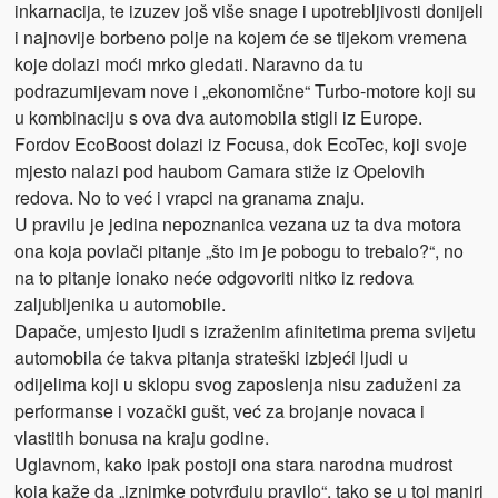
inkarnacija, te izuzev još više snage i upotrebljivosti donijeli
i najnovije borbeno polje na kojem će se tijekom vremena
koje dolazi moći mrko gledati. Naravno da tu
podrazumijevam nove i „ekonomične“ Turbo-motore koji su
u kombinaciju s ova dva automobila stigli iz Europe.
Fordov EcoBoost dolazi iz Focusa, dok EcoTec, koji svoje
mjesto nalazi pod haubom Camara stiže iz Opelovih
redova. No to već i vrapci na granama znaju.
U pravilu je jedina nepoznanica vezana uz ta dva motora
ona koja povlači pitanje „što im je pobogu to trebalo?“, no
na to pitanje ionako neće odgovoriti nitko iz redova
zaljubljenika u automobile.
Dapače, umjesto ljudi s izraženim afinitetima prema svijetu
automobila će takva pitanja strateški izbjeći ljudi u
odijelima koji u sklopu svog zaposlenja nisu zaduženi za
performanse i vozački gušt, već za brojanje novaca i
vlastitih bonusa na kraju godine.
Uglavnom, kako ipak postoji ona stara narodna mudrost
koja kaže da „iznimke potvrđuju pravilo“, tako se u toj maniri