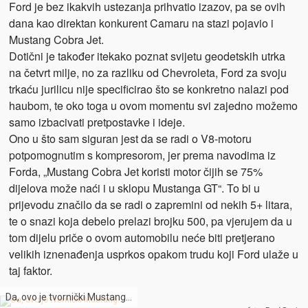
Ford je bez ikakvih ustezanja prihvatio izazov, pa se ovih
dana kao direktan konkurent Camaru na stazi pojavio i
Mustang Cobra Jet.
Dotični je također itekako poznat svijetu geodetskih utrka
na četvrt milje, no za razliku od Chevroleta, Ford za svoju
trkaću jurilicu nije specificirao što se konkretno nalazi pod
haubom, te oko toga u ovom momentu svi zajedno možemo
samo izbacivati pretpostavke i ideje.
Ono u što sam siguran jest da se radi o V8-motoru
potpomognutim s kompresorom, jer prema navodima iz
Forda, „Mustang Cobra Jet koristi motor čijih se 75%
dijelova može naći i u sklopu Mustanga GT“. To bi u
prijevodu značilo da se radi o zapremini od nekih 5+ litara,
te o snazi koja debelo prelazi brojku 500, pa vjerujem da u
tom dijelu priče o ovom automobilu neće biti pretjerano
velikih iznenađenja usprkos opakom trudu koji Ford ulaže u
taj faktor.
Da, ovo je tvornički Mustang…