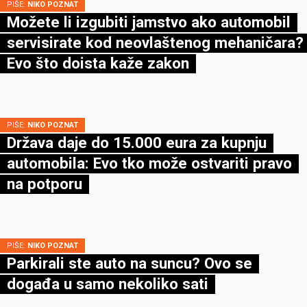
PIŠE:
NIKO POZNAT
Možete li izgubiti jamstvo ako automobil
servisirate kod neovlaštenog mehaničara?
Evo što doista kaže zakon
PIŠE:
NIKO POZNAT
Država daje do 15.000 eura za kupnju
automobila: Evo tko može ostvariti pravo
na potporu
PIŠE:
NIKO POZNAT
Parkirali ste auto na suncu? Ovo se
događa u samo nekoliko sati