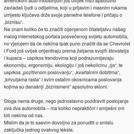
američkom auto-industrijom još uvijek nisu apsolutno
zavladali ljudi u odijelima, koji u prljavim i masnim rukama
umjesto ključeva drže svoje pametne telefone i pričaju o
„biznisu“.
Ne znam koliko će to značiti cijenjenom čitateljstvu našeg
malog internetskog portala posvećenog svijetu automobila,
no vjerujem da će nekima ipak puno značiti da se Chevrolet
i Ford još uvijek orijentiraju prema željama svojih štovatelja
i kupaca – usprkos trendovima koji podrazumijevaju
ekonomiju, ergonomiju, ekologiju i još nekolicinu „ija“, te
usprkos „pozitivnom poslovanju“, „kvartalnim dobitima“,
„krivuljama rasta“ i svim ostalim okosnicama poslovanja
kojima su današnji „biznismeni“ apsolutno skloni.
Stoga nema druge, nego jednostavno pozdraviti postojanje
ova dva automobila – ma koliko nepraktični i smiješni oni
bili nekima od nas.
Mislim da je to sasvim dovoljno za ponuditi u smislu
zaključka jednog ovakvog teksta.