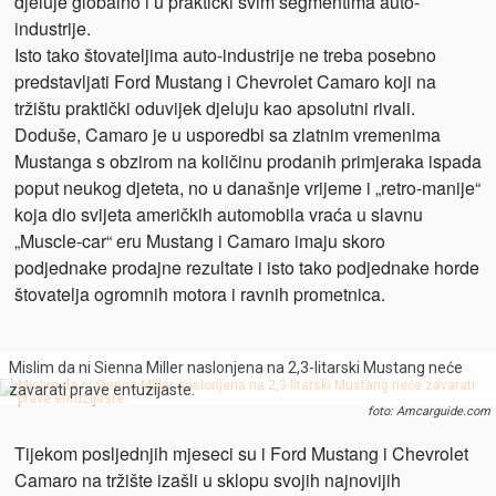
djeluje globalno i u praktički svim segmentima auto-
industrije.
Isto tako štovateljima auto-industrije ne treba posebno
predstavljati Ford Mustang i Chevrolet Camaro koji na
tržištu praktički oduvijek djeluju kao apsolutni rivali.
Doduše, Camaro je u usporedbi sa zlatnim vremenima
Mustanga s obzirom na količinu prodanih primjeraka ispada
poput neukog djeteta, no u današnje vrijeme i „retro-manije“
koja dio svijeta američkih automobila vraća u slavnu
„Muscle-car“ eru Mustang i Camaro imaju skoro
podjednake prodajne rezultate i isto tako podjednake horde
štovatelja ogromnih motora i ravnih prometnica.
Mislim da ni Sienna Miller naslonjena na 2,3-litarski Mustang neće
zavarati prave entuzijaste.
foto: Amcarguide.com
Tijekom posljednjih mjeseci su i Ford Mustang i Chevrolet
Camaro na tržište izašli u sklopu svojih najnovijih