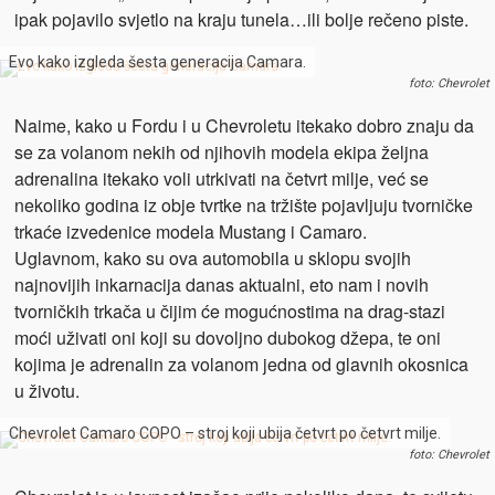
ipak pojavilo svjetlo na kraju tunela…ili bolje rečeno piste.
Evo kako izgleda šesta generacija Camara.
foto: Chevrolet
Naime, kako u Fordu i u Chevroletu itekako dobro znaju da
se za volanom nekih od njihovih modela ekipa željna
adrenalina itekako voli utrkivati na četvrt milje, već se
nekoliko godina iz obje tvrtke na tržište pojavljuju tvorničke
trkaće izvedenice modela Mustang i Camaro.
Uglavnom, kako su ova automobila u sklopu svojih
najnovijih inkarnacija danas aktualni, eto nam i novih
tvorničkih trkača u čijim će mogućnostima na drag-stazi
moći uživati oni koji su dovoljno dubokog džepa, te oni
kojima je adrenalin za volanom jedna od glavnih okosnica
u životu.
Chevrolet Camaro COPO – stroj koji ubija četvrt po četvrt milje.
foto: Chevrolet