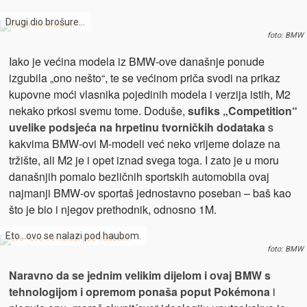
Drugi dio brošure…
foto: BMW
Iako je većina modela iz BMW-ove današnje ponude
izgubila „ono nešto“, te se većinom priča svodi na prikaz
kupovne moći vlasnika pojedinih modela i verzija istih, M2
nekako prkosi svemu tome. Doduše,
sufiks „Competition“
uvelike podsjeća na hrpetinu tvorničkih dodataka
s
kakvima BMW-ovi M-modeli već neko vrijeme dolaze na
tržište, ali M2 je i opet iznad svega toga. I zato je u moru
današnjih pomalo bezličnih sportskih automobila ovaj
najmanji BMW-ov sportaš jednostavno poseban – baš kao
što je bio i njegov prethodnik, odnosno 1M.
Eto…ovo se nalazi pod haubom.
foto: BMW
Naravno da se jednim velikim dijelom i ovaj BMW s
tehnologijom i opremom ponaša poput Pokémona
i