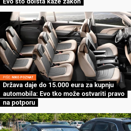
Evo što doista kaže zakon
PIŠE:
NIKO POZNAT
Država daje do 15.000 eura za kupnju
automobila: Evo tko može ostvariti pravo
na potporu