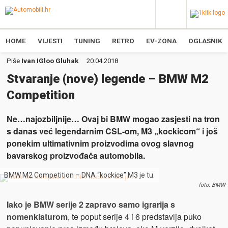
HOME
VIJESTI
TUNING
RETRO
EV-ZONA
OGLASNIK
Piše
Ivan IGloo Gluhak
20.04.2018
Stvaranje (nove) legende – BMW M2
Competition
Ne…najozbiljnije… Ovaj bi BMW mogao zasjesti na tron
s danas već legendarnim CSL-om, M3 „kockicom“ i još
ponekim ultimativnim proizvodima ovog slavnog
bavarskog proizvođača automobila.
BMW M2 Competition – DNA “kockice” M3 je tu.
foto: BMW
Iako je BMW serije 2 zapravo samo igrarija s
nomenklaturom
, te poput serije 4 i 6 predstavlja puko