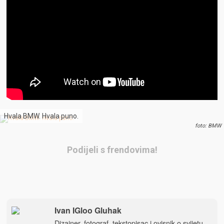
Hvala BMW. Hvala puno.
foto: BMW
Podijeli s frendovima!
Ivan IGloo Gluhak
Dizajner, fotograf, tekstopisac i ovisnik o svijetu