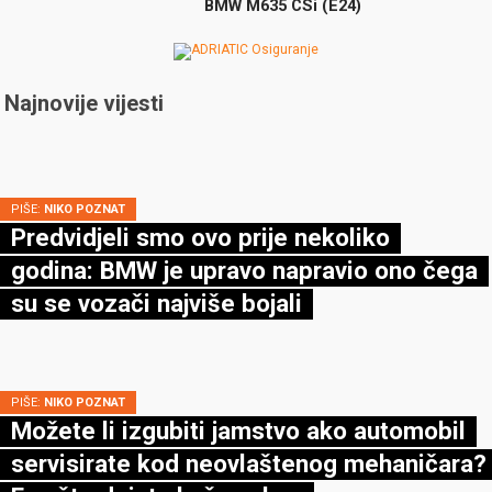
BMW M635 CSi (E24)
Najnovije vijesti
PIŠE:
NIKO POZNAT
Predvidjeli smo ovo prije nekoliko
godina: BMW je upravo napravio ono čega
su se vozači najviše bojali
PIŠE:
NIKO POZNAT
Možete li izgubiti jamstvo ako automobil
servisirate kod neovlaštenog mehaničara?