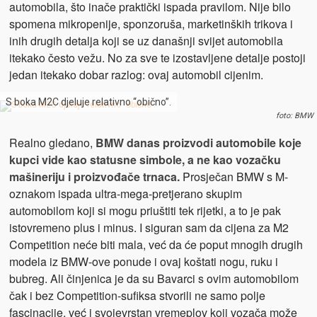
automobila, što inače praktički ispada pravilom. Nije bilo
spomena mikropenije, sponzoruša, marketinških trikova i
inih drugih detalja koji se uz današnji svijet automobila
itekako često vežu. No za sve te izostavljene detalje postoji
jedan itekako dobar razlog: ovaj automobil cijenim.
S boka M2C djeluje relativno “obično”.
foto: BMW
Realno gledano,
BMW danas proizvodi automobile koje
kupci vide kao statusne simbole, a ne kao vozačku
mašineriju i proizvođače trnaca.
Prosječan BMW s M-
oznakom ispada ultra-mega-pretjerano skupim
automobilom koji si mogu priuštiti tek rijetki, a to je pak
istovremeno plus i minus. I siguran sam da cijena za M2
Competition neće biti mala, već da će poput mnogih drugih
modela iz BMW-ove ponude i ovaj koštati nogu, ruku i
bubreg. Ali činjenica je da su Bavarci s ovim automobilom
čak i bez Competition-sufiksa stvorili ne samo polje
fascinacije, već i svojevrstan vremeplov koji vozača može