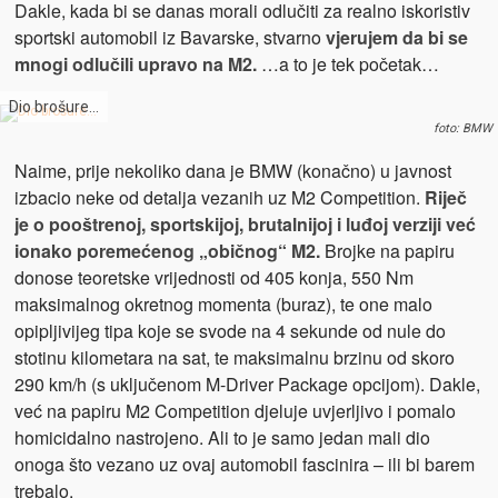
Dakle, kada bi se danas morali odlučiti za realno iskoristiv
sportski automobil iz Bavarske, stvarno
vjerujem da bi se
mnogi odlučili upravo na M2.
…a to je tek početak…
Dio brošure…
foto: BMW
Naime, prije nekoliko dana je BMW (konačno) u javnost
izbacio neke od detalja vezanih uz M2 Competition.
Riječ
je o pooštrenoj, sportskijoj, brutalnijoj i luđoj verziji već
ionako poremećenog „običnog“ M2.
Brojke na papiru
donose teoretske vrijednosti od 405 konja, 550 Nm
maksimalnog okretnog momenta (buraz), te one malo
opipljivijeg tipa koje se svode na 4 sekunde od nule do
stotinu kilometara na sat, te maksimalnu brzinu od skoro
290 km/h (s uključenom M-Driver Package opcijom). Dakle,
već na papiru M2 Competition djeluje uvjerljivo i pomalo
homicidalno nastrojeno. Ali to je samo jedan mali dio
onoga što vezano uz ovaj automobil fascinira – ili bi barem
trebalo.