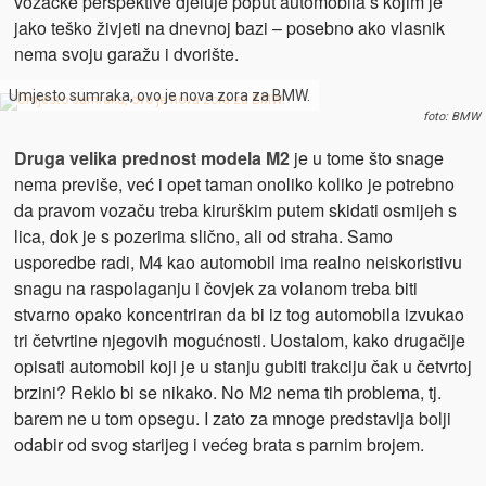
vozačke perspektive djeluje poput automobila s kojim je
jako teško živjeti na dnevnoj bazi – posebno ako vlasnik
nema svoju garažu i dvorište.
Umjesto sumraka, ovo je nova zora za BMW.
foto: BMW
Druga velika prednost modela M2
je u tome što snage
nema previše, već i opet taman onoliko koliko je potrebno
da pravom vozaču treba kirurškim putem skidati osmijeh s
lica, dok je s pozerima slično, ali od straha. Samo
usporedbe radi, M4 kao automobil ima realno neiskoristivu
snagu na raspolaganju i čovjek za volanom treba biti
stvarno opako koncentriran da bi iz tog automobila izvukao
tri četvrtine njegovih mogućnosti. Uostalom, kako drugačije
opisati automobil koji je u stanju gubiti trakciju čak u četvrtoj
brzini? Reklo bi se nikako. No M2 nema tih problema, tj.
barem ne u tom opsegu. I zato za mnoge predstavlja bolji
odabir od svog starijeg i većeg brata s parnim brojem.