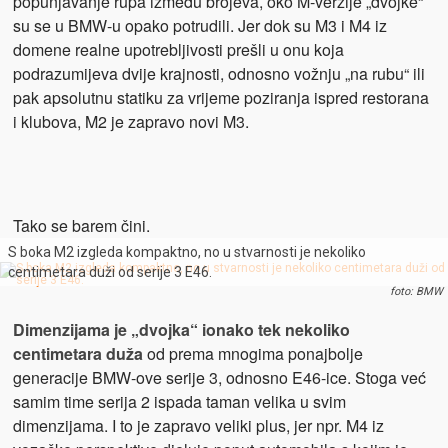
popunjavanje rupa između brojeva, oko M-verzije „dvojke“
su se u BMW-u opako potrudili. Jer dok su M3 i M4 iz
domene realne upotrebljivosti prešli u onu koja
podrazumijeva dvije krajnosti, odnosno vožnju „na rubu“ ili
pak apsolutnu statiku za vrijeme poziranja ispred restorana
i klubova, M2 je zapravo novi M3.
Tako se barem čini.
S boka M2 izgleda kompaktno, no u stvarnosti je nekoliko
centimetara duži od serije 3 E46.
foto: BMW
Dimenzijama je „dvojka“ ionako tek nekoliko
centimetara duža
od prema mnogima ponajbolje
generacije BMW-ove serije 3, odnosno E46-ice. Stoga već
samim time serija 2 ispada taman velika u svim
dimenzijama. I to je zapravo veliki plus, jer npr. M4 iz