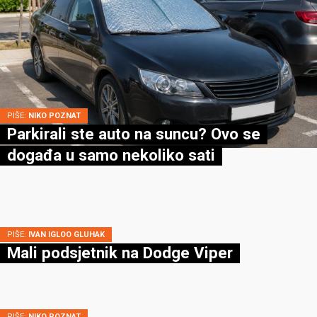
PIŠE:
NIKO POZNAT
Parkirali ste auto na suncu? Ovo se
događa u samo nekoliko sati
PIŠE:
IVAN IGLOO GLUHAK
Mali podsjetnik na Dodge Viper
PIŠE:
NIKO POZNAT