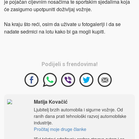
je pojačan cijevnim nosačima te sportskim sjedalima koja
će zasigurno upotpuniti doživljaj vožnje.
Na kraju što reći, osim da uživate u fotogaleriji i da se
nadate sedmici na lotu kako bi ga mogli kupiti.
Podijeli s frendovima!
Matija Kovačić
Ljubitelj brzih automobila i sigurne vožnje. Od
ranih dana prati tehnološki razvoj automobilske
industrije.
Pročitaj moje druge članke
*Svi tekstovi odražavaju osobne stavove autora i ne