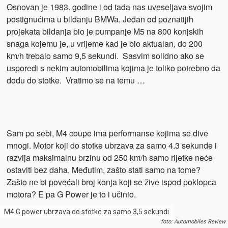
Osnovan je 1983. godine i od tada nas uveseljava svojim
postignućima u bildanju BMWa. Jedan od poznatijih
projekata bildanja bio je pumpanje M5 na 800 konjskih
snaga kojemu je, u vrijeme kad je bio aktualan, do 200
km/h trebalo samo 9,5 sekundi. Sasvim solidno ako se
usporedi s nekim automobilima kojima je toliko potrebno da
dođu do stotke. Vratimo se na temu …
Sam po sebi, M4 coupe ima performanse kojima se dive
mnogi. Motor koji do stotke ubrzava za samo 4.3 sekunde i
razvija maksimalnu brzinu od 250 km/h samo rijetke neće
ostaviti bez daha. Međutim, zašto stati samo na tome?
Zašto ne bi povećali broj konja koji se žive ispod poklopca
motora? E pa G Power je to i učinio.
M4 G power ubrzava do stotke za samo 3,5 sekundi
foto: Automobiles Review