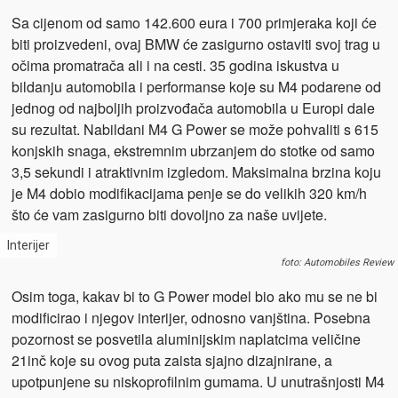
Sa cijenom od samo 142.600 eura i 700 primjeraka koji će
biti proizvedeni, ovaj BMW će zasigurno ostaviti svoj trag u
očima promatrača ali i na cesti. 35 godina iskustva u
bildanju automobila i performanse koje su M4 podarene od
jednog od najboljih proizvođača automobila u Europi dale
su rezultat. Nabildani M4 G Power se može pohvaliti s 615
konjskih snaga, ekstremnim ubrzanjem do stotke od samo
3,5 sekundi i atraktivnim izgledom. Maksimalna brzina koju
je M4 dobio modifikacijama penje se do velikih 320 km/h
što će vam zasigurno biti dovoljno za naše uvijete.
Interijer
foto: Automobiles Review
Osim toga, kakav bi to G Power model bio ako mu se ne bi
modificirao i njegov interijer, odnosno vanjština. Posebna
pozornost se posvetila aluminijskim naplatcima veličine
21inč koje su ovog puta zaista sjajno dizajnirane, a
upotpunjene su niskoprofilnim gumama. U unutrašnjosti M4