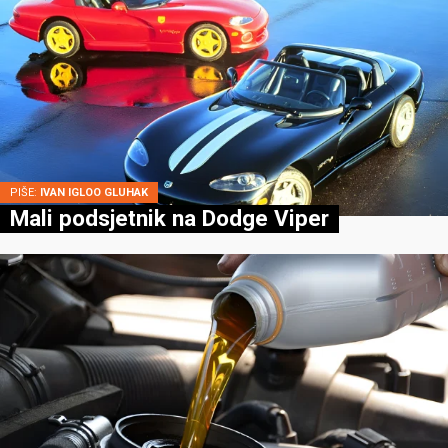
PIŠE:
IVAN IGLOO GLUHAK
Mali podsjetnik na Dodge Viper