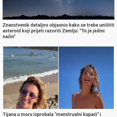
Znanstvenik detaljno objasnio kako se treba uništiti
asteroid koji prijeti razoriti Zemlju: "To je jedini
način"
Tijana u moru isprobala "menstrualni kupaći" i