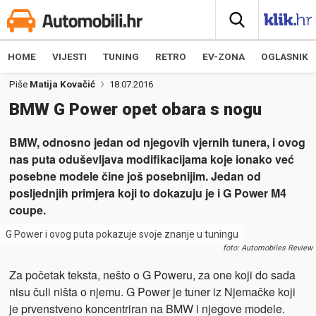
HOME
VIJESTI
TUNING
RETRO
EV-ZONA
OGLASNIK
Piše
Matija Kovačić
18.07.2016
BMW G Power opet obara s nogu
BMW, odnosno jedan od njegovih vjernih tunera, i ovog
nas puta oduševljava modifikacijama koje ionako već
posebne modele čine još posebnijim. Jedan od
posljednjih primjera koji to dokazuju je i G Power M4
coupe.
G Power i ovog puta pokazuje svoje znanje u tuningu
foto: Automobiles Review
Za početak teksta, nešto o G Poweru, za one koji do sada
nisu čuli ništa o njemu. G Power je tuner iz Njemačke koji
je prvenstveno koncentriran na BMW i njegove modele.