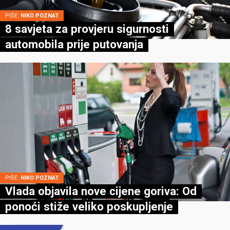
PIŠE:
NIKO POZNAT
8 savjeta za provjeru sigurnosti
automobila prije putovanja
PIŠE:
NIKO POZNAT
Vlada objavila nove cijene goriva: Od
ponoći stiže veliko poskupljenje