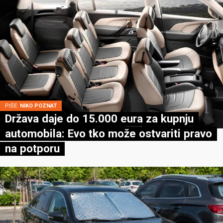
PIŠE:
NIKO POZNAT
Država daje do 15.000 eura za kupnju
automobila: Evo tko može ostvariti pravo
na potporu