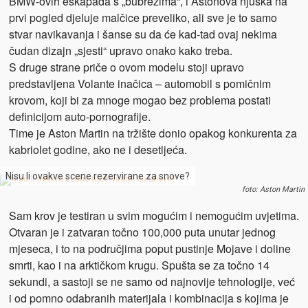
BMW-ovih eskapada s „bubrezima“, i Astonova njuška na
prvi pogled djeluje malčice preveliko, ali sve je to samo
stvar navikavanja i šanse su da će kad-tad ovaj nekima
čudan dizajn „sjesti“ upravo onako kako treba.
S druge strane priče o ovom modelu stoji upravo
predstavljena Volante inačica – automobil s pomičnim
krovom, koji bi za mnoge mogao bez problema postati
definicijom auto-pornografije.
Time je Aston Martin na tržište donio opakog konkurenta za
kabriolet godine, ako ne i desetljeća.
Nisu li ovakve scene rezervirane za snove?
foto: Aston Martin
Sam krov je testiran u svim mogućim i nemogućim uvjetima.
Otvaran je i zatvaran točno 100,000 puta unutar jednog
mjeseca, i to na područjima poput pustinje Mojave i doline
smrti, kao i na arktičkom krugu. Spušta se za točno 14
sekundi, a sastoji se ne samo od najnovije tehnologije, već
i od pomno odabranih materijala i kombinacija s kojima je