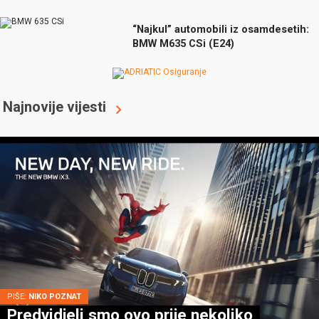
“Najkul” automobili iz osamdesetih:
BMW M635 CSi (E24)
Najnovije vijesti
PIŠE:
NIKO POZNAT
Predvidjeli smo ovo prije nekoliko