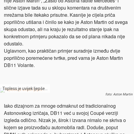
nije Aston Martin“, „Zašto od Astona radite Mercedes“ i
slične izjave tada su u sklopu komentara na društvenim
mrežama bile itekako prisutne. Kasnije je cijela priča
poprilično utišana i činilo se kako je Aston Martin od svega
skupa odustao, ali na kraju je rezultatno stanje ipak na
konkretnom primjeru pokazalo da se od plana nikada nije
odustalo.
Uglavnom, kao praktičan primjer suradnje između dvije
poprilično poremećene tvrtke, pred vama je Aston Martin
DB11 Volante.
Topless je uvijek ljepše…
foto: Aston Martin
Iako dizajnom za mnoge odmaknut od tradicionalnog
Astonovskog izričaja, DB11 već u svojoj Coupé verziji
izgleda odlično. Nizak je, širok i izvana nimalo ne skriva o
kojem se proizvođaču automobila radi. Doduše, poput