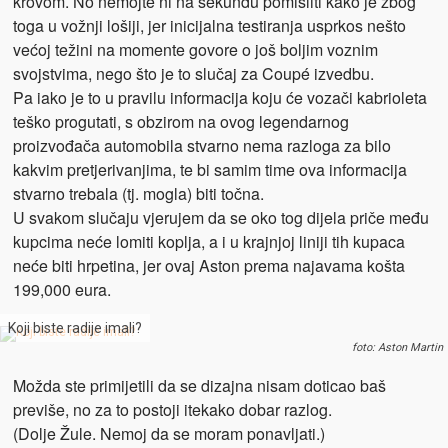
krovom. No nemojte ni na sekundu pomisliti kako je zbog
toga u vožnji lošiji, jer inicijalna testiranja usprkos nešto
većoj težini na momente govore o još boljim voznim
svojstvima, nego što je to slučaj za Coupé izvedbu.
Pa iako je to u pravilu informacija koju će vozači kabrioleta
teško progutati, s obzirom na ovog legendarnog
proizvođača automobila stvarno nema razloga za bilo
kakvim pretjerivanjima, te bi samim time ova informacija
stvarno trebala (tj. mogla) biti točna.
U svakom slučaju vjerujem da se oko tog dijela priče među
kupcima neće lomiti koplja, a i u krajnjoj liniji tih kupaca
neće biti hrpetina, jer ovaj Aston prema najavama košta
199,000 eura.
Koji biste radije imali?
foto: Aston Martin
Možda ste primijetili da se dizajna nisam doticao baš
previše, no za to postoji itekako dobar razlog.
(Dolje Žule. Nemoj da se moram ponavljati.)