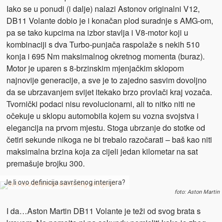
Iako se u ponudi (i dalje) nalazi Astonov originalni V12,
DB11 Volante dobio je i konačan plod suradnje s AMG-om,
pa se tako kupcima na izbor stavlja i V8-motor koji u
kombinaciji s dva Turbo-punjača raspolaže s nekih 510
konja i 695 Nm maksimalnog okretnog momenta (buraz).
Motor je uparen s 8-brzinskim mjenjačkim sklopom
najnovije generacije, a sve je to zajedno sasvim dovoljno
da se ubrzavanjem svijet itekako brzo provlači kraj vozača.
Tvornički podaci nisu revolucionarni, ali to nitko niti ne
očekuje u sklopu automobila kojem su vozna svojstva i
elegancija na prvom mjestu. Stoga ubrzanje do stotke od
četiri sekunde nikoga ne bi trebalo razočarati – baš kao niti
maksimalna brzina koja za cijeli jedan kilometar na sat
premašuje brojku 300.
Je li ovo definicija savršenog interijera?
foto: Aston Martin
I da…Aston Martin DB11 Volante je teži od svog brata s