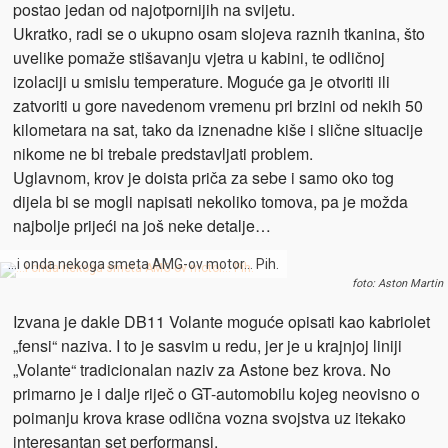
postao jedan od najotpornijih na svijetu.
Ukratko, radi se o ukupno osam slojeva raznih tkanina, što
uvelike pomaže stišavanju vjetra u kabini, te odličnoj
izolaciji u smislu temperature. Moguće ga je otvoriti ili
zatvoriti u gore navedenom vremenu pri brzini od nekih 50
kilometara na sat, tako da iznenadne kiše i slične situacije
nikome ne bi trebale predstavljati problem.
Uglavnom, krov je doista priča za sebe i samo oko tog
dijela bi se mogli napisati nekoliko tomova, pa je možda
najbolje prijeći na još neke detalje…
…i onda nekoga smeta AMG-ov motor… Pih.
foto: Aston Martin
Izvana je dakle DB11 Volante moguće opisati kao kabriolet
„fensi“ naziva. I to je sasvim u redu, jer je u krajnjoj liniji
„Volante“ tradicionalan naziv za Astone bez krova. No
primarno je i dalje riječ o GT-automobilu kojeg neovisno o
poimanju krova krase odlična vozna svojstva uz itekako
interesantan set performansi.