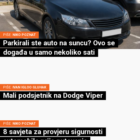
PIŠE:
NIKO POZNAT
Parkirali ste auto na suncu? Ovo se
događa u samo nekoliko sati
PIŠE:
IVAN IGLOO GLUHAK
Mali podsjetnik na Dodge Viper
PIŠE:
NIKO POZNAT
8 savjeta za provjeru sigurnosti