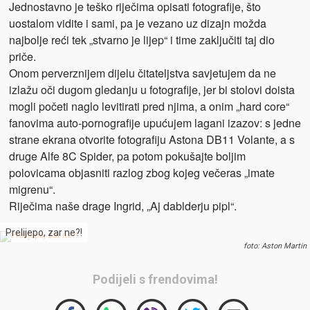
Jednostavno je teško riječima opisati fotografije, što
uostalom vidite i sami, pa je vezano uz dizajn možda
najbolje reći tek „stvarno je lijep“ i time zaključiti taj dio
priče.
Onom perverznijem dijelu čitateljstva savjetujem da ne
izlažu oči dugom gledanju u fotografije, jer bi stolovi doista
mogli početi naglo levitirati pred njima, a onim „hard core“
fanovima auto-pornografije upućujem lagani izazov: s jedne
strane ekrana otvorite fotografiju Astona DB11 Volante, a s
druge Alfe 8C Spider, pa potom pokušajte boljim
polovicama objasniti razlog zbog kojeg večeras „imate
migrenu“.
Riječima naše drage Ingrid, „Aj dablderju pipl“.
Prelijepo, zar ne?!
foto: Aston Martin
Podijeli s frendovima!