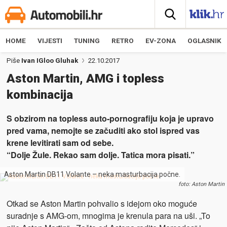
HOME
VIJESTI
TUNING
RETRO
EV-ZONA
OGLASNIK
Piše
Ivan IGloo Gluhak
22.10.2017
Aston Martin, AMG i topless
kombinacija
S obzirom na topless auto-pornografiju koja je upravo
pred vama, nemojte se začuditi ako stol ispred vas
krene levitirati sam od sebe.
“Dolje Žule. Rekao sam dolje. Tatica mora pisati.”
Aston Martin DB11 Volante – neka masturbacija počne.
foto: Aston Martin
Otkad se Aston Martin pohvalio s idejom oko moguće
suradnje s AMG-om, mnogima je krenula para na uši. „To