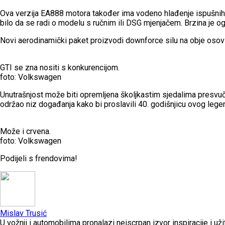
Ova verzija EA888 motora također ima vodeno hlađenje ispušnih k
bilo da se radi o modelu s ručnim ili DSG mjenjačem. Brzina je o
Novi aerodinamički paket proizvodi downforce silu na obje osov
GTI se zna nositi s konkurencijom.
foto: Volkswagen
Unutrašnjost može biti opremljena školjkastim sjedalima presvu
održao niz događanja kako bi proslavili 40. godišnjicu ovog lege
Može i crvena.
foto: Volkswagen
Podijeli s frendovima!
Mislav Trusić
U vožnji i automobilima pronalazi neiscrpan izvor inspiracije i u