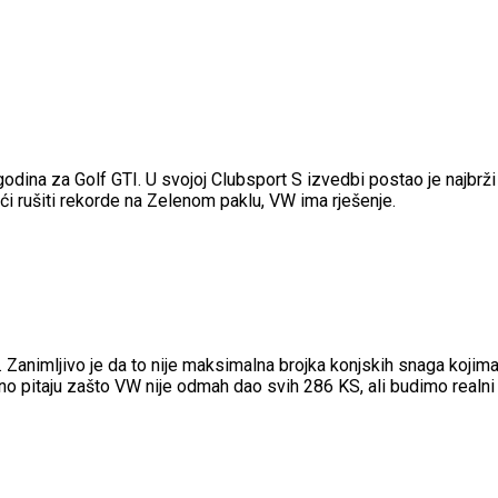
odina za Golf GTI. U svojoj Clubsport S izvedbi postao je najbrž
i rušiti rekorde na Zelenom paklu, VW ima rješenje.
 Zanimljivo je da to nije maksimalna brojka konjskih snaga kojim
o pitaju zašto VW nije odmah dao svih 286 KS, ali budimo realni