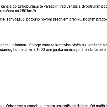
anala do turbopunjača te varijabilni rad ventila s dvostrukim p
graničena na 250 km/h.
ine, zahvaljujući potpuno novom prednjem braniku, bočnim pragov
čenim u alkantaru. Obloge vrata te kontrolna ploča su ukrašene 
ndarnog hot hatch-a, a 1000 primjeraka namijenjenih za britansko 
žitka. Određene automobile smatra umjetničkim djelima. Od malih n