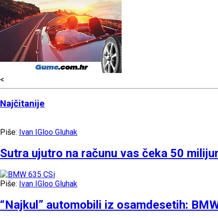
<
Najčitanije
Piše:
Ivan IGloo Gluhak
Sutra ujutro na računu vas čeka 50 miliju
Piše:
Ivan IGloo Gluhak
“Najkul” automobili iz osamdesetih: BM