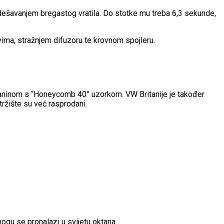
odešavanjem bregastog vratila. Do stotke mu treba 6,3 sekunde,
ima, stražnjem difuzoru te krovnom spojleru.
tkaninom s “Honeycomb 40” uzorkom. VW Britanije je također
tržište su već rasprodani.
ogu se pronalazi u svijetu oktana.